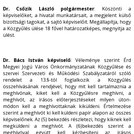
Dr. Csőzik László polgármester
: Köszönti a
képviselőket, a hivatal munkatársait, a megjelent külső
bizottsági tagokat, a sajtó képviselőit. Megállapítja, hogy
a Közgyűlés ülése 18 fővel határozatképes, megnyitja az
ülést.
Dr. Bács István képviselő
: Véleménye szerint Érd
Megyei Jogú Város Önkormányzatának Közgyűlése és
szervei Szervezeti és Működési Szabályzatáról szóló
rendelet a 13.§-tól foglalkozik a Közgyűlés
összehívásának rendjével, hogy mit kell tartalmaznia a
meghívónak, kiket kell a Közgyűlésre meghívni, a
meghívót, az írásos előterjesztéseket milyen úton-
módon kell a meghívottaknak kiküldeni. Értelmezése
szerint a meghívót ki kell küldeni papír alapon az összes
képviselőnek. Az (5) bekezdés részletezi, hogy kiknek kell
megküldeni a meghívót. A (6)bekezdés szerint a
meghívóval együtt kell kézbesíteni az írásos