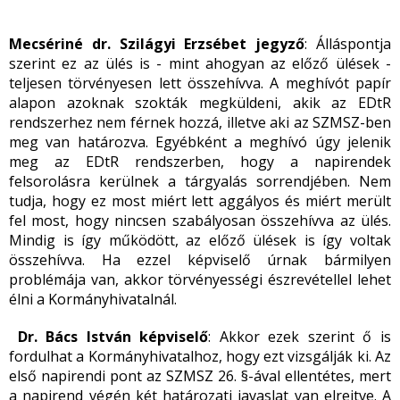
Mecsériné dr. Szilágyi Erzsébet jegyző
: Álláspontja
szerint ez az ülés is - mint ahogyan az előző ülések -
teljesen törvényesen lett összehívva. A meghívót papír
alapon azoknak szokták megküldeni, akik az EDtR
rendszerhez nem férnek hozzá, illetve aki az SZMSZ-ben
meg van határozva. Egyébként a meghívó úgy jelenik
meg az EDtR rendszerben, hogy a napirendek
felsorolásra kerülnek a tárgyalás sorrendjében. Nem
tudja, hogy ez most miért lett aggályos és miért merült
fel most, hogy nincsen szabályosan összehívva az ülés.
Mindig is így működött, az előző ülések is így voltak
összehívva. Ha ezzel képviselő úrnak bármilyen
problémája van, akkor törvényességi észrevétellel lehet
élni a Kormányhivatalnál.
Dr. Bács István képviselő
: Akkor ezek szerint ő is
fordulhat a Kormányhivatalhoz, hogy ezt vizsgálják ki. Az
első napirendi pont az SZMSZ 26. §-ával ellentétes, mert
a napirend végén két határozati javaslat van elrejtve. A