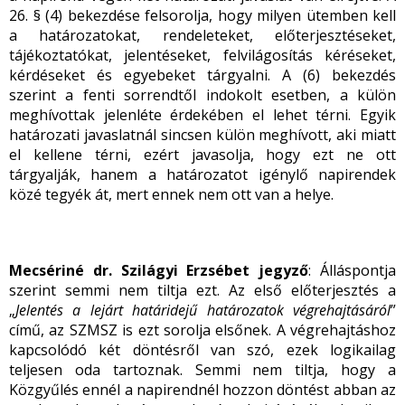
26. § (4) bekezdése felsorolja, hogy milyen ütemben kell
a határozatokat, rendeleteket, előterjesztéseket,
tájékoztatókat, jelentéseket, felvilágosítás kéréseket,
kérdéseket és egyebeket tárgyalni. A (6) bekezdés
szerint a fenti sorrendtől indokolt esetben, a külön
meghívottak jelenléte érdekében el lehet térni. Egyik
határozati javaslatnál sincsen külön meghívott, aki miatt
el kellene térni, ezért javasolja, hogy ezt ne ott
tárgyalják, hanem a határozatot igénylő napirendek
közé tegyék át, mert ennek nem ott van a helye.
Mecsériné dr. Szilágyi Erzsébet jegyző
: Álláspontja
szerint semmi nem tiltja ezt. Az első előterjesztés a
„
Jelentés a lejárt határidejű határozatok végrehajtásáról
”
című, az SZMSZ is ezt sorolja elsőnek. A végrehajtáshoz
kapcsolódó két döntésről van szó, ezek logikailag
teljesen oda tartoznak. Semmi nem tiltja, hogy a
Közgyűlés ennél a napirendnél hozzon döntést abban az