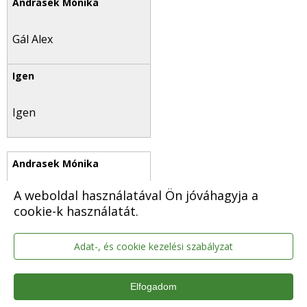
Gál Alex
Igen
A weboldal használatával Ön jóváhagyja a
Gregus László
cookie-k használatát.
Adat-, és cookie kezelési szabályzat
Igen
Elfogadom