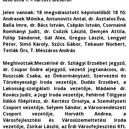
Jelen vannak:
18 megválasztott képviselőből 18 fő:
Andrasek Mónika, Antunovits Antal, dr. Asztalos Éva,
Balla Imre, dr. Bács István, Csépán István, Csornainé
Romhányi Judit, dr. Csőzik László, Demjén Attila,
Fülöp Sándorné, Gál Alex, Gregus László, Lengyel
Péter, Simó Károly, Szűcs Gábor, Tekauer Norbert,
Tetlák Örs, T. Mészáros András
Meghívottak:
Mecsériné dr. Szilágyi Erzsébet jegyző,
dr. Csupor Endre aljegyző, vezető jogtanácsos, dr.
Ruszcsák Csaba, az Önkormányzati, Szervezési és
Törvényességi Iroda vezetője, Dudás Erzsébet, a
Lakosság-szolgálati Iroda vezetője, Mádainé dr.
Kovács Judit, a Jogi Iroda vezetője, Fehérné Tölgyesi
Ildikó főépítész, dr. Kertész Orsolya, a Személyzeti
Csoport vezetője, Selyem Sándor, a Városrendészeti
Csoport vezetője, Horváth Andrea, a
Városfejlesztési és Városüzemeltetési Iroda
vezetője, Zsirkai László, az Érdi Városfejlesztési Kft.