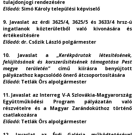
tulajdonjogi rendezésére
Előadó:
Simó Károly települési képviselő
9. Javaslat az érdi 3625/4, 3625/5 és 3633/4 hrsz-ú
ingatlanok közterületből való kivonására és
értékesítésére
Előadó
: dr. Csőzik László polgármester
10. Javaslat a „
Kerékpárutak létesítésének,
felújításának és korszerűsítésének támogatása Pest
megye területén”
című kiírásra benyújtott
pályázathoz kapcsolódó önerő átcsoportosítására
Előadó
: Tetlák Örs alpolgármester
11. Javaslat az Interreg V-A Szlovákia-Magyarország
Együttműködési Program pályázatán való
részvételre és a Magyar Zarándokúthoz történő
csatlakozásra
Előadó
: Tetlák Örs alpolgármester
12. Javaslat az Érdi Galéria működtetésével