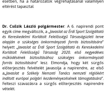
esetben, ha a határozatok végrehajtásánál valamilyen
eltérést tapasztal.
Dr. Csőzik László polgármester
: A 6. napirendi pont
egyik címe megváltozik, a „
Javaslat
az Érdi Sport Szolgáltató
és Kereskedelmi Korlátolt Felelősségű Társaságüzleti terve
alapján a szükséges önkormányzati forrás biztosítására
”
helyett „
Javaslat
az Érdi Sport Szolgáltató és Kereskedelmi
Korlátolt Felelősségű Társaság 2020. első negyedéves
működésének biztosításához szükséges önkormányzati
forrás biztosítására
” lesz. Elmondja, hogy két sürgős
előterjesztés felvételét javasolja a napirendre, az első
a„
Javaslat a Székely Nemzeti Tanács nemzeti régiókért
indított európai polgári kezdeményezésének támogatására
”.
Felteszi szavazásra a sürgős előterjesztés napirendre
vételét.