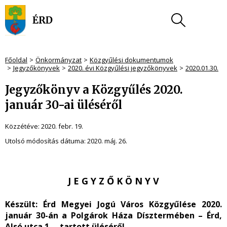
Főoldal
Önkormányzat
Közgyűlési dokumentumok
Jegyzőkönyvek
2020. évi Közgyűlési jegyzőkönyvek
2020.01.30.
Jegyzőkönyv a Közgyűlés 2020.
január 30-ai üléséről
Közzétéve:
2020. febr. 19.
Utolsó módosítás dátuma:
2020. máj. 26.
J E G Y Z Ő K Ö N Y V
Készült
: Érd Megyei Jogú Város Közgyűlése 2020.
január 30-án a Polgárok Háza Dísztermében – Érd,
Alsó utca 1. – tartott üléséről.