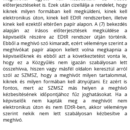
előterjesztéseket is. Ezek után cizellálja a rendelet, hogy
kiknek milyen formában kell megküldeni, kinek kell
elektronikus úton, kinek kell EDtR rendszerben, illetve
kinek kell ezektől eltérően papír alapon. A (7) bekezdés
alapján az írásos előterjesztések megküldése a
képviselők részére az EDtR rendszer útján történik.
Ebből a meghívó szó kimaradt, ezért véleménye szerint a
meghívókat papír alapon kellett volna megkapnia a
képviselőknek és ebből azt a következtetést vonta le,
hogy ez a Közgyűlés nem igazán szabályosan lett
összehívva, hiszen vagy másfél oldalon keresztül arról
szól az SZMSZ, hogy a meghívót milyen tartalommal,
kiknek és milyen formában kell átnyújtani. Ez azért is
fontos, mert az SZMSZ más helyen a meghívó
kézbesítésének időpontjához fűz joghatásokat. Ha a
képviselők nem kapták meg a meghívót nem
elektronikus úton és nem EDtR-ben, akkor véleménye
szerint nekik nem lett szabályosan kézbesítve a
meghívó.