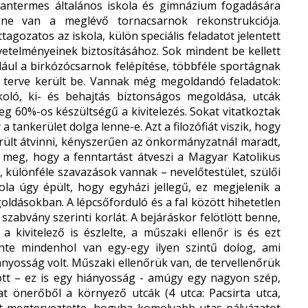
 tantermes általános iskola és gimnázium fogadására
nne van a meglévő tornacsarnok rekonstrukciója.
tagozatos az iskola, külön speciális feladatot jelentett
övetelményeinek biztosításához. Sok mindent be kellett
éldául a birkózócsarnok felépítése, többféle sportágnak
k terve került be. Vannak még megoldandó feladatok:
koló, ki- és behajtás biztonságos megoldása, utcák
nleg 60%-os készültségű a kivitelezés. Sokat vitatkoztak
tankerület dolga lenne-e. Azt a filozófiát viszik, hogy
került átvinni, kényszerűen az önkormányzatnál maradt,
 meg, hogy a fenntartást átveszi a Magyar Katolikus
, különféle szavazások vannak – nevelőtestület, szülői
ola úgy épült, hogy egyházi jellegű, ez megjelenik a
oldásokban. A lépcsőforduló és a fal között hihetetlen
zabvány szerinti korlát. A bejáráskor felötlött benne,
a kivitelező is észlelte, a műszaki ellenőr is és ezt
zinte mindenhol van egy-egy ilyen szintű dolog, ami
ányosság volt. Műszaki ellenőrük van, de tervellenőrük
ott – ez is egy hiányosság - amúgy egy nagyon szép,
t önerőből a környező utcák (4 utca: Pacsirta utca,