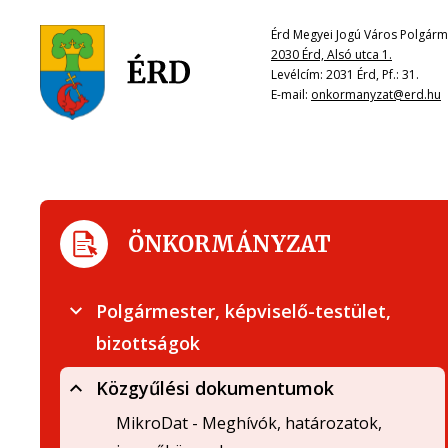
Érd Megyei Jogú Város Polgárme
2030 Érd, Alsó utca 1.
Levélcím: 2031 Érd, Pf.: 31.
E-mail:
onkormanyzat@erd.hu
ÖNKORMÁNYZAT
Polgármester, képviselő-testület,
bizottságok
Közgyűlési dokumentumok
MikroDat - Meghívók, határozatok,