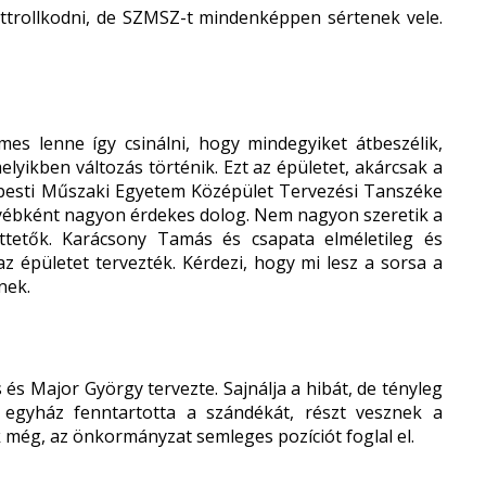
éttrollkodni, de SZMSZ-t mindenképpen sértenek vele.
mes lenne így csinálni, hogy mindegyiket átbeszélik,
elyikben változás történik. Ezt az épületet, akárcsak a
pesti Műszaki Egyetem Középület Tervezési Tanszéke
egyébként nagyon érdekes dolog. Nem nagyon szeretik a
píttetők. Karácsony Tamás és csapata elméletileg és
 az épületet tervezték. Kérdezi, hogy mi lesz a sorsa a
nek.
és Major György tervezte. Sajnálja a hibát, de tényleg
 egyház fenntartotta a szándékát, részt vesznek a
 még, az önkormányzat semleges pozíciót foglal el.