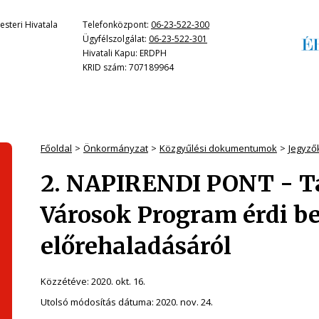
steri Hivatala
Telefonközpont:
06-23-522-300
Ügyfélszolgálat:
06-23-522-301
Hivatali Kapu: ERDPH
KRID szám: 707189964
Főoldal
Önkormányzat
Közgyűlési dokumentumok
Jegyző
2. NAPIRENDI PONT - T
Városok Program érdi b
előrehaladásáról
Közzétéve:
2020. okt. 16.
Utolsó módosítás dátuma:
2020. nov. 24.