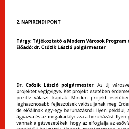
2. NAPIRENDI PONT
Tárgy:
Tájékoztató a Modern Városok Program é
Előadó: dr. Csőzik László polgármester
Dr. Csőzik László polgármester
: Az új városv
projektet végigvigye. Két projekt esetében érdemes
pozitív választ kaptak. Minden projekt esetéb
leghasznosabb fejlesztések valósuljanak meg Érde
de előállnak egy-egy beruházásnál. Ilyen például, a
ágyazva és az megakadályozza a beruházást. Ilyen p
vannak a gázvezetékek, hogy az elfoglalja az esővíz