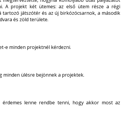
sát megterveztette, hogyha komolyabb utas pályázatot
ni. A projekt két ütemes: az első ütem része a régi
zá tartozó játszótér és az új birkózócsarnok, a második
ara és zöld területe.
het-e minden projektnél kérdezni.
lag minden ülésre bejönnek a projektek.
te érdemes lenne rendbe tenni, hogy akkor most az