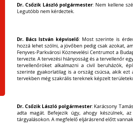
Dr. Csőzik László polgármester
: Nem kellene sz
Legutóbb nem kérdeztek.
Dr. Bács István képviselő
: Most szerinte is érde
hozzá lehet szólni, a jövőben pedig csak azokat, am
Fenyves-Parkvárosi Köznevelési Centrumot a Buda
tervezte. A tervezési hiányosság és a tervellenőr 
tervellenőröket alkalmazni a civil beruházók, é
szerinte gyakorlatilag is a ország csúcsa, akik ezt
tervekben még szakrális tereknek képzelt területek
Dr. Csőzik László polgármester
: Karácsony Tamás 
adta magát. Befejezik úgy, ahogy készülnek, az
tárgyalásokon. A megfelelő eljárásrend előtt vannak