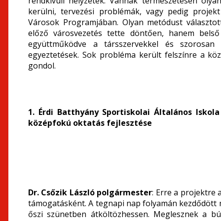
rendkívüli helyzetek. Vannak természetesen olya
kerülni, tervezési problémák, vagy pedig proje
Városok Programjában. Olyan metódust választot
előző városvezetés tette döntően, hanem belső 
együttműködve a társszervekkel és szorosan e
egyeztetések. Sok probléma került felszínre a k
gondol.
1. Érdi Batthyány Sportiskolai Általános Iskol
középfokú oktatás fejlesztése
Dr. Csőzik László polgármester
: Erre a projektre 
támogatásként. A tegnapi nap folyamán kezdődött m
őszi szünetben átköltözhessen. Meglesznek a bút