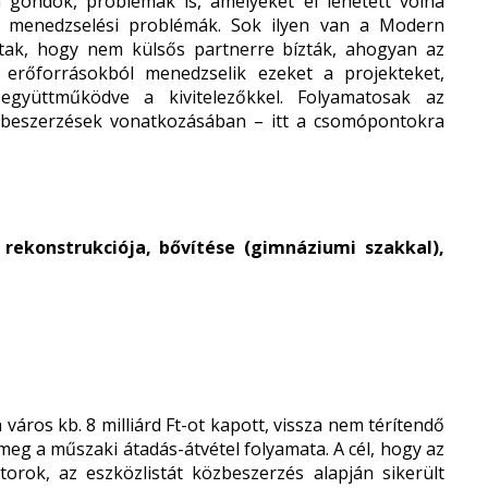
n gondok, problémák is, amelyeket el lehetett volna
kt menedzselési problémák. Sok ilyen van a Modern
tak, hogy nem külsős partnerre bízták, ahogyan az
erőforrásokból menedzselik ezeket a projekteket,
gyüttműködve a kivitelezőkkel. Folyamatosak az
özbeszerzések vonatkozásában – itt a csomópontokra
a rekonstrukciója, bővítése (gimnáziumi szakkal),
a város kb. 8 milliárd Ft-ot kapott, vissza nem térítendő
eg a műszaki átadás-átvétel folyamata. A cél, hogy az
orok, az eszközlistát közbeszerzés alapján sikerült