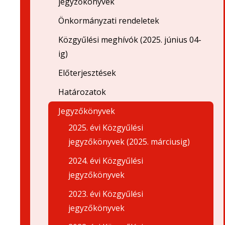
jegyzőkönyvek
Önkormányzati rendeletek
Közgyűlési meghívók (2025. június 04-
ig)
Előterjesztések
Határozatok
Jegyzőkönyvek
2025. évi Közgyűlési
jegyzőkönyvek (2025. márciusig)
2024. évi Közgyűlési
jegyzőkönyvek
2023. évi Közgyűlési
jegyzőkönyvek