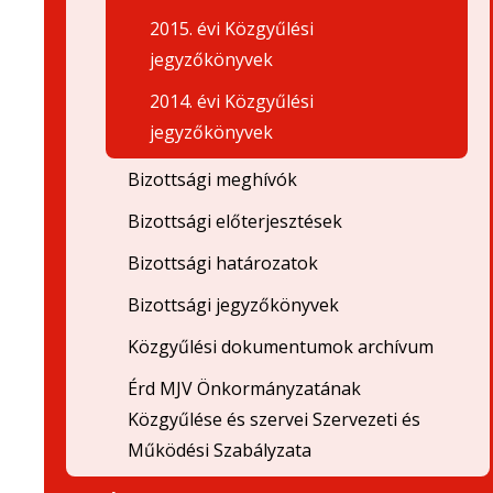
2015. évi Közgyűlési
jegyzőkönyvek
2014. évi Közgyűlési
jegyzőkönyvek
Bizottsági meghívók
Bizottsági előterjesztések
Bizottsági határozatok
Bizottsági jegyzőkönyvek
Közgyűlési dokumentumok archívum
Érd MJV Önkormányzatának
Közgyűlése és szervei Szervezeti és
Működési Szabályzata