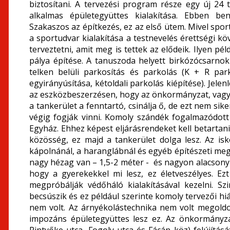
biztosítani. A tervezési program része egy új 24
alkalmas épületegyüttes kialakítása. Ebben be
Szakaszos az építkezés, ez az első ütem. Mivel sport
a sportudvar kialakítása a testnevelés érettségi k
terveztetni, amit meg is tettek az elődeik. Ilyen p
pálya építése. A tanuszoda helyett birkózócsarno
telken belüli parkosítás és parkolás (K + R par
egyirányúsítása, kétoldali parkolás kiépítése). Jele
az eszközbeszerzésen, hogy az önkormányzat, vagy a 
a tankerület a fenntartó, csinálja ő, de ezt nem si
végig fogják vinni. Komoly szándék fogalmazódott
Egyház. Ehhez képest eljárásrendeket kell betartani
közösség, ez majd a tankerület dolga lesz. Az isk
kápolnánál, a haranglábnál és egyéb építészeti meg
nagy hézag van – 1,5-2 méter - és nagyon alacsony s
hogy a gyerekekkel mi lesz, ez életveszélyes. Ezt 
megpróbálják védőháló kialakításával kezelni. S
becsúszik és ez például szerinte komoly tervezői hi
nem volt. Az árnyékolástechnika nem volt megold
impozáns épületegyüttes lesz ez. Az önkormányza