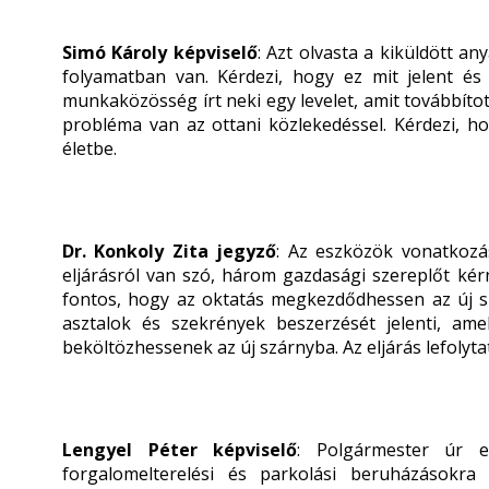
Simó Károly képviselő
: Azt olvasta a kiküldött a
folyamatban van. Kérdezi, hogy ez mit jelent és
munkaközösség írt neki egy levelet, amit továbbít
probléma van az ottani közlekedéssel. Kérdezi, h
életbe.
Dr. Konkoly Zita jegyző
: Az eszközök vonatkozá
eljárásról van szó, három gazdasági szereplőt kérne
fontos, hogy az oktatás megkezdődhessen az új sz
asztalok és szekrények beszerzését jelenti, am
beköltözhessenek az új szárnyba. Az eljárás lefolyt
Lengyel Péter képviselő
: Polgármester úr e
forgalomelterelési és parkolási beruházásokra