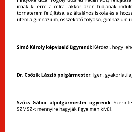
Pintyőke utca, Fogoly utca és Fácán köz) felújítá
írnak ki erre a célra, akkor azon tudjanak indul
tornaterem felújítása, az általános iskola és a hoz
ütem a gimnázium, összekötő folyosó, gimnázium udv
Simó Károly képviselő ügyrendi
: Kérdezi, hogy le
Dr. Csőzik László polgármester
: Igen, gyakorlati
Szűcs Gábor alpolgármester ügyrendi
: Szerin
SZMSZ-t mennyire hagyják figyelmen kívül.