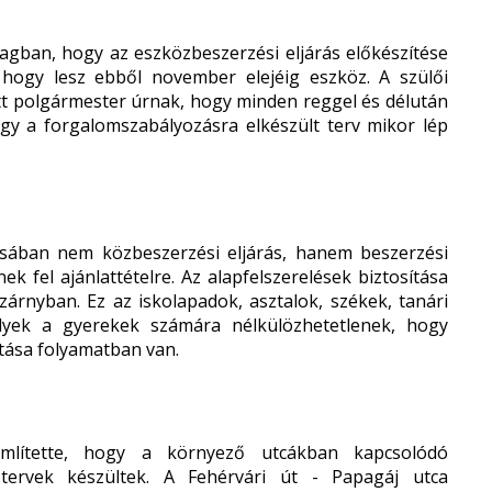
nyagban, hogy az eszközbeszerzési eljárás előkészítése
 hogy lesz ebből november elejéig eszköz. A szülői
ott polgármester úrnak, hogy minden reggel és délután
ogy a forgalomszabályozásra elkészült terv mikor lép
sában nem közbeszerzési eljárás, hanem beszerzési
k fel ajánlattételre. Az alapfelszerelések biztosítása
árnyban. Ez az iskolapadok, asztalok, székek, tanári
elyek a gyerekek számára nélkülözhetetlenek, hogy
atása folyamatban van.
mlítette, hogy a környező utcákban kapcsolódó
 tervek készültek. A Fehérvári út - Papagáj utca