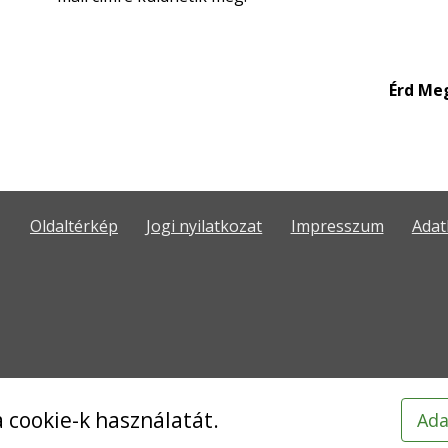
Érd Me
Oldaltérkép
Jogi nyilatkozat
Impresszum
Adat
 cookie-k használatát.
Ada