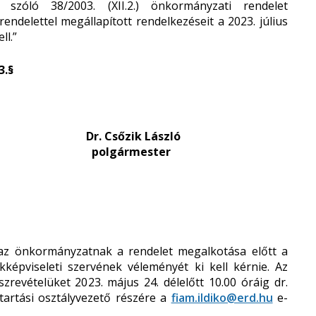
 szóló 38/2003. (XII.2.) önkormányzati rendelet
endelettel megállapított rendelkezéseit a 2023. július
ll.”
3.§
Dr. Csőzik László
lgármester
y az önkormányzatnak a rendelet megalkotása előtt a
épviseleti szervének véleményét ki kell kérnie. Az
zrevételüket 2023. május 24. délelőtt 10.00 óráig dr.
tartási osztályvezető részére a
fiam.ildiko@erd.hu
e-