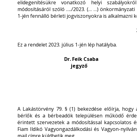
elidegenítésükre vonatkozó helyi szabályokról
módosításáról szóló …../2023. (… …) önkormányzati r
1-jén fennálló bérleti jogviszonyokra is alkalmazni ke
Ez a rendelet 2023. július 1-jén lép hatályba.
Dr. Feik Csaba 
jegyző po
A Lakástörvény 79. § (1) bekezdése előírja, hog
bérlők és a bérbeadók településen működő érdekk
érintett szervezetek a módosítással kapcsolatos és
Fiam Ildikó Vagyongazdálkodási és Vagyon-nyilván
mail címre küldhetik meg.