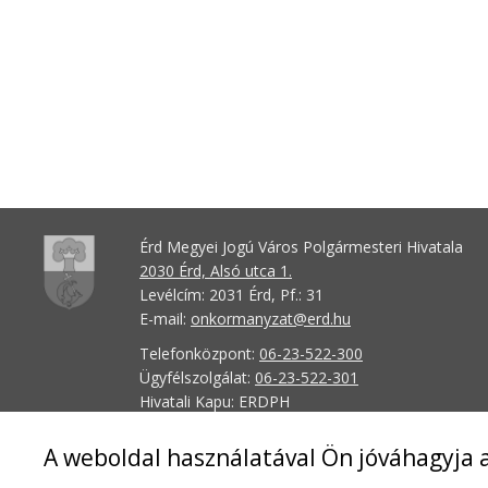
Érd Megyei Jogú Város Polgármesteri Hivatala
2030 Érd, Alsó utca 1.
Levélcím: 2031 Érd, Pf.: 31
E-mail:
onkormanyzat@erd.hu
Telefonközpont:
06-23-522-300
Ügyfélszolgálat:
06-23-522-301
Hivatali Kapu: ERDPH
KRID szám: 707189964
A weboldal használatával Ön jóváhagyja a