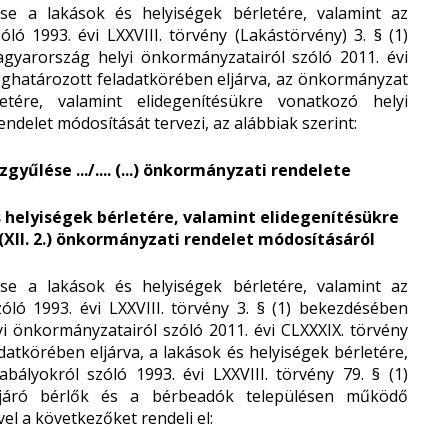
 a lakások és helyiségek bérletére, valamint az
ló 1993. évi LXXVIII. törvény (Lakástörvény) 3. § (1)
gyarország helyi önkormányzatairól szóló 2011. évi
meghatározott feladatkörében eljárva, az önkormányzat
tére, valamint elidegenítésükre vonatkozó helyi
endelet módosítását tervezi, az alábbiak szerint:
űlése .../.... (...) önkormányzati rendelete
 helyiségek bérletére, valamint elidegenítésükre
 (XII. 2.) önkormányzati rendelet módosításáról
 a lakások és helyiségek bérletére, valamint az
óló 1993. évi LXXVIII. törvény 3. § (1) bekezdésében
i önkormányzatairól szóló 2011. évi CLXXXIX. törvény
datkörében eljárva, a lakások és helyiségek bérletére,
bályokról szóló 1993. évi LXXVIII. törvény 79. § (1)
ljáró bérlők és a bérbeadók településen működő
l a következőket rendeli el: