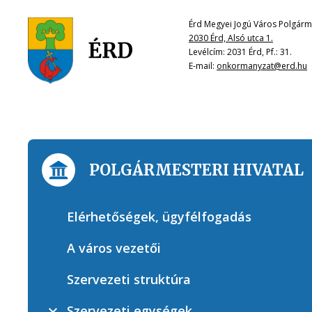
Érd Megyei Jogú Város Polgárme
2030 Érd, Alsó utca 1.
Levélcím: 2031 Érd, Pf.: 31.
E-mail:
onkormanyzat@erd.hu
POLGÁRMESTERI HIVATAL
Elérhetőségek, ügyfélfogadás
A város vezetői
Szervezeti struktúra
Szervezeti egységek