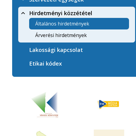
Hirdetményi közzététel
Általános hirdetmények
Árverési hirdetmények
Lakossági kapcsolat
Etikai kódex