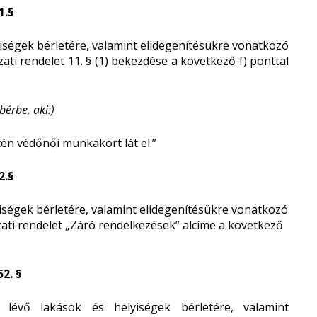
1.§
iségek bérletére, valamint elidegenítésükre vonatkozó
zati rendelet 11. § (1) bekezdése a következő f) ponttal
bérbe, aki:)
n védőnői munkakört lát el.”
2.§
iségek bérletére, valamint elidegenítésükre vonatkozó
yzati rendelet „Záró rendelkezések” alcíme a következő
52. §
lévő lakások és helyiségek bérletére, valamint