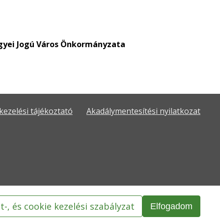
gyei Jogú Város Önkormányzata
kezelési tájékoztató
Akadálymentesítési nyilatkozat
t-, és cookie kezelési szabályzat
Elfogadom