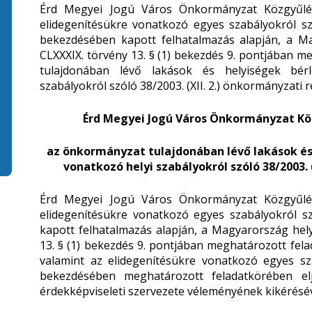
Érd Megyei Jogú Város Önkormányzat Közgyűlése
elidegenítésükre vonatkozó egyes szabályokról szó
bekezdésében kapott felhatalmazás alapján, a Ma
CLXXXIX. törvény 13. § (1) bekezdés 9. pontjában 
tulajdonában lévő lakások és helyiségek bérle
szabályokról szóló 38/2003. (XII. 2.) önkormányzati r
Érd Megyei Jogú Város Önkormányzat Közgy
az önkormányzat tulajdonában lévő lakások és
vonatkozó helyi szabályokról szóló 38/2003.
Érd Megyei Jogú Város Önkormányzat Közgyűlése
elidegenítésükre vonatkozó egyes szabályokról sz
kapott felhatalmazás alapján, a Magyarország hely
13. § (1) bekezdés 9. pontjában meghatározott fela
valamint az elidegenítésükre vonatkozó egyes sza
bekezdésében meghatározott feladatkörében e
érdekképviseleti szervezete véleményének kikéréséve