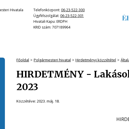
steri Hivatala
Telefonközpont:
06-23-522-300
Ügyfélszolgálat:
06-23-522-301
Hivatali Kapu: ERDPH
KRID szám: 707189964
Főoldal
Polgármesteri hivatal
Hirdetményi közzététel
Álta
HIRDETMÉNY - Lakások 
2023
Közzétéve:
2023. máj. 18.
HIRD