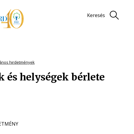
Keresés
lános hirdetmények
és helységek bérlete
ETMÉNY