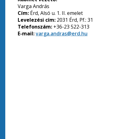
Varga András
Cím:
Érd, Alsó u. 1. II. emelet
Levelezési cím:
2031 Érd, Pf.: 31
Telefonszám:
+36-23 522-313
E-mail:
varga.andras@erd.hu