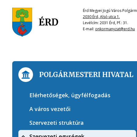
Érd Megyei Jogú Város Polgárme
2030 Érd, Alsó utca 1.
Levélcím: 2031 Érd, Pf.: 31.
E-mail:
onkormanyzat@erd.hu
POLGÁRMESTERI HIVATAL
Elérhetőségek, ügyfélfogadás
A város vezetői
Szervezeti struktúra
Szervezeti egységek