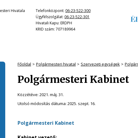
steri Hivatala
Telefonközpont:
06-23-522-300
Ügyfélszolgálat:
06-23-522-301
Hivatali Kapu: ERDPH
KRID szám: 707189964
Főoldal
Polgármesteri hivatal
Szervezeti egységek
Polgár
Polgármesteri Kabinet
Közzétéve:
2021. máj. 31.
Utolsó módosítás dátuma:
2025. szept. 16.
Polgármesteri Kabinet
Kabinet vezető: