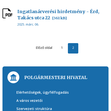
Ingatlanárverési hirdetmény - Érd,
Takács utca 22
[361 kB]
2025. márc. 06.
Előző oldal
1
2
POLGÁRMESTERI HIVATAL
Elérhetőségek, ügyfélfogadás
A város vezetői
Szervezeti struktúra