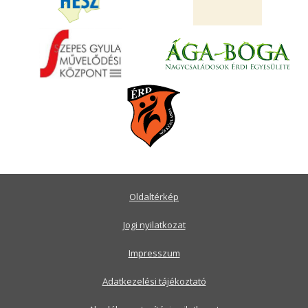
Oldaltérkép
Jogi nyilatkozat
Impresszum
Adatkezelési tájékoztató