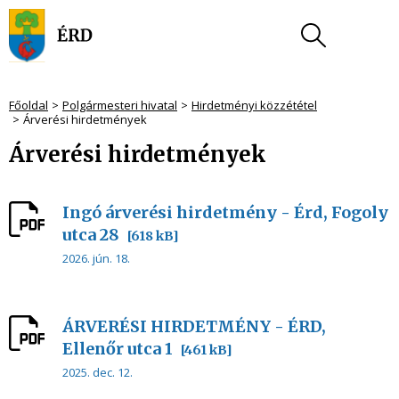
Főoldal
Polgármesteri hivatal
Hirdetményi közzététel
Árverési hirdetmények
Árverési hirdetmények
Ingó árverési hirdetmény - Érd, Fogoly
utca 28
[618 kB]
2026. jún. 18.
ÁRVERÉSI HIRDETMÉNY - ÉRD,
Ellenőr utca 1
[461 kB]
2025. dec. 12.