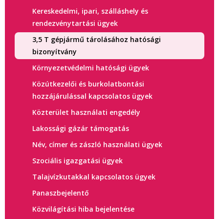
Kereskedelmi, ipari, szálláshely és
rendezvénytartási ügyek
3,5 T gépjármű tárolásához hatósági
bizonyítvány
Környezetvédelmi hatósági ügyek
Közútkezelői és burkolatbontási
hozzájárulással kapcsolatos ügyek
Közterület használati engedély
Lakossági gázár támogatás
Név, címer és zászló használati ügyek
Szociális igazgatási ügyek
Talajvízkutakkal kapcsolatos ügyek
Panaszbejelentő
Közvilágítási hiba bejelentése