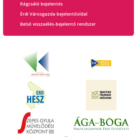
Rágcsáló bejelentés
Érdi Városgazda bejelentőoldal
Belső visszaélés-bejelentő rendszer