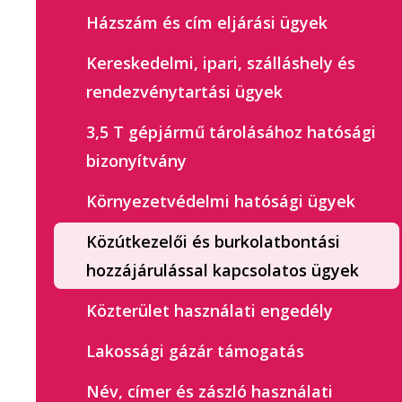
Házszám és cím eljárási ügyek
Kereskedelmi, ipari, szálláshely és
rendezvénytartási ügyek
3,5 T gépjármű tárolásához hatósági
bizonyítvány
Környezetvédelmi hatósági ügyek
Közútkezelői és burkolatbontási
hozzájárulással kapcsolatos ügyek
Közterület használati engedély
Lakossági gázár támogatás
Név, címer és zászló használati