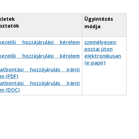
kletek
Ügyintézés
oztatók
módja
kezelői hozzájárulási kérelem
személyesen;
postai úton
kezelői hozzájárulási kérelem
elektronikusan
(e-papír)
latbontási hozzájárulás iránti
em (PDF)
latbontási hozzájárulás iránti
em (DOC)