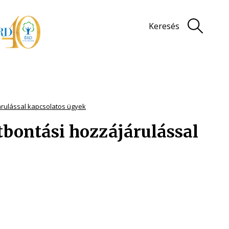
Keresés
árulással kapcsolatos ügyek
tbontási hozzájárulással