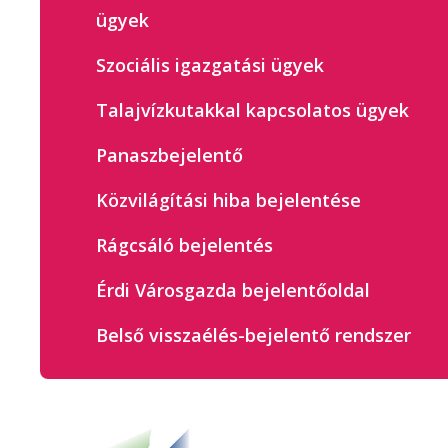
ügyek
Szociális igazgatási ügyek
Talajvízkutakkal kapcsolatos ügyek
Panaszbejelentő
Közvilágítási hiba bejelentése
Rágcsáló bejelentés
Érdi Városgazda bejelentőoldal
Belső visszaélés-bejelentő rendszer