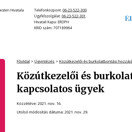
steri Hivatala
Telefonközpont:
06-23-522-300
Ügyfélszolgálat:
06-23-522-301
Hivatali Kapu: ERDPH
KRID szám: 707189964
Főoldal
Ügyintézés
Közútkezelői és burkolatbontási hozzáj
Közútkezelői és burkola
kapcsolatos ügyek
Közzétéve:
2021. nov. 16.
Utolsó módosítás dátuma:
2021. nov. 29.