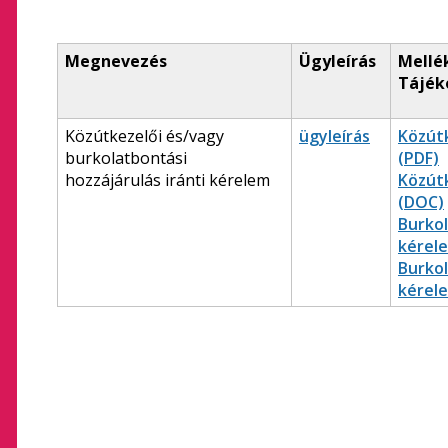
Megnevezés
Ügyleírás
Mellé
Tájék
Közútkezelői és/vagy
ügyleírás
Közút
burkolatbontási
(PDF)
hozzájárulás iránti kérelem
Közút
(DOC)
Burko
kérel
Burko
kérel