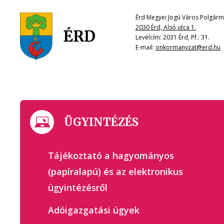
Érd Megyei Jogú Város Polgárme
2030 Érd, Alsó utca 1.
Levélcím: 2031 Érd, Pf.: 31.
E-mail:
onkormanyzat@erd.hu
ÜGYINTÉZÉS
Tájékoztató a hagyományos
(papíralapú) és az elektronikus
ügyintézésről
Adóigazgatási ügyek