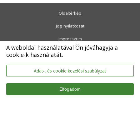
Oldaltérkép
Jogi nyilatkozat
Impresszum
A weboldal használatával Ön jóváhagyja a
Adatkezelési tájékoztató
cookie-k használatát.
Akadálymentesítési nyilatkozat
Adat-, és cookie kezelési szabályzat
Elfogadom
Érd Megyei Jogú Város Polgármesteri Hivatala
2030 Érd, Alsó utca 1.
Levélcím: 2031 Érd, Pf.: 31
E-mail:
onkormanyzat@erd.hu