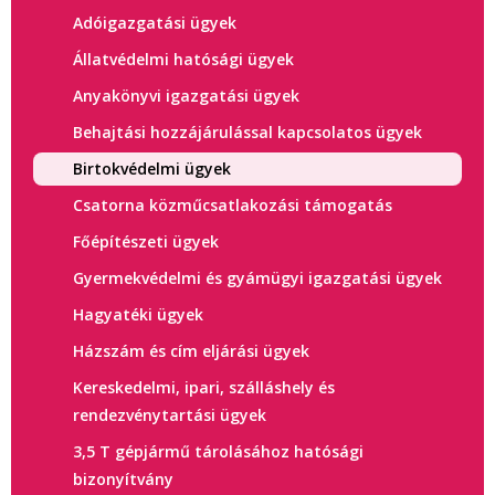
Adóigazgatási ügyek
Állatvédelmi hatósági ügyek
Anyakönyvi igazgatási ügyek
Behajtási hozzájárulással kapcsolatos ügyek
Birtokvédelmi ügyek
Csatorna közműcsatlakozási támogatás
Főépítészeti ügyek
Gyermekvédelmi és gyámügyi igazgatási ügyek
Hagyatéki ügyek
Házszám és cím eljárási ügyek
Kereskedelmi, ipari, szálláshely és
rendezvénytartási ügyek
3,5 T gépjármű tárolásához hatósági
bizonyítvány