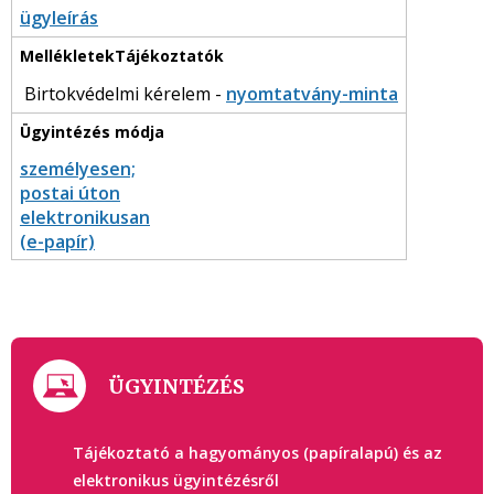
ügyleírás
Birtokvédelmi kérelem -
nyomtatvány-minta
személyesen;
postai úton
elektronikusan
(e-papír)
ÜGYINTÉZÉS
Tájékoztató a hagyományos (papíralapú) és az
elektronikus ügyintézésről