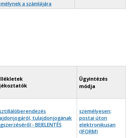
emélynek a számlájára
llékletek
Ügyintézés
jékoztatók
módja
sztillálóberendezés
személyesen;
lajdonjogáról, tulajdonjogának
postai úton
gszerzéséről - BEJELENTÉS
elektronikusan
(IFORM)