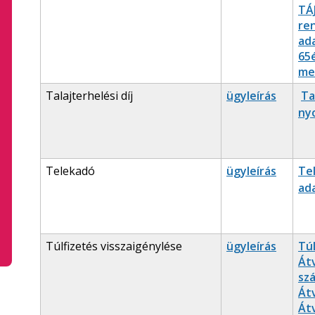
TÁ
re
ad
65é
me
Talajterhelési díj
ügyleírás
Ta
ny
Telekadó
ügyleírás
Te
ad
Túlfizetés visszaigénylése
ügyleírás
Túl
Át
szá
Át
Át