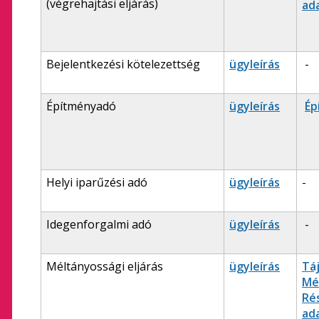
(végrehajtási eljárás)
ad
Bejelentkezési kötelezettség
ügyleírás
-
Építményadó
ügyleírás
Ép
Helyi iparűzési adó
ügyleírás
-
Idegenforgalmi adó
ügyleírás
-
Méltányossági eljárás
ügyleírás
Tá
Mél
Ré
ad