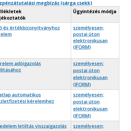
szpénzátutalási megbízás (sárga csekk)
llékletek
Ügyintézés módja
jékoztatók
ó és értékbizonyítványhoz
személyesen;
relem
postai úton
elektronikusan
(IFORM)
relem adóigazolás
személyesen;
llításához
postai úton
elektronikusan
(IFORM)
atlap automatikus
személyesen;
szletfizetési kérelemhez
postai úton
elektronikusan
(IFORM)
edelem letiltás visszaigazolás
személyesen;