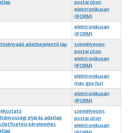
atlap
postai úton
elektronikusan
(IFORM)
elektronikusan
(IFORM)
ítményadó adatbejelentő lap
személyesen;
postai úton
elektronikusan
(IFORM)
elektronikusan
(nav.gov.hu)
elektronikusan
(IFORM)
jékoztató
személyesen;
tányossági eljárás adatlap
postai úton
szletfizetési kérelemhez
elektronikusan
atlap
(IFORM)