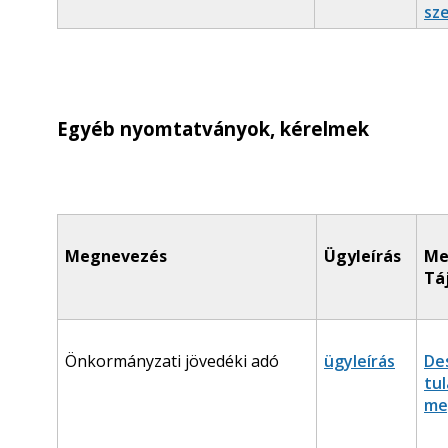
sz
Egyéb nyomtatványok, kérelmek
Megnevezés
Ügyleírás
Me
Tá
Önkormányzati jövedéki adó
ügyleírás
De
tu
me