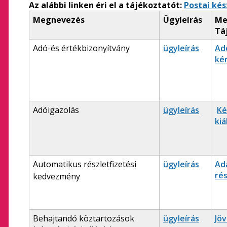
Az alábbi linken éri el a tájékoztatót:
Postai ké
Megnevezés
Ügyleírás
Me
Tá
Adó-és értékbizonyítvány
ügyleírás
Ad
ké
Adóigazolás
ügyleírás
Ké
kiá
Automatikus részletfizetési
ügyleírás
Ad
ré
kedvezmény
Behajtandó köztartozások
ügyleírás
Jöv