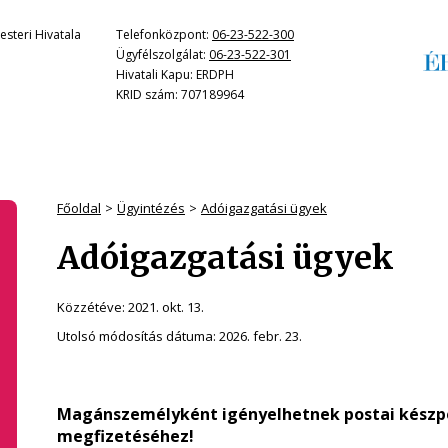
steri Hivatala
Telefonközpont:
06-23-522-300
Ügyfélszolgálat:
06-23-522-301
Hivatali Kapu: ERDPH
KRID szám: 707189964
Főoldal
Ügyintézés
Adóigazgatási ügyek
Adóigazgatási ügyek
Közzétéve:
2021. okt. 13.
Utolsó módosítás dátuma:
2026. febr. 23.
Magánszemélyként igényelhetnek postai készpén
megfizetéséhez!