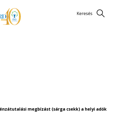
Keresés
zátutalási megbízást (sárga csekk) a helyi adók