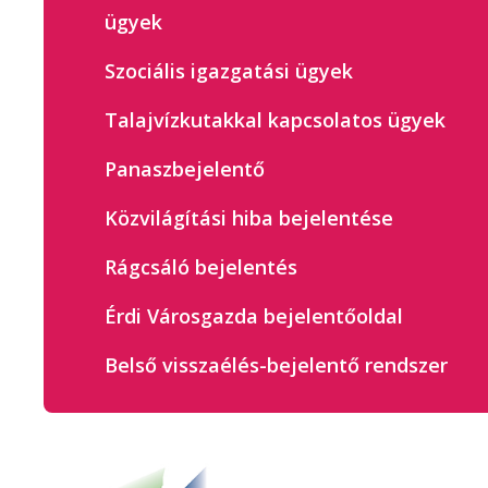
ügyek
Szociális igazgatási ügyek
Talajvízkutakkal kapcsolatos ügyek
Panaszbejelentő
Közvilágítási hiba bejelentése
Rágcsáló bejelentés
Érdi Városgazda bejelentőoldal
Belső visszaélés-bejelentő rendszer