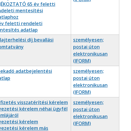
JÉKOZTATÓ 65 év feletti
ndeleti mentesítési
atlaphoz
v feletti rendeleti
ntesítés adatlap
lajterhelési díj bevallási
személyesen;
omtatvány
postai úton
elektronikusan
(IFORM)
lekadó adatbejelentési
személyesen;
atlap
postai úton
elektronikusan
(IFORM)
fizetés visszatérítési kérelem
személyesen;
vezetési kérelem néhai ügyfél
postai úton
mlájáról
elektronikusan
vezetési kérelem
(IFORM)
vezetési kérelem más