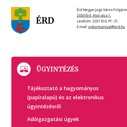
Érd Megyei Jogú Város Polgárme
2030 Érd, Alsó utca 1.
Levélcím: 2031 Érd, Pf.: 31.
E-mail:
onkormanyzat@erd.hu
ÜGYINTÉZÉS
Tájékoztató a hagyományos
(papíralapú) és az elektronikus
ügyintézésről
Adóigazgatási ügyek