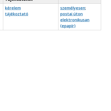
kérelem
személyesen
;
tájékoztató
postai úton
elektronikusan
(epapír)