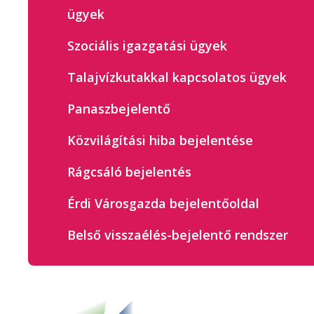
ügyek
Szociális igazgatási ügyek
Talajvízkutakkal kapcsolatos ügyek
Panaszbejelentő
Közvilágítási hiba bejelentése
Rágcsáló bejelentés
Érdi Városgazda bejelentőoldal
Belső visszaélés-bejelentő rendszer