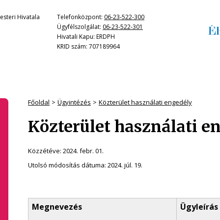
steri Hivatala
Telefonközpont:
06-23-522-300
Ügyfélszolgálat:
06-23-522-301
Hivatali Kapu: ERDPH
KRID szám: 707189964
Főoldal
Ügyintézés
Közterület használati engedély
Közterület használati e
Közzétéve:
2024. febr. 01.
Utolsó módosítás dátuma:
2024. júl. 19.
Megnevezés
Ügyleírás