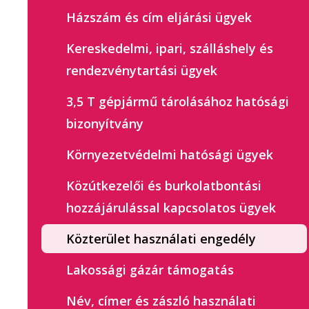
Házszám és cím eljárási ügyek
Kereskedelmi, ipari, szálláshely és
rendezvénytartási ügyek
3,5 T gépjármű tárolásához hatósági
bizonyítvány
Környezetvédelmi hatósági ügyek
Közútkezelői és burkolatbontási
hozzájárulással kapcsolatos ügyek
Közterület használati engedély
Lakossági gázár támogatás
Név, címer és zászló használati