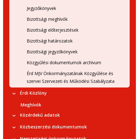
Jegyzőkönyvek
Bizottsági meghívók
Bizottsági előterjesztések
Bizottsági határozatok
Bizottsági jegyzőkönyvek
Közgyűlési dokumentumok archívum
Érd MJV Önkormányzatának Közgyűlése és
szervei Szervezeti és Működési Szabályzata
Érdi Közlöny
Meghívók
Közérdekű adatok
Közbeszerzési dokumentumok
Nemzetiségi önkormányzatok