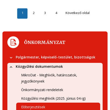
1
2
3
4
Következő oldal
ÖNKORMÁNYZAT
Polgármester, képviselő-testület, bizottságok
Közgyűlési dokumentumok
MikroDat - Meghívók, határozatok,
jegyzőkönyvek
Önkormányzati rendeletek
Közgyűlési meghívók (2025. június 04-ig)
Előterjesztések