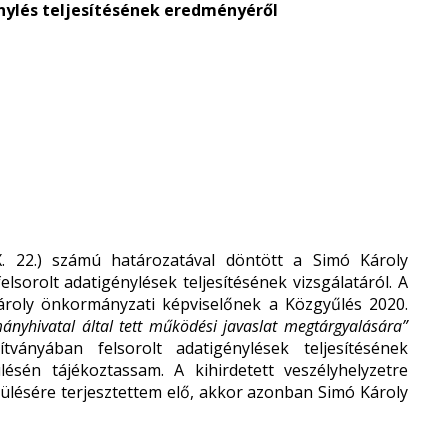
nylés teljesítésének eredményéről
. 22.) számú határozatával döntött a Simó Károly
sorolt adatigénylések teljesítésének vizsgálatáról. A
ároly önkormányzati képviselőnek a Közgyűlés 2020.
ányhivatal által tett működési javaslat megtárgyalására”
tványában felsorolt adatigénylések teljesítésének
sén tájékoztassam. A kihirdetett veszélyhelyzetre
si ülésére terjesztettem elő, akkor azonban Simó Károly