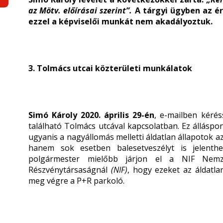
az Mötv. előírásai szerint”.
A tárgyi ügyben az é
ezzel a képviselői munkát nem akadályoztuk.
3. Tolmács utcai közterületi munkálatok
Simó Károly 2020. április 29-én
, e-mailben kérés
található Tolmács utcával kapcsolatban. Ez álláspon
ugyanis a nagyállomás melletti áldatlan állapotok 
hanem sok esetben balesetveszélyt is jelenth
polgármester mielőbb járjon el a NIF Nemze
Részvénytársaságnál
(NIF)
, hogy ezeket az áldatla
meg végre a P+R parkoló.