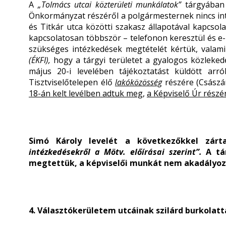
A
„Tolmács utcai közterületi munkálatok”
tárgyában
Önkormányzat részéről a polgármesternek nincs int
és Titkár utca közötti szakasz állapotával kapcsola
kapcsolatosan többször – telefonon keresztül és e-m
szükséges intézkedések megtételét kértük, valami
(ÉKFI),
hogy a tárgyi területet a gyalogos közleked
május 20-i levelében tájékoztatást küldött arr
Tisztviselőtelepen élő
lakóközösség
részére (Császá
18-án kelt levélben adtuk meg
,
a Képviselő Úr részé
Simó Károly levelét a következőkkel zárta
intézkedésekről a Mötv. előírásai szerint”.
A tár
megtettük, a képviselői munkát nem akadályoz
4. Választókerületem utcáinak szilárd burkolatta