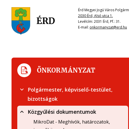
Érd Megyei Jogú Város Polgárme
2030 Érd, Alsó utca 1.
Levélcím: 2031 Érd, Pf.: 31.
E-mail:
onkormanyzat@erd.hu
ÖNKORMÁNYZAT
Polgármester, képviselő-testület,
bizottságok
Közgyűlési dokumentumok
MikroDat - Meghívók, határozatok,