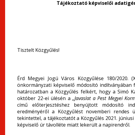
Tájékoztató képviselői adatigé
Tisztelt Közgyűlés!
Érd Megyei Jogú Város Közgyűlése 180/2020. (X
önkormányzati képviselő módosító indítványában fel
határozatban a Közgyűlés felkért, hogy a Simó K
október 22-ei ülésén a
„Javaslat a Pest Megyei Korm
című előterjesztéshez benyújtott módosító indí
eredményéről a Közgyűlést novemberi rendes ülé
tekintettel, a tájékoztatót a Közgyűlés 2021. júniu
képviselő úr távolléte miatt lekerült a napirendről.