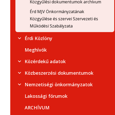
Közgyűlési dokumentumok archívum
Érd MJV Önkormányzatának
Közgyűlése és szervei Szervezeti és
Működési Szabályzata
Érdi Közlöny
Meghívók
Közérdekű adatok
Közbeszerzési dokumentumok
Nemzetiségi önkormányzatok
Lakossági fórumok
ARCHÍVUM