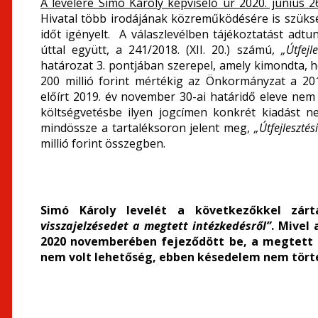
A levelére Simó Károly képviselő úr 2020. június 2
Hivatal több irodájának közreműködésére is szüksé
időt igényelt. A válaszlevélben tájékoztatást adt
úttal együtt, a 241/2018. (XII. 20.) számú,
„Útfejl
határozat 3. pontjában szerepel, amely kimondta,
200 millió forint mértékig az Önkormányzat a 201
előírt 2019. év november 30-ai határidő eleve nem 
költségvetésbe ilyen jogcímen konkrét kiadást n
mindössze a tartaléksoron jelent meg,
„Útfejlesztés
millió forint összegben.
Simó Károly levelét a következőkkel zárt
visszajelzésedet a megtett intézkedésről”
. Mivel 
2020 novemberében fejeződött be, a megtett i
nem volt lehetőség, ebben késedelem nem tört