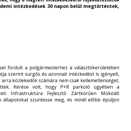
rdemi intézkedések 30 napon belül megtörténtek,
sel fordult a polgármesterhez a választókerületében
tja szerint sürgős és azonnali intézkedést is igényelt,
az arra közlekedők számára nem csak kellemetlenséget,
ettek. Kérése volt, hogy P+R parkoló ügyében a
ti Infrastruktúra Fejlesztő Zártkörűen Működő
n állapotokat szüntesse meg, és minél előbb épüljön