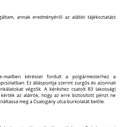
zsgáltam, annak eredményéről az alábbi tájékoztatást
-mailben kéréssel fordult a polgármesterhez a
pcsolatban. Ez álláspontja szerint sürgős és azonnali
unkálatokat végzők. A kéréshez csatolt 83 lakossági
t kérték az aláírók, hogy az erre biztosított pénzt ne
náltassa meg a Csalogány utca burkolatát belőle.