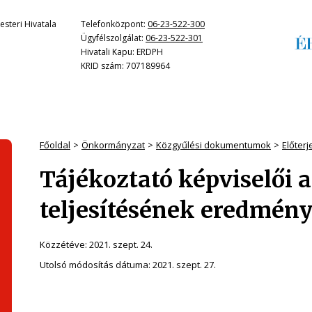
steri Hivatala
Telefonközpont:
06-23-522-300
Ügyfélszolgálat:
06-23-522-301
Hivatali Kapu: ERDPH
KRID szám: 707189964
Főoldal
Önkormányzat
Közgyűlési dokumentumok
Előter
Tájékoztató képviselői 
teljesítésének eredmény
Közzétéve:
2021. szept. 24.
Utolsó módosítás dátuma:
2021. szept. 27.