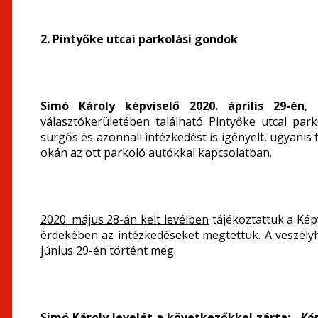
2. Pintyőke utcai parkolási gondok
Simó Károly képviselő 2020. április 29-én
, 
választókerületében található Pintyőke utcai par
sürgős és azonnali intézkedést is igényelt, ugyanis
okán az ott parkoló autókkal kapcsolatban.
2020. május 28-án kelt levélben
tájékoztattuk a Képv
érdekében az intézkedéseket megtettük. A veszélyhel
június 29-én történt meg.
Simó Károly levelét a következőkkel zárta:
„Kér