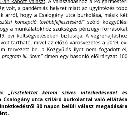
6-án kapott választ
. A válaszadáshoz a Polgármesteri
g volt, a pandémiás helyzet miatt az ügyintézés több
unk arról, hogy a Csalogány utca burkolása, másik két
esztési koncepció továbbfejlesztéséről”
szóló közgyűlési
 hogy a munkálatokhoz szükséges pénzügyi forrásokat
9. évi költségvetésében biztosítja. A végrehajtáshoz
volt tartható, mivel az előző városvezetés a 2019. évi
em tervezett be, a Közgyűlés ilyet nem fogadott el,
i program III. ütem”
címen egy hasonló előirányzat 100
a: „
Tisztelettel kérem szíves intézkedésedet és
a Csalogány utca szilárd burkolattal való ellátása
ntézkedésről 30 napon belüli válasz megadására
ént.