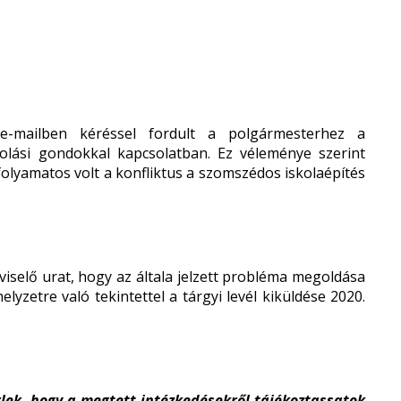
e-mailben kéréssel fordult a polgármesterhez a
kolási gondokkal kapcsolatban. Ez véleménye szerint
 folyamatos volt a konfliktus a szomszédos iskolaépítés
iselő urat, hogy az általa jelzett probléma megoldása
yzetre való tekintettel a tárgyi levél kiküldése 2020.
lek, hogy a megtett intézkedésekről tájékoztassatok