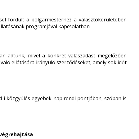
sel fordult a polgármesterhez a választókerületében
 ellátásának programjával kapcsolatban.
-án adtunk,
mivel a konkrét válaszadást megelőzően
 való ellátására irányuló szerződéseket, amely sok időt
4-i közgyűlés egyebek napirendi pontjában, szóban is
 végrehajtása