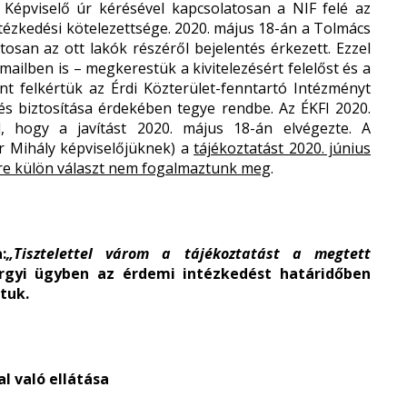
 Képviselő úr kérésével kapcsolatosan a NIF felé az
ézkedési kötelezettsége. 2020. május 18-án a Tolmács
tosan az ott lakók részéről bejelentés érkezett. Ezzel
ailben is – megkerestük a kivitelezésért felelőst és a
nt felkértük az Érdi Közterület-fenntartó Intézményt
és biztosítása érdekében tegye rendbe. Az ÉKFI 2020.
ól, hogy a javítást 2020. május 18-án elvégezte. A
r Mihály képviselőjüknek) a
tájékoztatást 2020. június
re külön választ nem
fogalmaztunk meg
.
:
„Tisztelettel várom a tájékoztatást a megtett
gyi ügyben az érdemi intézkedést határidőben
tuk.
l való ellátása