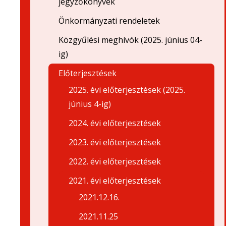
jegyzőkönyvek
Önkormányzati rendeletek
Közgyűlési meghívók (2025. június 04-
ig)
Előterjesztések
2025. évi előterjesztések (2025.
június 4-ig)
2024. évi előterjesztések
2023. évi előterjesztések
2022. évi előterjesztések
2021. évi előterjesztések
2021.12.16.
2021.11.25