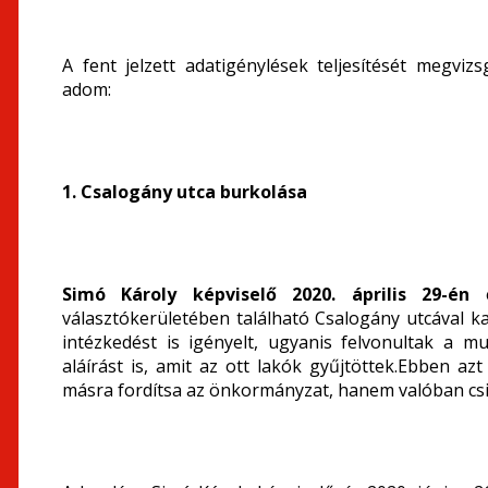
A fent jelzett adatigénylések teljesítését megvi
adom:
1. Csalogány utca burkolása
Simó Károly képviselő 2020. április 29-én
e
választókerületében található Csalogány utcával ka
intézkedést is igényelt, ugyanis felvonultak a m
aláírást is, amit az ott lakók gyűjtöttek.Ebben az
másra fordítsa az önkormányzat, hanem valóban csi