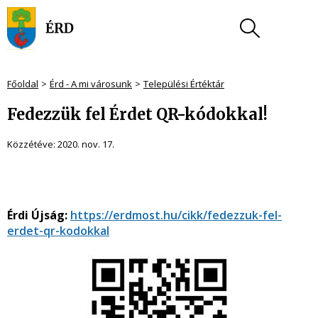
Főoldal
Érd - A mi városunk
Települési Értéktár
Fedezzük fel Érdet QR-kódokkal!
Közzétéve:
2020. nov. 17.
Érdi Újság:
https://erdmost.hu/cikk/fedezzuk-fel-
erdet-qr-kodokkal