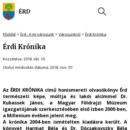
Főoldal
Érd - A mi városunk
Városunkról
Érdi Krónika
Érdi Krónika
Közzétéve:
2018. okt. 10.
Utolsó módosítás dátuma:
2018. nov. 07.
Az ÉRDI KRÓNIKA című honismereti olvasókönyv Érd
természeti képe, múltja és lakói alcímmel Dr.
Kubassek János, a Magyar Földrajzi Múzeum
igazgatójának szerkesztésében első ízben 2000-ben,
a Millenium évében jelent meg.
A krónika 2004-ben ismételten kiadásra került. A
könyvet Harmat Béla és Dr. Döcsakovszky Béla