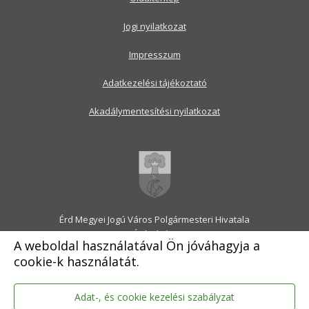
Jogi nyilatkozat
Impresszum
Adatkezelési tájékoztató
Akadálymentesítési nyilatkozat
Érd Megyei Jogú Város Polgármesteri Hivatala
2030 Érd, Alsó utca 1.
A weboldal használatával Ön jóváhagyja a
Levélcím: 2031 Érd, Pf.: 31
cookie-k használatát.
E-mail:
onkormanyzat@erd.hu
Telefonközpont:
06-23-522-300
Ügyfélszolgálat:
06-23-522-301
Adat-, és cookie kezelési szabályzat