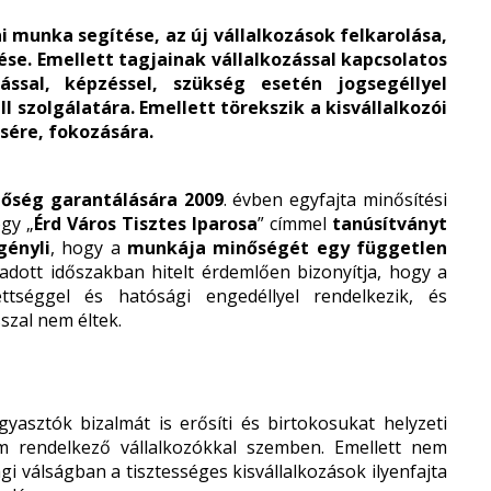
i munka segítése, az új vállalkozások felkarolása,
e. Emellett tagjainak vállalkozással kapcsolatos
ással, képzéssel, szükség esetén jogsegéllyel
ll szolgálatára. Emellett törekszik a kisvállalkozói
ére, fokozására.
őség garantálására 2009
. évben egyfajta minősítési
ogy „
Érd Város Tisztes Iparosa
” címmel
tanúsítványt
gényli
, hogy a
munkája minőségét egy független
 adott időszakban hitelt érdemlően bizonyítja, hogy a
tséggel és hatósági engedéllyel rendelkezik, és
szal nem éltek.
gyasztók bizalmát is erősíti és birtokosukat helyzeti
em rendelkező vállalkozókkal szemben. Emellett nem
i válságban a tisztességes kisvállalkozások ilyenfajta