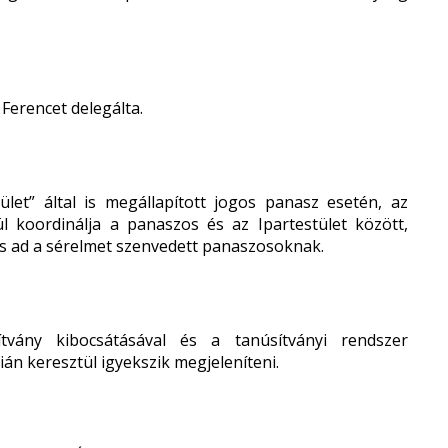
Ferencet delegálta.
ület” által is megállapított jogos panasz esetén, az
l koordinálja a panaszos és az Ipartestület között,
t is ad a sérelmet szenvedett panaszosoknak.
vány kibocsátásával és a tanúsítványi rendszer
án keresztül igyekszik megjeleníteni.