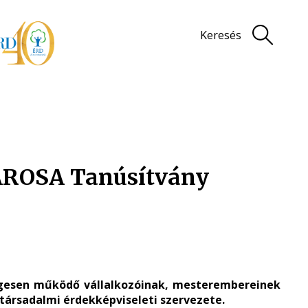
Keresés
AROSA Tanúsítvány
ségesen működő vállalkozóinak, mesterembereinek
 társadalmi érdekképviseleti szervezete.