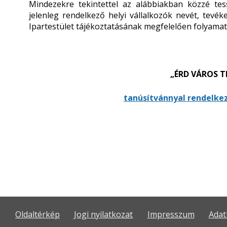
Mindezekre tekintettel az alábbiakban közzé tes
jelenleg rendelkező helyi vállalkozók nevét, tevé
Ipartestület tájékoztatásának megfelelően folyamato
„ÉRD VÁROS T
tanúsítvánnyal rendelkez
Oldaltérkép
Jogi nyilatkozat
Impresszum
Adat