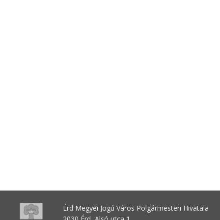
Érd Megyei Jogú Város Polgármesteri Hivatala
2030 Érd, Alsó utca 1.