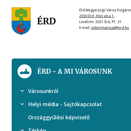
Érd Megyei Jogú Város Polgárme
2030 Érd, Alsó utca 1.
Levélcím: 2031 Érd, Pf.: 31.
E-mail:
onkormanyzat@erd.hu
ÉRD - A MI VÁROSUNK
Városunkról
Helyi média - Sajtókapcsolat
Országgyűlési képviselő
Térkép