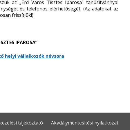
szük az „Érd Város Tisztes Iparosa” tanúsítvánnyal
kenységét és telefonos elérhetőségét. (Az adatokat az
san frissítjük!)
ISZTES IPAROSA”
ő helyi vállalkozók névsora
kezelési tájékoztató
Akadálymentesítési nyilatkozat