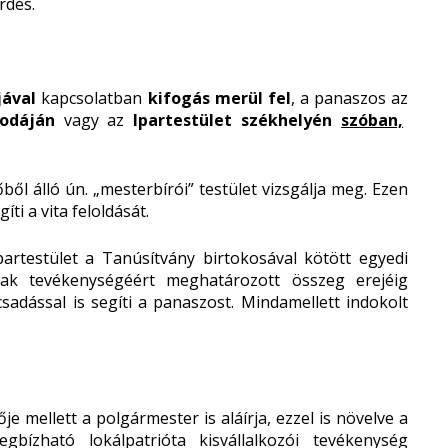
rdés.
jával
kapcsolatban
kifogás merül fel
, a panaszos az
Irodáján
vagy az
Ipartestület székhelyén
szóban,
ől álló ún. „mesterbírói” testület vizsgálja meg. Ezen
ti a vita feloldását.
rtestület a Tanúsítvány birtokosával kötött egyedi
ak tevékenységéért meghatározott összeg erejéig
csadással is segíti a panaszost. Mindamellett indokolt
je mellett a polgármester is aláírja, ezzel is növelve a
gbízható lokálpatrióta kisvállalkozói tevékenység