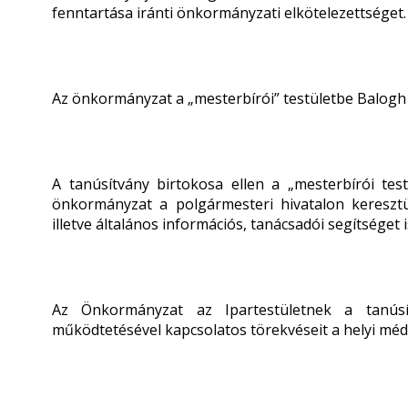
fenntartása iránti önkormányzati elkötelezettséget.
Az önkormányzat a „mesterbírói” testületbe Balogh 
A tanúsítvány birtokosa ellen a „mesterbírói test
önkormányzat a polgármesteri hivatalon keresztü
illetve általános információs, tanácsadói segítsége
Az Önkormányzat az Ipartestületnek a tanúsít
működtetésével kapcsolatos törekvéseit a helyi médi