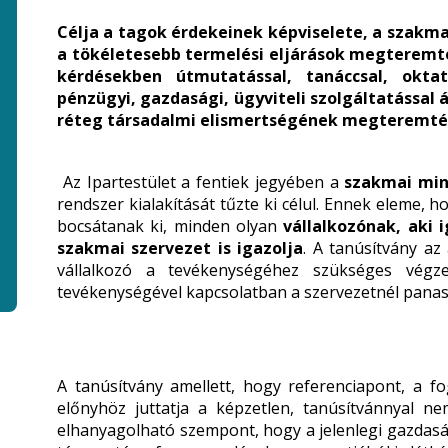
Célja a tagok érdekeinek képviselete, a szakma
a tökéletesebb termelési eljárások megteremtés
kérdésekben útmutatással, tanáccsal, oktat
pénzügyi, gazdasági, ügyviteli szolgáltatással á
réteg társadalmi elismertségének megteremtés
Az Ipartestület a fentiek jegyében a
szakmai min
rendszer kialakítását tűzte ki célul. Ennek eleme, h
bocsátanak ki, minden olyan
vállalkozónak, aki i
szakmai szervezet is igazolja
. A tanúsítvány az
vállalkozó a tevékenységéhez szükséges végzet
tevékenységével kapcsolatban a szervezetnél panas
A tanúsítvány amellett, hogy referenciapont, a fo
előnyhöz juttatja a képzetlen, tanúsítvánnyal n
elhanyagolható szempont, hogy a jelenlegi gazdaság