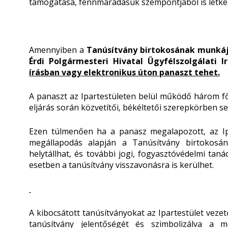
támogatása, fennmaradásuk szempontjából is létké
Amennyiben a
Tanúsítvány birtokosának munká
Érdi Polgármesteri Hivatal Ügyfélszolgálati 
írásban vagy elektronikus úton panaszt tehet.
A panaszt az Ipartestületen belül működő három főb
eljárás során közvetítői, békéltetői szerepkörben segí
Ezen túlmenően ha a panasz megalapozott, az Ipa
megállapodás alapján a Tanúsítvány birtokosán
helytállhat, és további jogi, fogyasztóvédelmi taná
esetben a tanúsítvány visszavonásra is kerülhet.
A kibocsátott tanúsítványokat az Ipartestület vezető
tanúsítvány jelentőségét és szimbolizálva a me