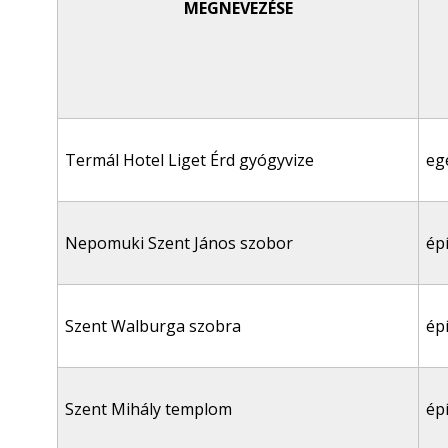
MEGNEVEZÉSE
Termál Hotel Liget Érd gyógyvize
eg
Nepomuki Szent János szobor
ép
Szent Walburga szobra
ép
Szent Mihály templom
ép