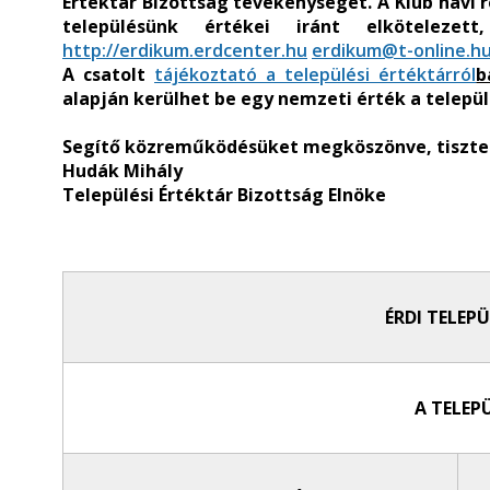
Értéktár Bizottság tevékenységét. A Klub havi 
településünk értékei iránt elköteleze
http://erdikum.erdcenter.hu
erdikum@t-online.h
A csatolt
tájékoztató a települési értéktárról
b
alapján kerülhet be egy nemzeti érték a települ
Segítő közreműködésüket megköszönve, tisztel
Hudák Mihály
Települési Értéktár Bizottság Elnöke
ÉRDI TELEPÜ
A TELEPÜ