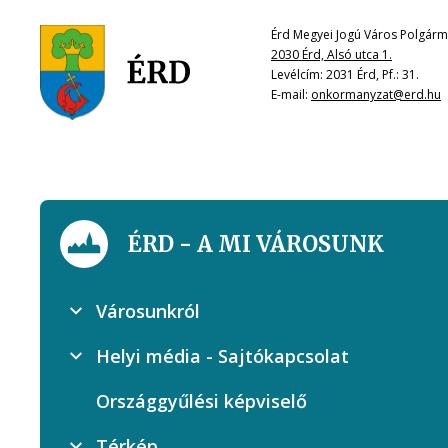
Érd Megyei Jogú Város Polgárme
2030 Érd, Alsó utca 1.
Levélcím: 2031 Érd, Pf.: 31.
E-mail:
onkormanyzat@erd.hu
ÉRD - A MI VÁROSUNK
Városunkról
Helyi média - Sajtókapcsolat
Országgyűlési képviselő
Térkép