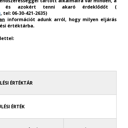
rendszerességgel tartott alkalmaira vár minden, a
tt, és azokért tenni akaró érdeklődőt (
u
, tel: 06-30-421-2635)
an
információt adunk arról, hogy milyen eljárás
ési értéktárba.
ettel:
LÉSI ÉRTÉKTÁR
LÉSI ÉRTÉK