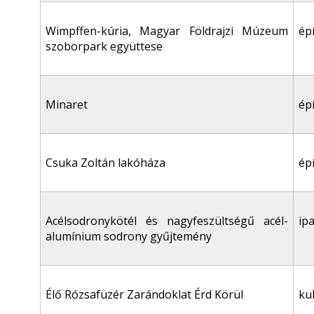
Wimpffen-kúria, Magyar Földrajzi Múzeum
ép
szoborpark együttese
Minaret
ép
Csuka Zoltán lakóháza
ép
Acélsodronykötél és nagyfeszültségű acél-
ip
alumínium sodrony gyűjtemény
Élő Rózsafüzér Zarándoklat Érd Körül
ku