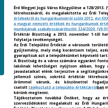
Érd Megyei Jogú Város Közgyűlése a 128/2013. (
létrehozásáról, és megalakította az Érdi Tele
értékekről és hungarikumokról szóló 2012. évi XX
a magyar nemzeti értékek és hungarikumok érték
munkájának szabályozásáról
szóló 324/2020. (VII.
Értéktár Bizottság a 2013. november 1-től h
folytatja tevékenységét.
Az Érdi Települési Értéktár a városunk terület
gyűjtemény, mely még korántsem teljes, ezér
gyarapítsuk azt a településünket képviselő tar
A Bizottság és a város számára egyaránt fontos
lakóinak lehetőséget nyújtson abban, hogy 
javaslataikat elénk terjesztve a segítségünkr
jellemző színes, sokrétű értéktár létrehozá
örömmel várunk, és köszönettel fogadj
csatolt
tájékoztató a települési értéktárról
ban
m
kérünk megtenni.
Tájékoztatom továbbá Önöket, hogy az érté
szerveződésként megalakult az Érdi Hungari