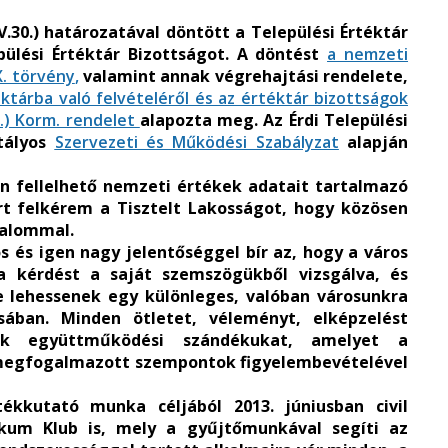
V.30.) határozatával döntött a Települési Értéktár
pülési Értéktár Bizottságot. A döntést
a nemzeti
X. törvény
,
valamint annak végrehajtási rendelete,
tárba való felvételéről és az értéktár bizottságok
01.) Korm. rendelet
alapozta meg. Az Érdi Települési
atályos
Szervezeti és Működési Szabályzat
alapján
én fellelhető nemzeti értékek adatait tartalmazó
t felkérem a Tisztelt Lakosságot, hogy közösen
talommal.
 és igen nagy jelentőséggel bír az, hogy a város
a kérdést a saját szemszögükből vizsgálva, és
e lehessenek egy különleges, valóban városunkra
sában. Minden ötletet, véleményt, elképzelést
uk együttműködési szándékukat, amelyet a
egfogalmazott szempontok figyelembevételével
kkutató munka céljából 2013. júniusban civil
kum Klub is, mely a gyűjtőmunkával segíti az