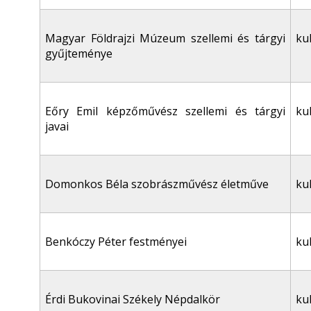
Magyar Földrajzi Múzeum szellemi és tárgyi
ku
gyűjteménye
Eőry Emil képzőművész szellemi és tárgyi
ku
javai
Domonkos Béla szobrászművész életműve
ku
Benkóczy Péter festményei
ku
Érdi Bukovinai Székely Népdalkör
ku