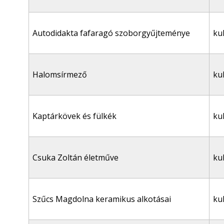
Autodidakta fafaragó szoborgyűjteménye
ku
Halomsírmező
ku
Kaptárkövek és fülkék
ku
Csuka Zoltán életműve
ku
Szűcs Magdolna keramikus alkotásai
ku