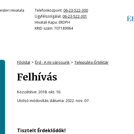
steri Hivatala
Telefonközpont:
06-23-522-300
Ügyfélszolgálat:
06-23-522-301
Hivatali Kapu: ERDPH
KRID szám: 707189964
Főoldal
Érd - A mi városunk
Települési Értéktár
Felhívás
Közzétéve:
2018. okt. 10.
Utolsó módosítás dátuma:
2022. nov. 07.
Tisztelt Érdeklődők!