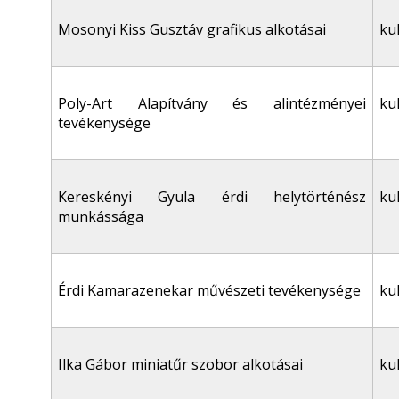
Mosonyi Kiss Gusztáv grafikus alkotásai
ku
Poly-Art Alapítvány és alintézményei
ku
tevékenysége
Kereskényi Gyula érdi helytörténész
ku
munkássága
Érdi Kamarazenekar művészeti tevékenysége
ku
Ilka Gábor miniatűr szobor alkotásai
ku