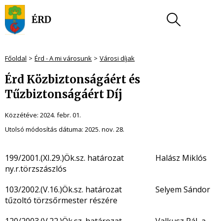
Főoldal
Érd - A mi városunk
Városi díjak
Érd Közbiztonságáért és
Tűzbiztonságáért Díj
Közzétéve:
2024. febr. 01.
Utolsó módosítás dátuma:
2025. nov. 28.
199/2001.(XI.29.)Ök.sz. határozat Halász Miklós
ny.r.törzszászlós
103/2002.(V.16.)Ök.sz. határozat Selyem Sándor
tűzoltó törzsőrmester részére