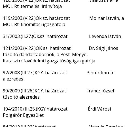
120/2003.(V.22.)Ök.sz. határozat Valkusz Pál, a
MOL Rt. termelési irányítója
119/2003.(V.22.)Ök.sz. határozat Molnár István, a
MOL Rt. finomítási igazgatója
31/2003.(II.27.)Ök.sz. határozat Levenda István
121/2003.(V.22.)ÖK sz. határozat Dr. Sági János
tűzoltó dandártábornok, a Pest Megyei
Katasztrófavédelmi Igazgatóság igazgatója
92/2008.(III.27.)KGY. határozat Pintér Imre r.
alezredes
90/2009.(III.26.)KGY. határozat Francz József
tűzoltó alezredes
104/2010.(III.25.)KGY.határozat Érdi Városi
Polgárőr Egyesület