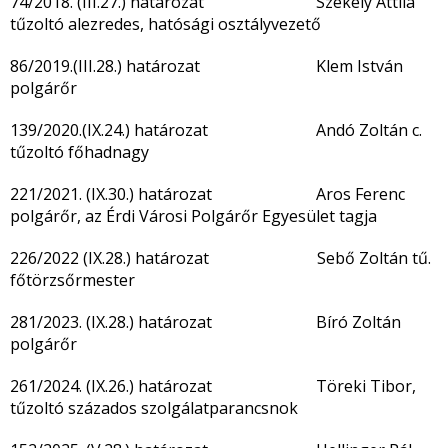
74/2018. (III.27.) határozat Székely Attila
tűzoltó alezredes, hatósági osztályvezető
86/2019.(III.28.) határozat Klem István
polgárőr
139/2020.(IX.24.) határozat Andó Zoltán c.
tűzoltó főhadnagy
221/2021. (IX.30.) határozat Aros Ferenc
polgárőr, az Érdi Városi Polgárőr Egyesület tagja
226/2022 (IX.28.) határozat Sebő Zoltán tű.
főtörzsőrmester
281/2023. (IX.28.) határozat Bíró Zoltán
polgárőr
261/2024. (IX.26.) határozat Töreki Tibor,
tűzoltó százados szolgálatparancsnok