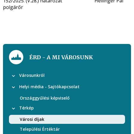
152/2025. (V.28.) határozat Hellinger Pál
polgárőr
ÉRD - A MI VÁROSUNK
Városunkról
Helyi média - Sajtókapcsolat
Országgyűlési képviselő
Térkép
Városi díjak
Települési Értéktár