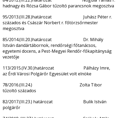
84/2012.(III.22.)határozat Nogula Tamás r.
hadnagy és Rózsa Gábor tűzoltó parancsnok megosztva
95/2013.(III.28.)határozat Juhász Péter r.
százados és Császár Norbert r. főtörzsőrmester
megosztva
85/2014.(III.20.)határozat Dr. Mihály
István dandártábornok, rendőrségi főtanácsos,
egyetemi docens, a Pest-Megyei Rendőr-főkapitányság
vezetője
113/2015.(IV.30.)határozat Pálházy Imre,
az Érdi Városi Polgárőr Egyesület volt elnöke
78/2016.(III.24.) Zolta Tibor
tűzoltó százados
82/2017.(III.23.) határozat Bulik István
polgárőr