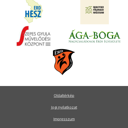
Oldaltérkép
Jogi nyilatkozat
Impresszum