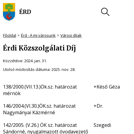
Főoldal
Érd - A mi városunk
Városi díjak
Érdi Közszolgálati Díj
Közzétéve:
2024. jan. 31.
Utolsó módosítás dátuma:
2025. nov. 28.
138/2000.(VII.13.)Ök.sz. határozat +Késő Géza
mérnök
146/2004.(VI.30.)ÖK.sz. határozat +Dr.
Nagymányai Kázmérné
142/2005. (V.26.) ÖK sz. határozat Szegedi
Sándorné, nyugalmazott óvodavezető