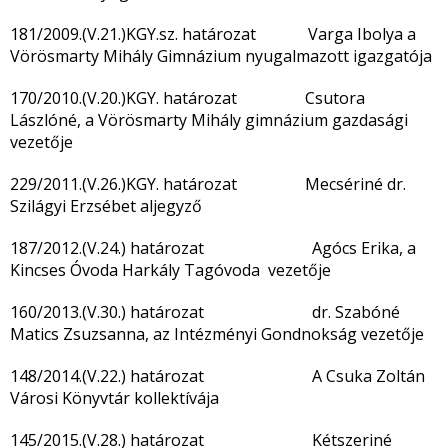
181/2009.(V.21.)KGY.sz. határozat Varga Ibolya a
Vörösmarty Mihály Gimnázium nyugalmazott igazgatója
170/2010.(V.20.)KGY. határozat Csutora
Lászlóné, a Vörösmarty Mihály gimnázium gazdasági
vezetője
229/2011.(V.26.)KGY. határozat Mecsériné dr.
Szilágyi Erzsébet aljegyző
187/2012.(V.24.) határozat Agócs Erika, a
Kincses Óvoda Harkály Tagóvoda vezetője
160/2013.(V.30.) határozat dr. Szabóné
Matics Zsuzsanna, az Intézményi Gondnokság vezetője
148/2014.(V.22.) határozat A Csuka Zoltán
Városi Könyvtár kollektívája
145/2015.(V.28.) határozat Kétszeriné