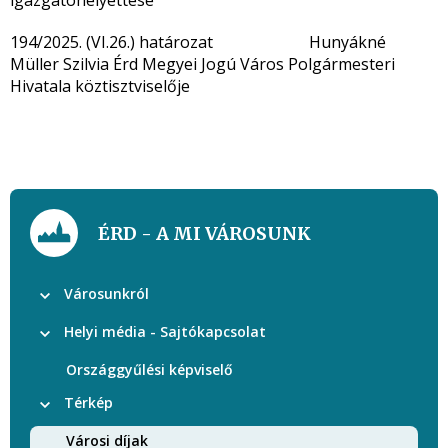
igazgatóhelyettese
194/2025. (VI.26.) határozat Hunyákné
Müller Szilvia
Érd Megyei Jogú Város Polgármesteri
Hivatala
köztisztviselője
ÉRD - A MI VÁROSUNK
Városunkról
Helyi média - Sajtókapcsolat
Országgyűlési képviselő
Térkép
Városi díjak