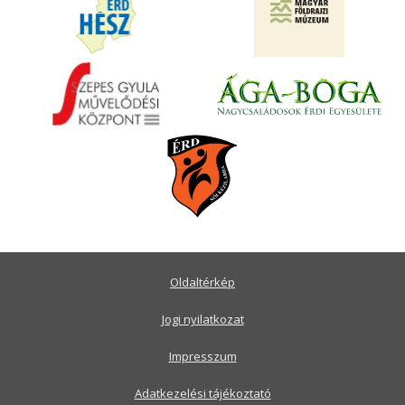
Oldaltérkép
Jogi nyilatkozat
Impresszum
Adatkezelési tájékoztató