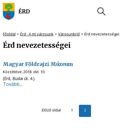
Főoldal
Érd - A mi városunk
Városunkról
Érd nevezetességei
Érd nevezetességei
Magyar Földrajzi Múzeum
Közzétéve:
2018. okt. 10.
(Érd, Budai út. 4.)
Tovább...
Előző oldal
1
2