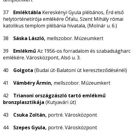
37
Emléktábla
Kereskényi Gyula plébános, Érd első
helytörténetírója emlékére Ófalu, Szent Mihály római
katolikus templom plébánia hivatala, (Molnár u. 6.)
38
Sáska László,
mellszobor. Múzeumkert
39
Emlékmű
Az 1956-os forradalom és szabadságharc
emlékére. Városközpont, Alsó u. 3.
40
Golgota
(Budai út-Balatoni út kereszteződésénél)
41
Vámbéry Ármin,
mellszobor. Múzeumkert
42
Trianoni országzászló tartó emlékmű
bronzplasztikája
(Kutyavári út)
43
Csuka Zoltán,
portré. Városközpont
44
Szepes Gyula,
portré. Városközpont