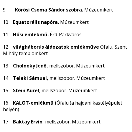
9
Kőrösi Csoma Sándor szobra.
Múzeumkert
10
Equatorális napóra.
Múzeumkert
11
Hősi emlékmű.
Érd-Parkváros
12
világháborús áldozatok emlékműve
Ófalu, Szent
Mihály templomkert
13
Cholnoky Jenő,
mellszobor. Múzeumkert
14
Teleki Sámuel,
mellszobor. Múzeumkert
15
Stein Aurél
, mellszobor. Múzeumkert
16
KALOT-emlékmű (
Ófalu (a hajdani kastélyépület
helyén)
17
Baktay Ervin,
mellszobor. Múzeumkert