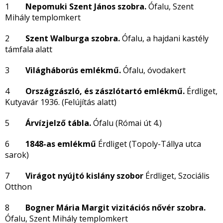
1
Nepomuki Szent János szobra.
Ófalu, Szent
Mihály templomkert
2
Szent Walburga szobra.
Ófalu, a hajdani kastély
támfala alatt
3
Világháborús emlékmű.
Ófalu, óvodakert
4
Országzászló, és zászlótartó emlékmű.
Érdliget,
Kutyavár 1936. (Felújítás alatt)
5
Árvízjelző tábla.
Ófalu (Római út 4.)
6
1848-as emlékmű
Érdliget (Topoly-Tállya utca
sarok)
7
Virágot nyújtó kislány szobor
Érdliget, Szociális
Otthon
8
Bogner Mária Margit vizitációs nővér szobra.
Ófalu, Szent Mihály templomkert