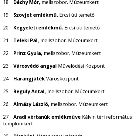
18
Déchy Mór,
mellszobor. Múzeumkert
19
Szovjet emlékmű.
Ercsi úti temető
20
Kegyeleti emlékmű.
Ercsi úti temető
21
Teleki Pál,
mellszobor. Múzeumkert
22
Prinz Gyula,
mellszobor. Múzeumkert
23
Városvédő angyal
Művelődési Központ
24
Harangjáték
Városközpont
25
Reguly Antal,
mellszobor. Múzeumkert
26
Almásy László,
mellszobor. Múzeumkert
27
Aradi vértanúk emlékműve
Kálvin téri református
templomkert