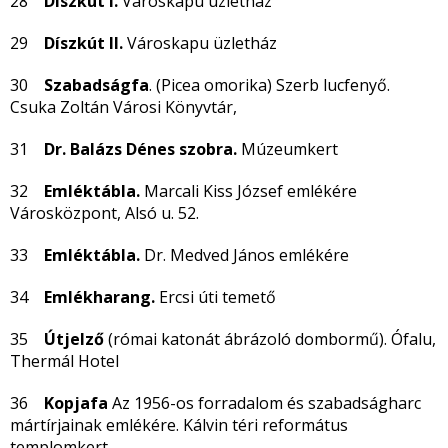
28
Díszkút I.
Városkapu üzletház
29
Díszkút II.
Városkapu üzletház
30
Szabadságfa
. (Picea omorika) Szerb lucfenyő.
Csuka Zoltán Városi Könyvtár,
31
Dr. Balázs Dénes szobra.
Múzeumkert
32
Emléktábla.
Marcali Kiss József emlékére
Városközpont, Alsó u. 52.
33
Emléktábla.
Dr. Medved János emlékére
34
Emlékharang.
Ercsi úti temető
35
Útjelző
(római katonát ábrázoló dombormű). Ófalu,
Thermál Hotel
36
Kopjafa
Az 1956-os forradalom és szabadságharc
mártírjainak emlékére. Kálvin téri református
templomkert