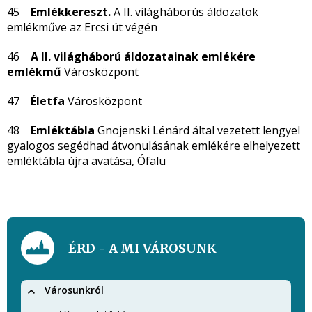
45
Emlékkereszt.
A II. világháborús áldozatok
emlékműve az Ercsi út végén
46
A II. világháború áldozatainak emlékére
emlékmű
Városközpont
47
Életfa
Városközpont
48
Emléktábla
Gnojenski Lénárd által vezetett lengyel
gyalogos segédhad átvonulásának emlékére elhelyezett
emléktábla újra avatása, Ófalu
ÉRD - A MI VÁROSUNK
Városunkról