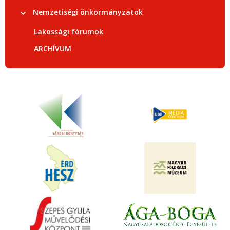
Nemzetiségi önkormányzatok
Lakossági fórumok
ARCHÍVUM