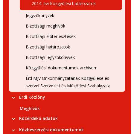
2014. évi Közgyűlési határozatok
Jegyzőkönyvek
Bizottsági meghívók
Bizottsági előterjesztések
Bizottsági határozatok
Bizottsági jegyzőkönyvek
Közgyűlési dokumentumok archívum
Érd MJV Önkormányzatának Közgyűlése és
szervei Szervezeti és Működési Szabályzata
Érdi Közlöny
Meghívók
Közérdekű adatok
Közbeszerzési dokumentumok