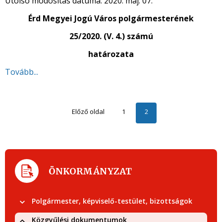
Utolsó módosítás dátuma:
2020. máj. 07.
Érd Megyei Jogú Város polgármesterének
25/2020. (V. 4.) számú
határozata
Tovább...
Előző oldal
1
2
ÖNKORMÁNYZAT
Polgármester, képviselő-testület, bizottságok
Közgyűlési dokumentumok