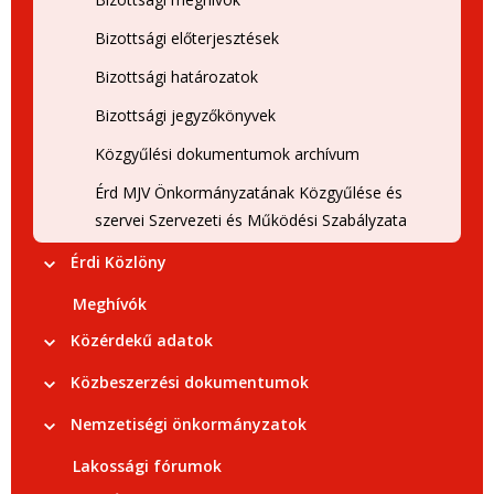
Bizottsági előterjesztések
Bizottsági határozatok
Bizottsági jegyzőkönyvek
Közgyűlési dokumentumok archívum
Érd MJV Önkormányzatának Közgyűlése és
szervei Szervezeti és Működési Szabályzata
Érdi Közlöny
Meghívók
Közérdekű adatok
Közbeszerzési dokumentumok
Nemzetiségi önkormányzatok
Lakossági fórumok