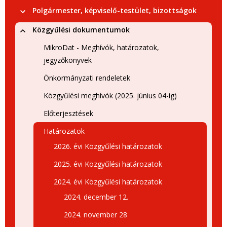
Polgármester, képviselő-testület, bizottságok
Közgyűlési dokumentumok
MikroDat - Meghívók, határozatok,
jegyzőkönyvek
Önkormányzati rendeletek
Közgyűlési meghívók (2025. június 04-ig)
Előterjesztések
Határozatok
2026. évi Közgyűlési határozatok
2025. évi Közgyűlési határozatok
2024. évi Közgyűlési határozatok
2024. december 12.
2024. november 28