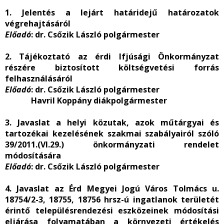
1. Jelentés a lejárt határidejű határozatok
végrehajtásáról
Előadó
: dr. Csőzik László polgármester
2. Tájékoztató az érdi Ifjúsági Önkormányzat
részére biztosított költségvetési forrás
felhasználásáról
Előadó
: dr. Csőzik László polgármester
Havril Koppány diákpolgármester
3. Javaslat a helyi közutak, azok műtárgyai és
tartozékai kezelésének szakmai szabályairól szóló
39/2011.(VI.29.) önkormányzati rendelet
módosítására
Előadó
: dr. Csőzik László polgármester
4. Javaslat az Érd Megyei Jogú Város Tolmács u.
18754/2-3, 18755, 18756 hrsz-ú ingatlanok területét
érintő településrendezési eszközeinek módosítási
eljárása folyamatában a környezeti értékelés