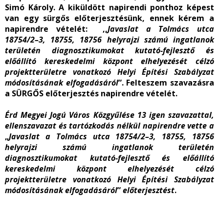
Simó Károly. A kiküldött napirendi ponthoz képest
van egy sürgős előterjesztésünk, ennek kérem a
napirendre vételét: ,,
Javaslat a
Tolmács utca
18754/2–3, 18755, 18756 helyrajzi számú ingatlanok
területén diagnosztikumokat kutató-fejlesztő és
előállító kereskedelmi központ elhelyezését célzó
projektterületre vonatkozó Helyi Építési Szabályzat
módosításának elfogadásáról
”. Felteszem szavazásra
a SÜRGŐS előterjesztés napirendre vételét.
Érd Megyei Jogú Város Közgyűlése 13 igen szavazattal,
ellenszavazat és tartózkodás nélkül napirendre vette a
„
Javaslat a
Tolmács utca 18754/2–3, 18755, 18756
helyrajzi számú ingatlanok területén
diagnosztikumokat kutató-fejlesztő és előállító
kereskedelmi központ elhelyezését célzó
projektterületre vonatkozó Helyi Építési Szabályzat
módosításának elfogadásáról
”
előterjesztést
.