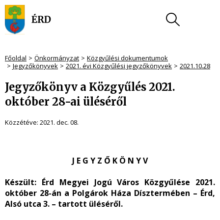
Főoldal
Önkormányzat
Közgyűlési dokumentumok
Jegyzőkönyvek
2021. évi Közgyűlési jegyzőkönyvek
2021.10.28
Jegyzőkönyv a Közgyűlés 2021.
október 28-ai üléséről
Közzétéve:
2021. dec. 08.
J E G Y Z Ő K Ö N Y V
Készült
: Érd Megyei Jogú Város Közgyűlése 2021.
október 28-án a Polgárok Háza Dísztermében – Érd,
Alsó utca 3. – tartott üléséről.