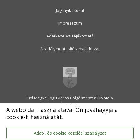
Jogi nyilatkozat
Impresszum
Adatkezelési tájékoztató
Akadálymentesítési nyilatkozat
Érd Megyei Jogú Város Polgármesteri Hivatala
2030 Érd, Alsó utca 1.
A weboldal használatával Ön jóváhagyja a
Levélcím: 2031 Érd, Pf.: 31
cookie-k használatát.
E-mail:
onkormanyzat@erd.hu
Telefonközpont:
06-23-522-300
Ügyfélszolgálat:
06-23-522-301
Adat-, és cookie kezelési szabályzat
Hivatali Kapu: ERDPH