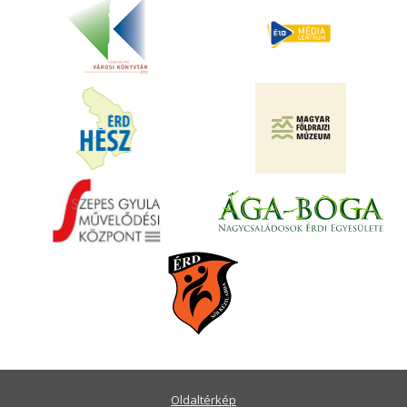
Oldaltérkép