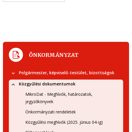
ÖNKORMÁNYZAT
Polgármester, képviselő-testület, bizottságok
Közgyűlési dokumentumok
MikroDat - Meghívók, határozatok,
jegyzőkönyvek
Önkormányzati rendeletek
Közgyűlési meghívók (2025. június 04-ig)