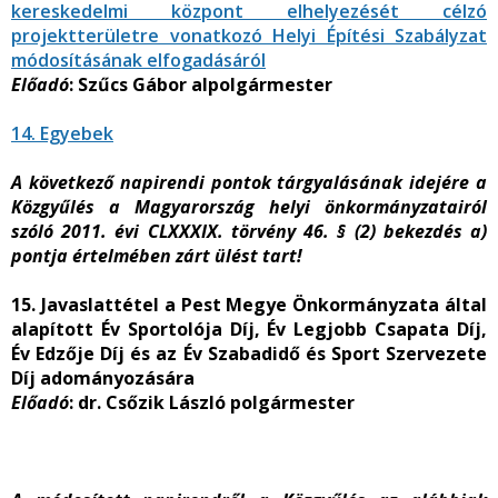
kereskedelmi központ elhelyezését célzó
projektterületre vonatkozó Helyi Építési Szabályzat
módosításának elfogadásáról
Előadó
: Szűcs Gábor alpolgármester
14. Egyebek
A következő napirendi pontok tárgyalásának idejére a
Közgyűlés a Magyarország helyi önkormányzatairól
szóló 2011. évi CLXXXIX. törvény 46. § (2) bekezdés a)
pontja értelmében zárt ülést tart!
15. Javaslattétel a Pest Megye Önkormányzata által
alapított Év Sportolója Díj, Év Legjobb Csapata Díj,
Év Edzője Díj és az Év Szabadidő és Sport Szervezete
Díj adományozására
Előadó
: dr. Csőzik László polgármester