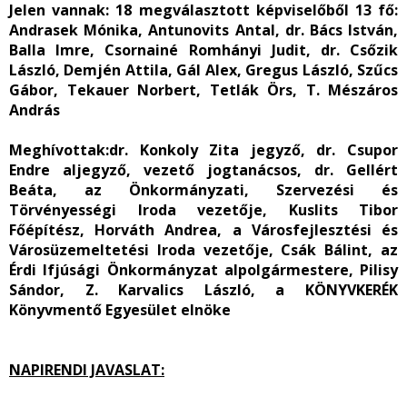
Jelen vannak:
18 megválasztott képviselőből 13 fő:
Andrasek Mónika, Antunovits Antal, dr. Bács István,
Balla Imre, Csornainé Romhányi Judit, dr. Csőzik
László, Demjén Attila, Gál Alex, Gregus László, Szűcs
Gábor, Tekauer Norbert, Tetlák Örs, T. Mészáros
András
Meghívottak:
dr. Konkoly Zita jegyző, dr. Csupor
Endre aljegyző, vezető jogtanácsos, dr. Gellért
Beáta, az Önkormányzati, Szervezési és
Törvényességi Iroda vezetője, Kuslits Tibor
Főépítész, Horváth Andrea, a Városfejlesztési és
Városüzemeltetési Iroda vezetője, Csák Bálint, az
Érdi Ifjúsági Önkormányzat alpolgármestere, Pilisy
Sándor, Z. Karvalics László, a KÖNYVKERÉK
Könyvmentő Egyesület elnöke
NAPIRENDI JAVASLAT: