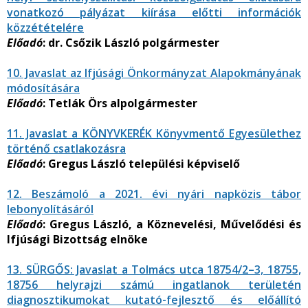
vonatkozó pályázat kiírása előtti információk
közzétételére
Előadó
: dr. Csőzik László polgármester
10. Javaslat az Ifjúsági Önkormányzat Alapokmányának
módosítására
Előadó
: Tetlák Örs alpolgármester
11. Javaslat a KÖNYVKERÉK Könyvmentő Egyesülethez
történő csatlakozásra
Előadó
: Gregus László települési képviselő
12. Beszámoló a 2021. évi nyári napközis tábor
lebonyolításáról
Előadó
: Gregus László, a Köznevelési, Művelődési és
Ifjúsági Bizottság elnöke
13. SÜRGŐS: Javaslat a Tolmács utca 18754/2–3, 18755,
18756 helyrajzi számú ingatlanok területén
diagnosztikumokat kutató-fejlesztő és előállító