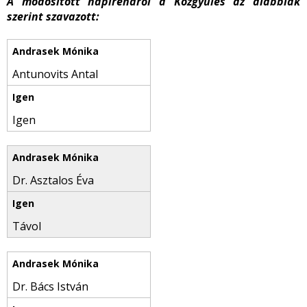
A módosított napirendről a Közgyűlés az alábbiak
szerint szavazott:
Antunovits Antal
Igen
Dr. Asztalos Éva
Távol
Dr. Bács István