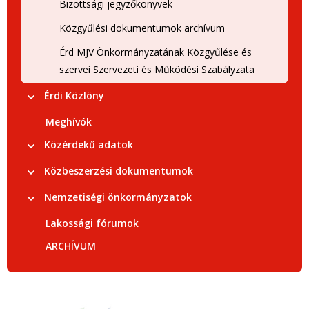
Bizottsági jegyzőkönyvek
Közgyűlési dokumentumok archívum
Érd MJV Önkormányzatának Közgyűlése és
szervei Szervezeti és Működési Szabályzata
Érdi Közlöny
Meghívók
Közérdekű adatok
Közbeszerzési dokumentumok
Nemzetiségi önkormányzatok
Lakossági fórumok
ARCHÍVUM