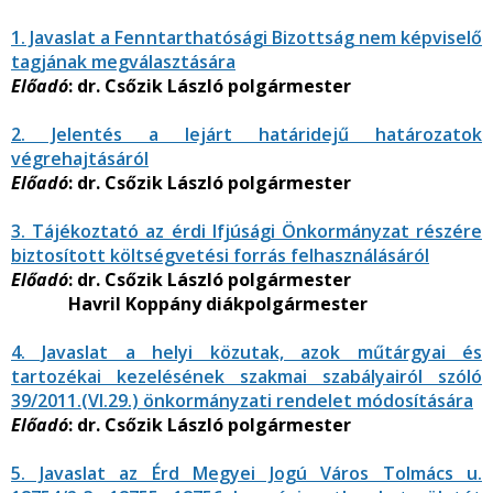
1. Javaslat a Fenntarthatósági Bizottság nem képviselő
tagjának megválasztására
Előadó
: dr. Csőzik László polgármester
2. Jelentés a lejárt határidejű határozatok
végrehajtásáról
Előadó
: dr. Csőzik László polgármester
3. Tájékoztató az érdi Ifjúsági Önkormányzat részére
biztosított költségvetési forrás felhasználásáról
Előadó
: dr. Csőzik László polgármester
Havril Koppány diákpolgármester
4. Javaslat a helyi közutak, azok műtárgyai és
tartozékai kezelésének szakmai szabályairól szóló
39/2011.(VI.29.) önkormányzati rendelet módosítására
Előadó
: dr. Csőzik László polgármester
5. Javaslat az Érd Megyei Jogú Város Tolmács u.