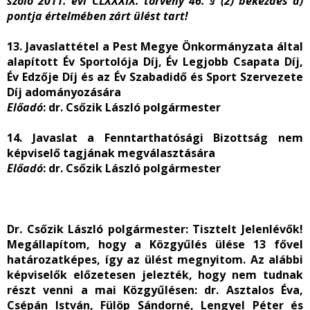
szóló 2011. évi CLXXXIX. törvény 46. § (2) bekezdés a)
pontja értelmében zárt ülést tart!
13. Javaslattétel a Pest Megye Önkormányzata által
alapított Év Sportolója Díj, Év Legjobb Csapata Díj,
Év Edzője Díj és az Év Szabadidő és Sport Szervezete
Díj adományozására
Előadó
: dr. Csőzik László polgármester
14. Javaslat a Fenntarthatósági Bizottság nem
képviselő tagjának megválasztására
Előadó
: dr. Csőzik László polgármester
Dr. Csőzik László polgármester
: Tisztelt Jelenlévők!
Megállapítom, hogy a Közgyűlés ülése 13 fővel
határozatképes, így az ülést megnyitom. Az alábbi
képviselők előzetesen jelezték, hogy nem tudnak
részt venni a mai Közgyűlésen: dr. Asztalos Éva,
Csépán István, Fülöp Sándorné, Lengyel Péter és