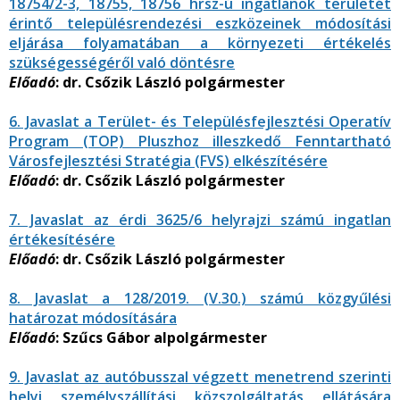
18754/2-3, 18755, 18756 hrsz-ú ingatlanok területét
érintő településrendezési eszközeinek módosítási
eljárása folyamatában a környezeti értékelés
szükségességéről való döntésre
Előadó
: dr. Csőzik László polgármester
6. Javaslat a Terület- és Településfejlesztési Operatív
Program (TOP) Pluszhoz illeszkedő Fenntartható
Városfejlesztési Stratégia (FVS) elkészítésére
Előadó
: dr. Csőzik László polgármester
7. Javaslat az érdi 3625/6 helyrajzi számú ingatlan
értékesítésére
Előadó
: dr. Csőzik László polgármester
8. Javaslat a 128/2019. (V.30.) számú közgyűlési
határozat módosítására
Előadó
: Szűcs Gábor alpolgármester
9. Javaslat az autóbusszal végzett menetrend szerinti
helyi személyszállítási közszolgáltatás ellátására