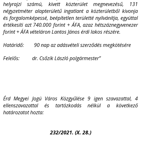
helyrajzi számú, kivett közterület megnevezésű, 131
négyzetméter alapterületű ingatlant a közterületből kivonja
és forgalomképessé, beépítetlen területté nyilvánítja, egyúttal
értékesíti azt 740.000 forint + ÁFA, azaz hétszáznegyvenezer
forint + ÁFA vételáron Lantos János érdi lakos részére.
Határidő: 90 nap az adásvételi szerződés megkötésére
Felelős: dr. Csőzik László polgármester”
Érd Megyei Jogú Város Közgyűlése 9 igen szavazattal, 4
ellenszavazattal és tartózkodás nélkül a következő
határozatot hozta:
232/2021. (X. 28.)