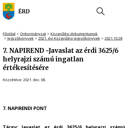
Főoldal
Önkormányzat
Közgyűlési dokumentumok
Jegyzőkönyvek
2021. évi Közgyűlési jegyzőkönyvek
2021.10.28
7. NAPIREND -Javaslat az érdi 3625/6
helyrajzi számú ingatlan
értékesítésére
Közzétéve:
2021. dec. 08.
7. NAPIRENDI PONT
Tárgy: Javaslat az érdi 3625/6 helyrajzi számú