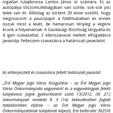
ingatlan tulajdonosa Lantos János úr számára. Ez az
autópálya tőszomszédságában van szinte, sok-sok pici
telek van itt. Állítólag az történt 30 évvel ezelőtt, hogy
megcsúszott a pauszpapír a földhivatalban és ennek
isszuk most a levét, de hamarosan tényleg a végére
érünk a folyamatnak. A Gazdasági Bizottság tárgyalta és
4 igen szavazattal, 2 ellenszavazat mellett elfogadásra
javasolja. Felteszem szavazásra a határozati javaslatot.
Az előterjesztett és szavazásra feltett határozati javaslat:
„Érd Megyei Jogú Város Közgyűlése – az Érd Megyei Jogú
Város Önkormányzata vagyonáról és a vagyontárgyak feletti
tulajdonosi jogok gyakorlásáról szóló 13/2012. (III. 27.)
önkormányzati rendelet 8. § (1a) bekezdésében foglalt
hatáskörében eljárva – az Érd Megyei Jogú Város
Önkormányzatának tulajdonát képező, Érd belterület 3625/6