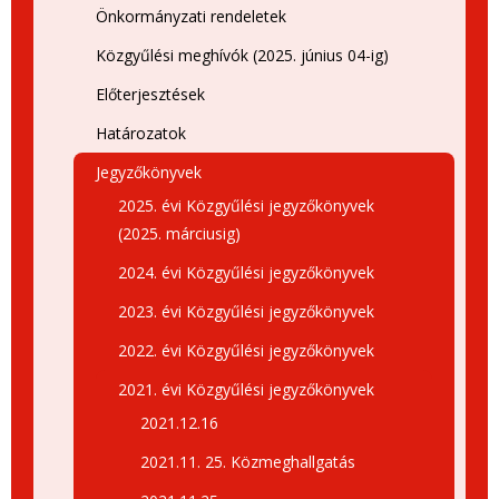
Önkormányzati rendeletek
Közgyűlési meghívók (2025. június 04-ig)
Előterjesztések
Határozatok
Jegyzőkönyvek
2025. évi Közgyűlési jegyzőkönyvek
(2025. márciusig)
2024. évi Közgyűlési jegyzőkönyvek
2023. évi Közgyűlési jegyzőkönyvek
2022. évi Közgyűlési jegyzőkönyvek
2021. évi Közgyűlési jegyzőkönyvek
2021.12.16
2021.11. 25. Közmeghallgatás