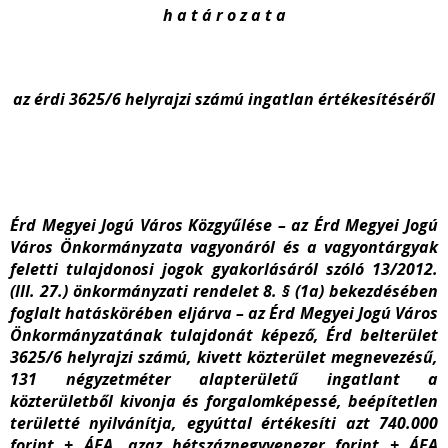
h a t á r o z a t a
az érdi 3625/6 helyrajzi számú ingatlan értékesítéséről
Érd Megyei Jogú Város Közgyűlése – az Érd Megyei Jogú
Város Önkormányzata vagyonáról és a vagyontárgyak
feletti tulajdonosi jogok gyakorlásáról szóló 13/2012.
(III. 27.) önkormányzati rendelet 8. § (1a) bekezdésében
foglalt hatáskörében eljárva – az Érd Megyei Jogú Város
Önkormányzatának tulajdonát képező, Érd belterület
3625/6 helyrajzi számú, kivett közterület megnevezésű,
131 négyzetméter alapterületű ingatlant a
közterületből kivonja és forgalomképessé, beépítetlen
területté nyilvánítja, egyúttal értékesíti azt 740.000
forint + ÁFA, azaz hétszáznegyvenezer forint + ÁFA