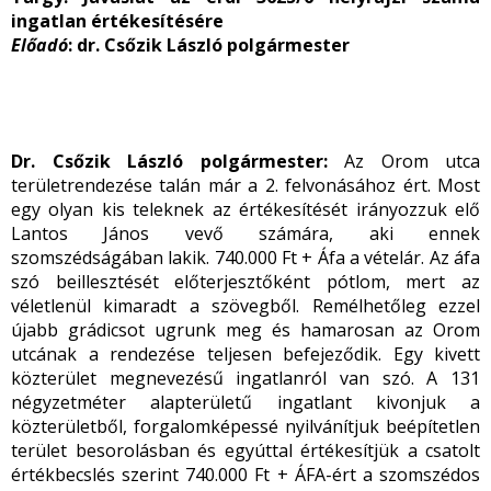
ingatlan értékesítésére
Előadó
: dr. Csőzik László polgármester
Dr. Csőzik László polgármester:
Az Orom utca
területrendezése talán már a 2. felvonásához ért. Most
egy olyan kis teleknek az értékesítését irányozzuk elő
Lantos János vevő számára, aki ennek
szomszédságában lakik. 740.000 Ft + Áfa a vételár. Az áfa
szó beillesztését előterjesztőként pótlom, mert az
véletlenül kimaradt a szövegből. Remélhetőleg ezzel
újabb grádicsot ugrunk meg és hamarosan az Orom
utcának a rendezése teljesen befejeződik. Egy kivett
közterület megnevezésű ingatlanról van szó. A 131
négyzetméter alapterületű ingatlant kivonjuk a
közterületből, forgalomképessé nyilvánítjuk beépítetlen
terület besorolásban és egyúttal értékesítjük a csatolt
értékbecslés szerint 740.000 Ft + ÁFA-ért a szomszédos