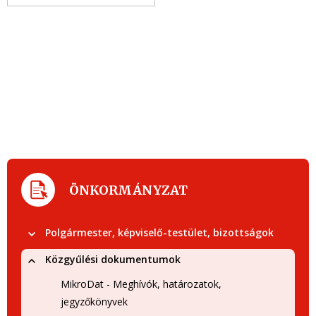
ÖNKORMÁNYZAT
Polgármester, képviselő-testület, bizottságok
Közgyűlési dokumentumok
MikroDat - Meghívók, határozatok,
jegyzőkönyvek