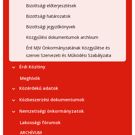
Bizottsági előterjesztések
Bizottsági határozatok
Bizottsági jegyzőkönyvek
Közgyűlési dokumentumok archívum
Érd MJV Önkormányzatának Közgyűlése és
szervei Szervezeti és Működési Szabályzata
Érdi Közlöny
Meghívók
Közérdekű adatok
Közbeszerzési dokumentumok
Nemzetiségi önkormányzatok
Lakossági fórumok
ARCHÍVUM