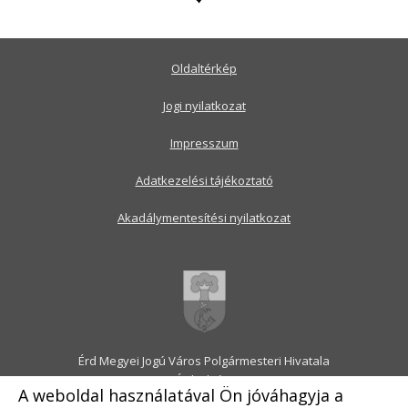
Oldaltérkép
Jogi nyilatkozat
Impresszum
Adatkezelési tájékoztató
Akadálymentesítési nyilatkozat
Érd Megyei Jogú Város Polgármesteri Hivatala
2030 Érd, Alsó utca 1.
A weboldal használatával Ön jóváhagyja a
Levélcím: 2031 Érd, Pf.: 31