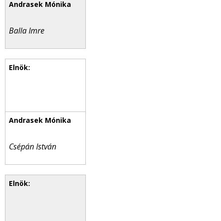
Balla Imre
Csépán István