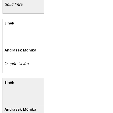
Balla Imre
Csépán István