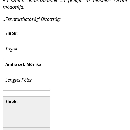
5.) számú határozatának 4.) pontját az alábbiak szerint
módosítja:
,,Fenntarthatósági Bizottság:
Tagok:
Lengyel Péter