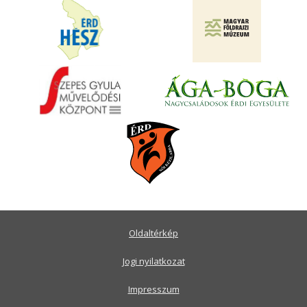
Oldaltérkép
Jogi nyilatkozat
Impresszum