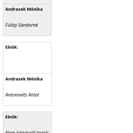
Fülöp Sándorné
Antunovits Antal
Nem képviselő tagok: