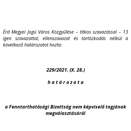
Érd Megyei Jogú Város Közgyűlése – titkos szavazással – 13
igen szavazattal, ellenszavazat és tartózkodás nélkül a
következő határozatot hozta:
229/2021. (X. 28.)
h a t á r o z a t a
a Fenntarthatósági Bizottság nem képviselő tagjának
megválasztásáról