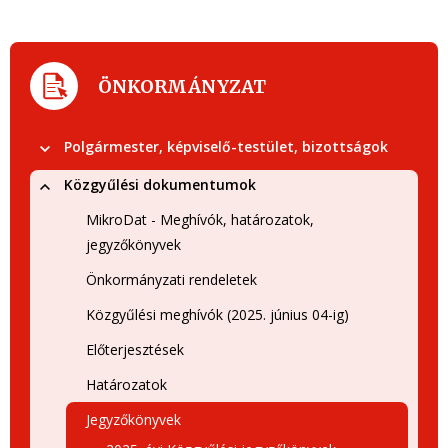
ÖNKORMÁNYZAT
Polgármester, képviselő-testület, bizottságok
Közgyűlési dokumentumok
MikroDat - Meghívók, határozatok,
jegyzőkönyvek
Önkormányzati rendeletek
Közgyűlési meghívók (2025. június 04-ig)
Előterjesztések
Határozatok
Jegyzőkönyvek