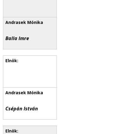
Balla Imre
Csépán István