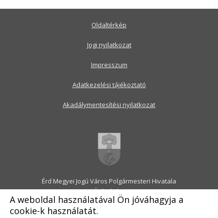
Oldaltérkép
Jogi nyilatkozat
Impresszum
Adatkezelési tájékoztató
Akadálymentesítési nyilatkozat
Érd Megyei Jogú Város Polgármesteri Hivatala
2030 Érd, Alsó utca 1.
A weboldal használatával Ön jóváhagyja a
Levélcím: 2031 Érd, Pf.: 31
cookie-k használatát.
E-mail:
onkormanyzat@erd.hu