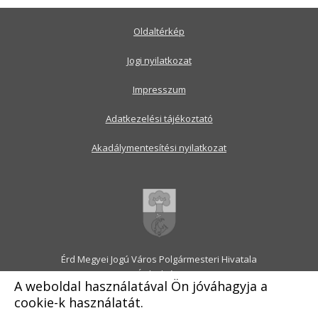
Oldaltérkép
Jogi nyilatkozat
Impresszum
Adatkezelési tájékoztató
Akadálymentesítési nyilatkozat
Érd Megyei Jogú Város Polgármesteri Hivatala
2030 Érd, Alsó utca 1.
A weboldal használatával Ön jóváhagyja a
Levélcím: 2031 Érd, Pf.: 31
cookie-k használatát.
E-mail:
onkormanyzat@erd.hu