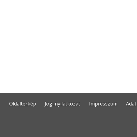
Oldaltérkép
Jogi nyilatkozat
Impresszum
Adat