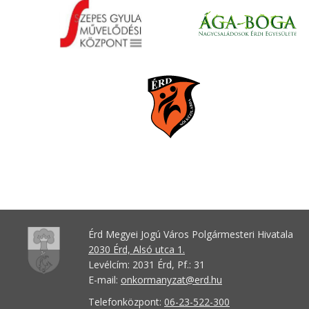
Érd Megyei Jogú Város Polgármesteri Hivatala
2030 Érd, Alsó utca 1.
Levélcím: 2031 Érd, Pf.: 31
E-mail:
onkormanyzat@erd.hu
Telefonközpont:
06-23-522-300