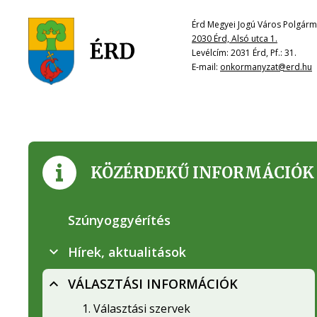
Érd Megyei Jogú Város Polgárme
2030 Érd, Alsó utca 1.
Levélcím: 2031 Érd, Pf.: 31.
E-mail:
onkormanyzat@erd.hu
KÖZÉRDEKŰ INFORMÁCIÓK
Szúnyoggyérítés
Hírek, aktualitások
VÁLASZTÁSI INFORMÁCIÓK
1. Választási szervek