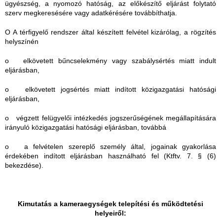
ügyészség, a nyomozó hatóság, az előkészítő eljárást folytató
szerv megkeresésére vagy adatkérésére továbbíthatja.
O A térfigyelő rendszer által készített felvétel kizárólag, a rögzítés
helyszínén
o elkövetett bűncselekmény vagy szabálysértés miatt indult
eljárásban,
o elkövetett jogsértés miatt indított közigazgatási hatósági
eljárásban,
o végzett felügyelői intézkedés jogszerűségének megállapítására
irányuló közigazgatási hatósági eljárásban, továbbá
o a felvételen szereplő személy által, jogainak gyakorlása
érdekében indított eljárásban használható fel (Ktftv. 7. § (6)
bekezdése).
Kimutatás a kameraegységek telepítési és működtetési
helyeiről: