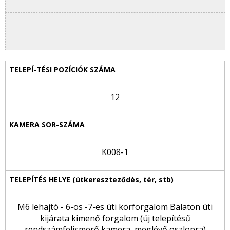
12
K008-1
M6 lehajtó - 6-os -7-es úti körforgalom Balaton úti
kijárata kimenő forgalom (új telepítésű
rendszámfelismerő kamera, meglévő oszlopra)