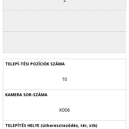
2
10
K006