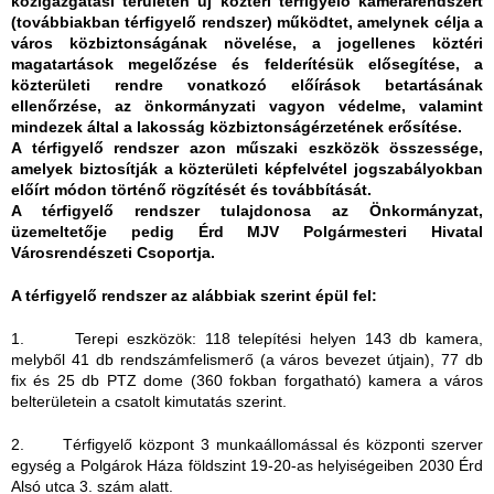
közigazgatási területén
új köztéri térfigyelő kamerarendszert
(továbbiakban térfigyelő rendszer) működtet, amelynek célja
a
város közbiztonságának növelése, a jogellenes köztéri
magatartások megelőzése és felderítésük elősegítése, a
közterületi rendre vonatkozó előírások betartásának
ellenőrzése, az önkormányzati vagyon védelme, valamint
mindezek által a lakosság közbiztonságérzetének erősítése.
A térfigyelő rendszer azon műszaki eszközök összessége,
amelyek biztosítják a közterületi képfelvétel jogszabályokban
előírt módon történő rögzítését és továbbítását.
A térfigyelő rendszer tulajdonosa az Önkormányzat,
üzemeltetője pedig Érd MJV Polgármesteri Hivatal
Városrendészeti Csoportja.
A térfigyelő rendszer az alábbiak szerint épül fel:
1. Terepi eszközök: 118 telepítési helyen 143 db kamera,
melyből 41 db rendszámfelismerő (a város bevezet útjain), 77 db
fix és 25 db PTZ dome (360 fokban forgatható) kamera a város
belterületein a csatolt kimutatás szerint.
2. Térfigyelő központ 3 munkaállomással és központi szerver
egység a Polgárok Háza földszint 19-20-as helyiségeiben 2030 Érd
Alsó utca 3. szám alatt.