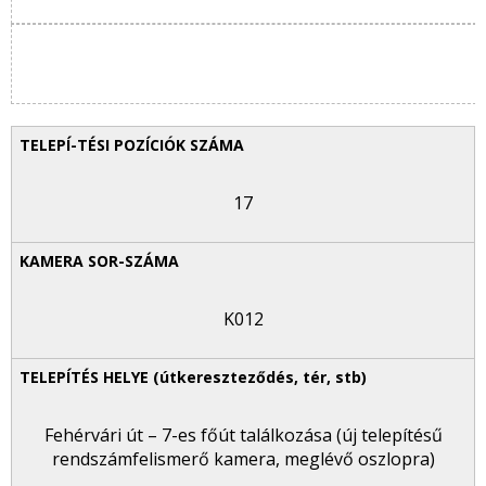
17
K012
Fehérvári út – 7-es főút találkozása (új telepítésű
rendszámfelismerő kamera, meglévő oszlopra)