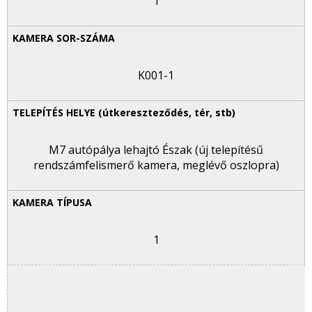
1
K001-1
M7 autópálya lehajtó Észak (új telepítésű
rendszámfelismerő kamera, meglévő oszlopra)
1