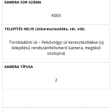
K003
Törökbálinti út – Felsővölgyi út kereszteződése (új
telepítésű rendszámfelismerő kamera, meglévő
oszlopra)
2