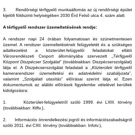
3. Rendőrségi térfigyelő munkaállomás az új rendőrségi épület
kijelölt földszinti helyiségében 2030 Érd Felső utca 4. szám alatt.
A térfigyelő rendszer üzemeltetésének rendje:
A rendszer napi 24 órában folyamatosan és szünetmentesen
üzemel. A rendszer üzemeltetésének felügyeletét és a szükséges
adatkezelést a közterület-felügyelői feladatokat ellátó
Városrendészeti Csoport állományába szervezett „
Térfigyelő
Központ Diszpécser Szolgálat
” (továbbiakban: Diszpécserszolgálat)
látja el. A Diszpécserszolgálat feladatait a „
Közterületi térfigyelő
kamerarendszer üzemeltetési és adatvédelmi szabályzata
”,
valamint „
Szolgálati utasítás
” előírásai szerint látja el. Ezen
dokumentumok az alábbi előírások figyelembe vételével kerültek
kidolgozásra:
1. Közterület-felügyeletről szóló 1999. évi LXIII. törvény
(továbbiakban: Ktftv.),
2. Információs önrendelkezési jogról és információszabadságról
szóló 2011. évi CXII. törvény (továbbiakban: Infotv.),