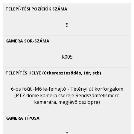
9
K005
6-os főút -M6 le-felhajtó - Tétényi út körforgalom
(PTZ dome kamera cseréje Rendszámfelismerő
kamerára, meglévő oszlopra)