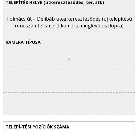
Tolmács út – Délibáb utca kereszteződés (új telepítésű
rendszámfelismerő kamera, meglévő oszlopra)
2