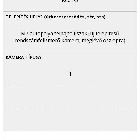
K001-3
M7 autópálya felhajtó Észak (új telepítésű
rendszámfelismerő kamera, meglévő oszlopra)
1