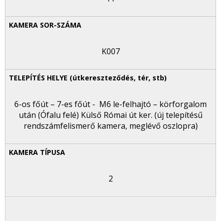
K007
6-os főút – 7-es főút - M6 le-felhajtó – körforgalom
után (Ófalu felé) Külső Római út ker. (új telepítésű
rendszámfelismerő kamera, meglévő oszlopra)
2