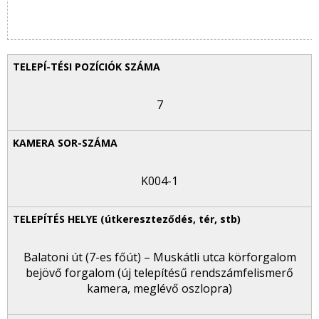
7
K004-1
Balatoni út (7-es főút) – Muskátli utca körforgalom
bejövő forgalom (új telepítésű rendszámfelismerő
kamera, meglévő oszlopra)