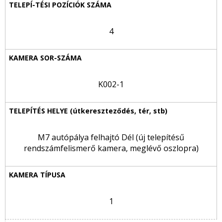
4
K002-1
M7 autópálya felhajtó Dél (új telepítésű
rendszámfelismerő kamera, meglévő oszlopra)
1