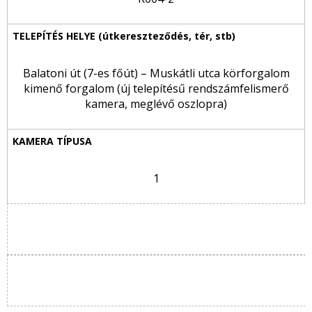
Balatoni út (7-es főút) – Muskátli utca körforgalom
kimenő forgalom (új telepítésű rendszámfelismerő
kamera, meglévő oszlopra)
1