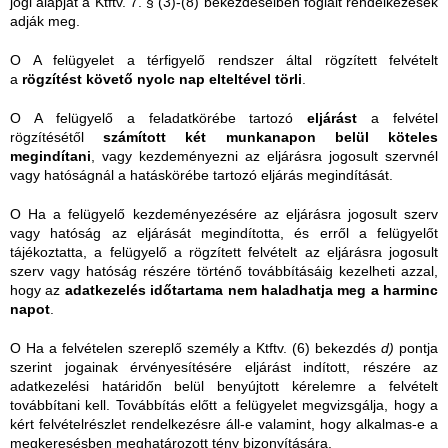
jogi alapját a Ktftv. 7. § (3)-(8) bekezdéseiben foglalt rendelkezések
adják meg.
O A felügyelet a térfigyelő rendszer által rögzített felvételt
a
rögzítést követő nyolc nap
elteltével
törli
.
O A felügyelő a feladatkörébe tartozó
eljárást
a felvétel
rögzítésétől
számított két munkanapon belül köteles
megindítani
, vagy kezdeményezni az eljárásra jogosult szervnél
vagy hatóságnál a hatáskörébe tartozó eljárás megindítását.
O Ha a felügyelő kezdeményezésére az eljárásra jogosult szerv
vagy hatóság az eljárását megindította, és erről a felügyelőt
tájékoztatta, a felügyelő a rögzített felvételt az eljárásra jogosult
szerv vagy hatóság részére történő továbbításáig kezelheti azzal,
hogy az
adatkezelés időtartama nem haladhatja meg a harminc
napot
.
O Ha a felvételen szereplő személy a Ktftv. (6) bekezdés
d)
pontja
szerint jogainak érvényesítésére eljárást indított, részére az
adatkezelési határidőn belül benyújtott kérelemre a felvételt
továbbítani kell. Továbbítás előtt a felügyelet megvizsgálja, hogy a
kért felvételrészlet rendelkezésre áll-e valamint, hogy alkalmas-e a
megkeresésben meghatározott tény bizonyítására.