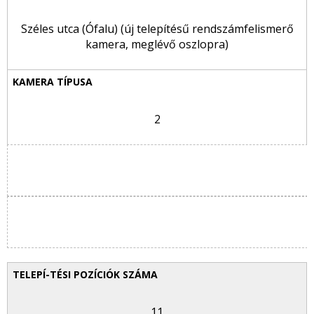
Széles utca (Ófalu) (új telepítésű rendszámfelismerő
kamera, meglévő oszlopra)
2
11