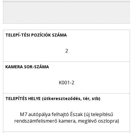
2
K001-2
M7 autópálya felhajtó Észak (új telepítésű
rendszámfelismerő kamera, meglévő oszlopra)