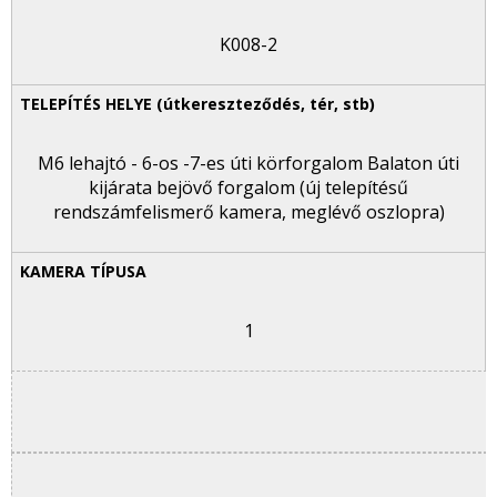
K008-2
M6 lehajtó - 6-os -7-es úti körforgalom Balaton úti
kijárata bejövő forgalom (új telepítésű
rendszámfelismerő kamera, meglévő oszlopra)
1