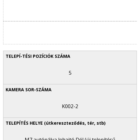
5
K002-2
M7 autópálya lehajtó Dél (új telepítésű