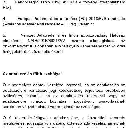
3. Rendőrségről szóló 1994. évi XXXIV. törvény (továbbiakban:
Rtv.),
4. Európai Parlament és a Tanács (EU) 2016/679 rendelete
(Általános adatvédelmi rendelet –GDPR), valamint
5. Nemzeti Adatvédelmi és Információszabadság Hatóság
elnökének NAIH/2015/6921/2/V. számú állásfoglalása az
önkormányzat tulajdonában álló térfigyelő kamerarendszer 24 órás
felügyeletéről és üzemeltetéséről.
Az adatkezelés főbb szabályai:
O A személyes adatok kezelése jogszerű, ha az adatkezelés az
adatkezelőre vonatkozó jogi kötelezettség teljesítése érdekében
szükséges, valamint ha az adatkezelés közérdekű vagy az
adatkezelőre ruházott közhatalmi jogosítvány gyakorlásának
keretében végzett feladat végrehajtásához szükséges.
O A közterület-felügyelet adatkezelése, a közterületi kamerás
megfigyelés, jogszabályon alapuló kötelező adatkezelés, amelynek