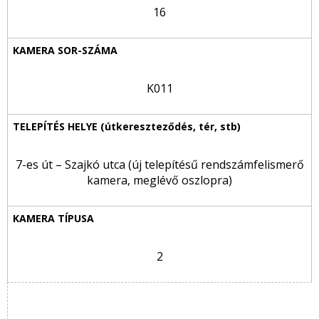
16
K011
7-es út – Szajkó utca (új telepítésű rendszámfelismerő
kamera, meglévő oszlopra)
2