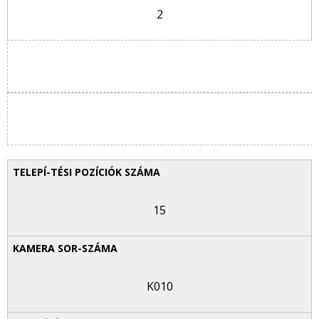
2
15
K010