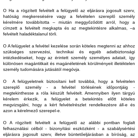
O Ha a rögzített felvételt a felügyelő az eljárásra jogosult szerv,
hatóság megkeresésére vagy a felvételen szereplő személy
kérelmére továbbította – miután meggyőződött arról, hogy a
címzett a felvételt megkapta és az megtekintésre alkalmas, –a
felvételt haladéktalanul törli.
O A felügyelet a felvétel kezelése során köteles megtenni az ahhoz
szükséges szervezési, technikai és egyéb adatbiztonsági
intézkedéseket, hogy az érintett személy személyes adatait, így
különösen magántitkait és magánéletének körülményeit illetéktelen
személy tudomására jutásától megóvja.
O A felügyeletnek biztosítani kell továbbá, hogy a felvételen
szereplő személy - a felvétel törlésének időpontjáig -
megtekinthesse a róla készült felvételt. Amennyiben ilyen tárgyú
kérelem érkezik, a felügyelet a betekintés előtt köteles
megvizsgálni, hogy a kért felvételrészlet rendelkezésre áll-e és
azon a kérelmező szerepel-e.
O A rögzített felvételt a felügyelő az alábbi pontban foglalt
felhasználási célból - bizonyítási eszközként - a szabálysértési
eljárásra jogosult szerv, illetve büntetőeljárásban a bíróság, az