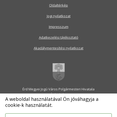
Oldaltérkép
Jogi nyilatkozat
Impresszum
Adatkezelési tájékoztató
Akadálymentesítési nyilatkozat
Érd Megyei Jogú Város Polgármesteri Hivatala
2030 Érd, Alsó utca 1.
A weboldal használatával Ön jóváhagyja a
Levélcím: 2031 Érd, Pf.: 31
cookie-k használatát.
E-mail:
onkormanyzat@erd.hu
Telefonközpont:
06-23-522-300