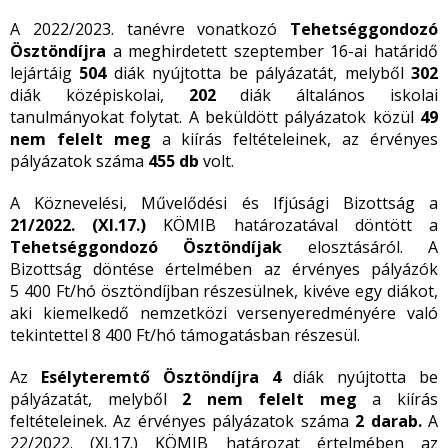
A 2022/2023. tanévre vonatkozó
Tehetséggondozó
Ösztöndíjra
a meghirdetett szeptember 16-ai határidő
lejártáig
504
diák nyújtotta be pályázatát, melyből
302
diák középiskolai,
202
diák általános iskolai
tanulmányokat folytat. A beküldött pályázatok közül
49
nem felelt meg
a kiírás feltételeinek, az érvényes
pályázatok száma
455 db
volt.
A Köznevelési, Művelődési és Ifjúsági Bizottság a
21/2022. (XI.17.)
KÖMIB határozatával döntött a
Tehetséggondozó Ösztöndíjak
elosztásáról. A
Bizottság döntése értelmében az érvényes pályázók
5 400 Ft/hó ösztöndíjban részesülnek, kivéve egy diákot,
aki kiemelkedő nemzetközi versenyeredményére való
tekintettel 8 400 Ft/hó támogatásban részesül.
Az
Esélyteremtő Ösztöndíjra 4
diák nyújtotta be
pályázatát, melyből
2 nem felelt meg
a kiírás
feltételeinek. Az érvényes pályázatok száma
2 darab.
A
22/2022. (XI.17.) KÖMIB határozat értelmében az