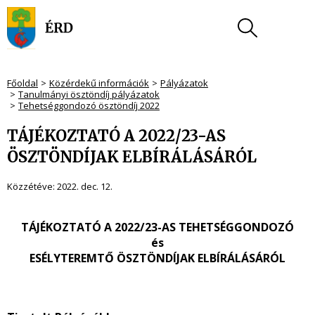
Főoldal
Közérdekű információk
Pályázatok
Tanulmányi ösztöndíj pályázatok
Tehetséggondozó ösztöndíj 2022
TÁJÉKOZTATÓ A 2022/23-AS
ÖSZTÖNDÍJAK ELBÍRÁLÁSÁRÓL
Közzétéve:
2022. dec. 12.
TÁJÉKOZTATÓ A 2022/23-AS TEHETSÉGGONDOZÓ
és
ESÉLYTEREMTŐ ÖSZTÖNDÍJAK ELBÍRÁLÁSÁRÓL