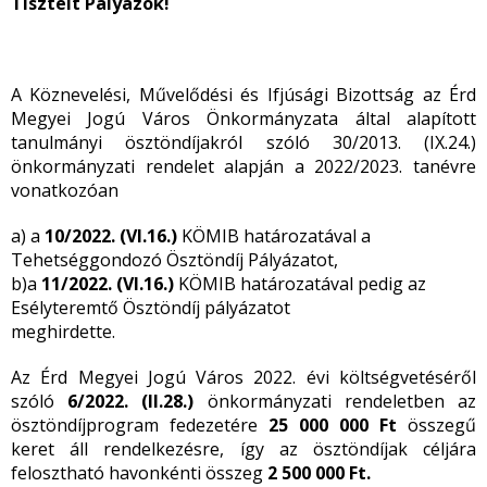
Tisztelt Pályázók!
A Köznevelési, Művelődési és Ifjúsági Bizottság az Érd
Megyei Jogú Város Önkormányzata által alapított
tanulmányi ösztöndíjakról szóló 30/2013. (IX.24.)
önkormányzati rendelet alapján a 2022/2023. tanévre
vonatkozóan
a) a
10/2022. (VI.16.)
KÖMIB határozatával a
Tehetséggondozó Ösztöndíj Pályázatot,
b)a
11/2022. (VI.16.)
KÖMIB határozatával pedig az
Esélyteremtő Ösztöndíj pályázatot
meghirdette.
Az Érd Megyei Jogú Város 2022. évi költségvetéséről
szóló
6/2022. (II.28.)
önkormányzati rendeletben az
ösztöndíjprogram fedezetére
25 000 000 Ft
összegű
keret áll rendelkezésre, így az ösztöndíjak céljára
felosztható havonkénti összeg
2 500 000 Ft.