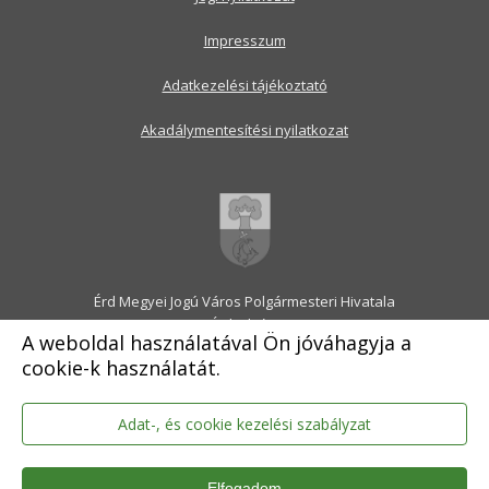
Impresszum
Adatkezelési tájékoztató
Akadálymentesítési nyilatkozat
Érd Megyei Jogú Város Polgármesteri Hivatala
2030 Érd, Alsó utca 1.
A weboldal használatával Ön jóváhagyja a
Levélcím: 2031 Érd, Pf.: 31
cookie-k használatát.
E-mail:
onkormanyzat@erd.hu
Telefonközpont:
06-23-522-300
Ügyfélszolgálat:
06-23-522-301
Adat-, és cookie kezelési szabályzat
Hivatali Kapu: ERDPH
KRID szám: 707189964
Elfogadom