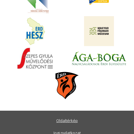
Oldaltérkép
Jogi nyilatkozat