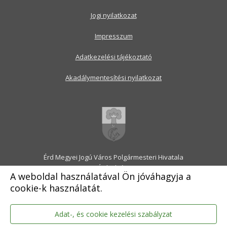
Jogi nyilatkozat
Impresszum
Adatkezelési tájékoztató
Akadálymentesítési nyilatkozat
Érd Megyei Jogú Város Polgármesteri Hivatala
2030 Érd, Alsó utca 1.
A weboldal használatával Ön jóváhagyja a
Levélcím: 2031 Érd, Pf.: 31
cookie-k használatát.
E-mail:
onkormanyzat@erd.hu
Telefonközpont:
06-23-522-300
Ügyfélszolgálat:
06-23-522-301
Adat-, és cookie kezelési szabályzat
Hivatali Kapu: ERDPH