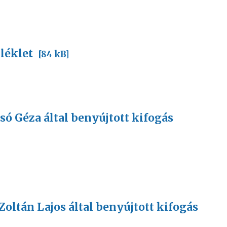
léklet
[84 kB]
dosó Géza által benyújtott kifogás
 Zoltán Lajos által benyújtott kifogás