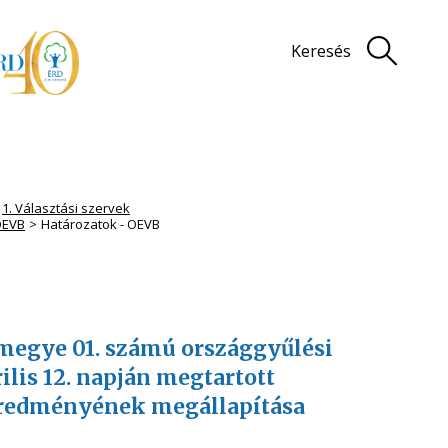
Keresés
1. Választási szervek
 OEVB
Határozatok - OEVB
ármegye 01. számú országgyűlési
ilis 12. napján megtartott
 eredményének megállapítása