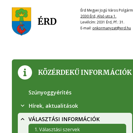
Érd Megyei Jogú Város Polgárme
2030 Érd, Alsó utca 1.
Levélcím: 2031 Érd, Pf.: 31.
E-mail:
onkormanyzat@erd.hu
KÖZÉRDEKŰ INFORMÁCIÓK
Szúnyoggyérítés
Hírek, aktualitások
VÁLASZTÁSI INFORMÁCIÓK
1. Választási szervek