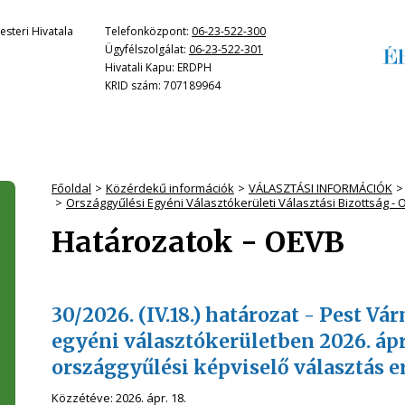
steri Hivatala
Telefonközpont:
06-23-522-300
Ügyfélszolgálat:
06-23-522-301
Hivatali Kapu: ERDPH
KRID szám: 707189964
Főoldal
Közérdekű információk
VÁLASZTÁSI INFORMÁCIÓK
Országgyűlési Egyéni Választókerületi Választási Bizottság -
Határozatok - OEVB
30/2026. (IV.18.) határozat - Pest V
egyéni választókerületben 2026. ápr
országgyűlési képviselő választás
Közzétéve:
2026. ápr. 18.