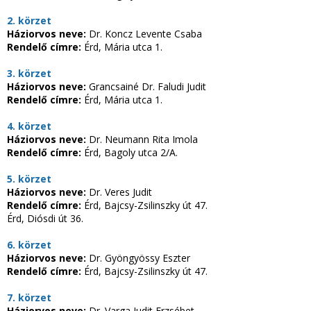
2. körzet
Háziorvos neve:
Dr. Koncz Levente Csaba
Rendelő címre:
Érd, Mária utca 1.
3. körzet
Háziorvos neve:
Grancsainé Dr. Faludi Judit
Rendelő címre:
Érd, Mária utca 1.
4. körzet
Háziorvos neve:
Dr. Neumann Rita Imola
Rendelő címre:
Érd, Bagoly utca 2/A.
5. körzet
Háziorvos neve:
Dr. Veres Judit
Rendelő címre:
Érd, Bajcsy-Zsilinszky út 47.
Érd, Diósdi út 36.
6. körzet
Háziorvos neve:
Dr. Gyöngyössy Eszter
Rendelő címre:
Érd, Bajcsy-Zsilinszky út 47.
7. körzet
Háziorvos neve:
Dr. Varga Judit Erzsébet