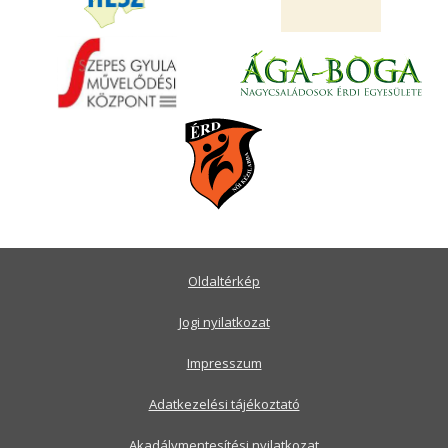
Oldaltérkép
Jogi nyilatkozat
Impresszum
Adatkezelési tájékoztató
Akadálymentesítési nyilatkozat