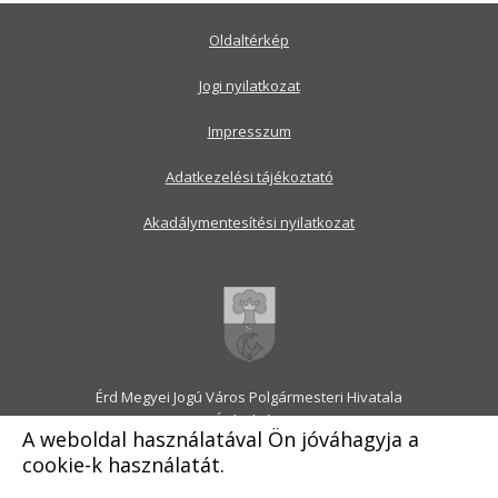
Oldaltérkép
Jogi nyilatkozat
Impresszum
Adatkezelési tájékoztató
Akadálymentesítési nyilatkozat
Érd Megyei Jogú Város Polgármesteri Hivatala
2030 Érd, Alsó utca 1.
A weboldal használatával Ön jóváhagyja a
Levélcím: 2031 Érd, Pf.: 31
cookie-k használatát.
E-mail:
onkormanyzat@erd.hu