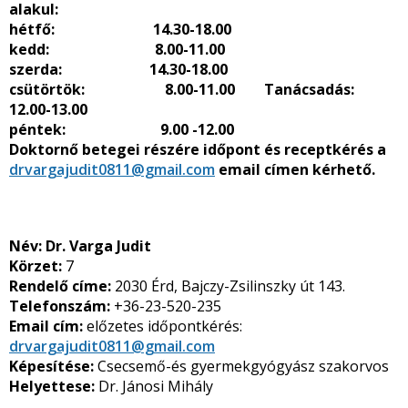
alakul:
hétfő: 14.30-18.00
kedd: 8.00-11.00
szerda: 14.30-18.00
csütörtök: 8.00-11.00 Tanácsadás:
12.00-13.00
péntek: 9.00 -12.00
Doktornő betegei részére időpont és receptkérés a
drvargajudit0811@gmail.com
email címen kérhető.
Név:
Dr. Varga Judit
Körzet:
7
Rendelő címe:
2030 Érd, Bajczy-Zsilinszky út 143.
Telefonszám:
+36-23-520-235
Email cím:
előzetes időpontkérés:
drvargajudit0811@gmail.com
Képesítése:
Csecsemő-és gyermekgyógyász szakorvos
Helyettese:
Dr. Jánosi Mihály