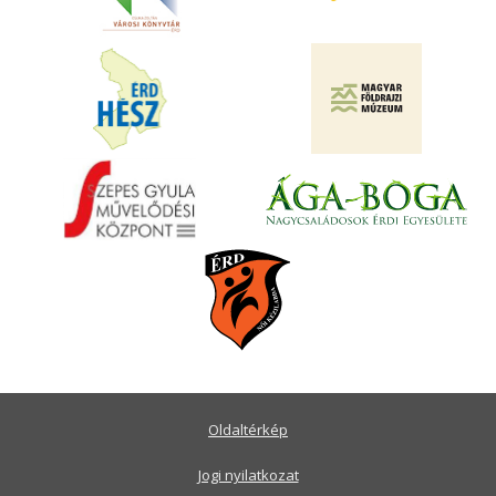
Oldaltérkép
Jogi nyilatkozat