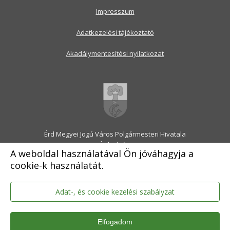
Impresszum
Adatkezelési tájékoztató
Akadálymentesítési nyilatkozat
Érd Megyei Jogú Város Polgármesteri Hivatala
2030 Érd, Alsó utca 1.
A weboldal használatával Ön jóváhagyja a
Levélcím: 2031 Érd, Pf.: 31
cookie-k használatát.
E-mail:
onkormanyzat@erd.hu
Telefonközpont:
06-23-522-300
Ügyfélszolgálat:
06-23-522-301
Adat-, és cookie kezelési szabályzat
Hivatali Kapu: ERDPH
KRID szám: 707189964
Elfogadom