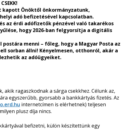
A CSEKK!
st kapott Önöktől önkormányzatunk,
helyi adó befizetésével kapcsolatban.
és az érdi adófizetők pénzével való takarékos
lése, hogy 2026-ban felgyorsítja a digitális
ll postára menni – főleg, hogy a Magyar Posta az
ell sorban állni! Kényelmesen, otthonról, akár a
ndezhetik az adóügyeiket.
, akik ragaszkodnak a sárga csekkhez. Célunk az,
ra egyszerűbb, gyorsabb a bankkártyás fizetés. Az
o.erd.hu
internetcímen is elérhetnek) teljesen
lyen plusz díja nincs.
ártyával befizetni, külön készítettünk egy