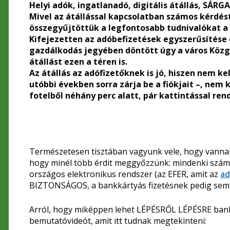
Helyi adók, ingatlanadó, digitális átállás, SÁRG
Mivel az átállással kapcsolatban számos kérdé
összegyűjtöttük a legfontosabb tudnivalókat a 
Kifejezetten az adóbefizetések egyszerűsítése 
gazdálkodás jegyében döntött úgy a város Közgyű
átállást ezen a téren is.
Az átállás az adófizetőknek is jó, hiszen nem ke
utóbbi években sorra zárja be a fiókjait –, nem k
fotelből néhány perc alatt, pár kattintással re
Természetesen tisztában vagyunk vele, hogy vannak
hogy minél több érdit meggyőzzünk: mindenki számá
országos elektronikus rendszer (az EFER, amit az
ad
BIZTONSÁGOS, a bankkártyás fizetésnek pedig semmi
Arról, hogy miképpen lehet LÉPÉSRŐL LÉPÉSRE bankk
bemutatóvideót, amit itt tudnak megtekinteni: