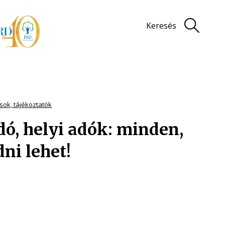
Keresés
sok, tájékoztatók
ó, helyi adók: minden,
dni lehet!