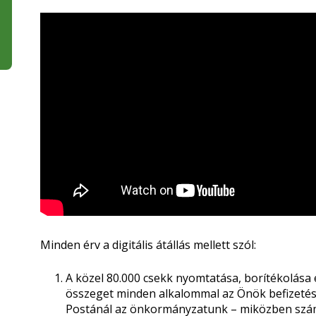
Minden érv a digitális átállás mellett szól:
A közel 80.000 csekk nyomtatása, borítékolása é
összeget minden alkalommal az Önök befizetései
Postánál az önkormányzatunk – miközben számo