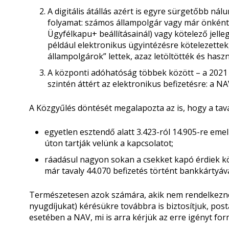
A digitális átállás azért is egyre sürgetőbb nál
folyamat: számos állampolgár vagy már önként (a
Ügyfélkapu+ beállításainál) vagy kötelező jelleg
például elektronikus ügyintézésre kötelezettek, 
állampolgárok” lettek, azaz letöltötték és hasz
A központi adóhatóság többek között – a 2021
szintén áttért az elektronikus befizetésre: a 
A Közgyűlés döntését megalapozta az is, hogy a tava
egyetlen esztendő alatt 3.423-ról 14.905-re eme
úton tartják velünk a kapcsolatot;
ráadásul nagyon sokan a csekket kapó érdiek közü
már tavaly 44.070 befizetés történt bankkártyáva
Természetesen azok számára, akik nem rendelkeznek
nyugdíjukat) kérésükre továbbra is biztosítjuk, p
esetében a NAV, mi is arra kérjük az erre igényt for