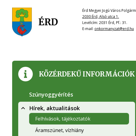
Érd Megyei Jogú Város Polgárme
2030 Érd, Alsó utca 1.
Levélcím: 2031 Érd, Pf.: 31.
E-mail:
onkormanyzat@erd.hu
KÖZÉRDEKŰ INFORMÁCIÓK
Szúnyoggyérítés
Hírek, aktualitások
Felhívások, tájékoztatók
Áramszünet, vízhiány