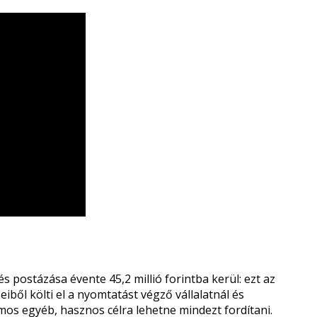
s postázása évente 45,2 millió forintba kerül: ezt az
ből költi el a nyomtatást végző vállalatnál és
s egyéb, hasznos célra lehetne mindezt fordítani.