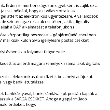
unk, Érden is, mert országosan egyébként is zajlik ez a
zzal, például, hogy ezt választotta ki az
gel áttért az elektronikus ügyintézésre. A vállalkozók
de szintén igaz ez azok esetében, akik „digitális
nálják a DÁP alkalmazást a telefonjukon.)
 óta központilag beszedett – gépjárműadó esetében
NAV már csak külön SMS igénylésre postáz csekket.
lyi évben ez a folyamat felgyorsult:
lkedett azon érdi magánszemélyek száma, akik digitális
l is elektronikus úton fizetik be a helyi adójukat:
l vagy banki átutalással.
 bankkártyával, bankszámlával (pl. postán kapják a
ostázzuk a SÁRGA CSEKKET. Ahogy a gépjárműadó
máló érdieket, hogy: