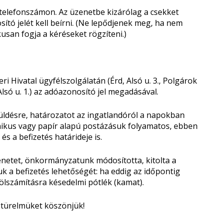
telefonszámon. Az üzenetbe kizárólag a csekket
tó jelét kell beírni. (Ne lepődjenek meg, ha nem
usan fogja a kéréseket rögzíteni.)
Hivatal ügyfélszolgálatán (Érd, Alsó u. 3., Polgárok
Alsó u. 1.) az adóazonosító jel megadásával.
üldésre, határozatot az ingatlandóról a napokban
ikus vagy papír alapú postázásuk folyamatos, ebben
s a befizetés határideje is.
enetet, önkormányzatunk módosította, kitolta a
juk a befizetés lehetőségét: ha eddig az időpontig
fölszámításra késedelmi pótlék (kamat).
türelmüket köszönjük!