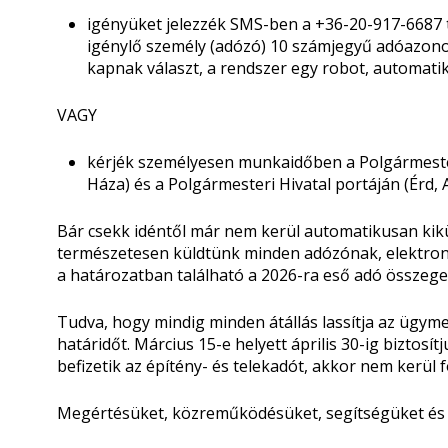
igényüket jelezzék SMS-ben a +36-20-917-6687 
igénylő személy (adózó) 10 számjegyű adóazonosí
kapnak választ, a rendszer egy robot, automatik
VAGY
kérjék személyesen munkaidőben a Polgármesteri 
Háza) és a Polgármesteri Hivatal portáján (Érd, 
Bár csekk idéntől már nem kerül automatikusan kik
természetesen küldtünk minden adózónak, elektron
a határozatban található a 2026-ra eső adó összege é
Tudva, hogy mindig minden átállás lassítja az ügym
határidőt. Március 15-e helyett április 30-ig biztosít
befizetik az építény- és telekadót, akkor nem kerül 
Megértésüket, közreműködésüket, segítségüket és 