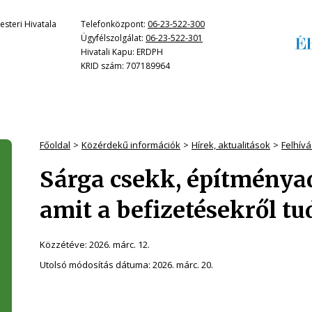
steri Hivatala
Telefonközpont:
06-23-522-300
Ügyfélszolgálat:
06-23-522-301
Hivatali Kapu: ERDPH
KRID szám: 707189964
Főoldal
Közérdekű információk
Hírek, aktualitások
Felhívá
Sárga csekk, építményad
amit a befizetésekről tu
Közzétéve:
2026. márc. 12.
Utolsó módosítás dátuma:
2026. márc. 20.