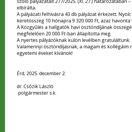
szóló pályázatait 277/2025. (XI. 27.) határozatában –
elbírálta.
A pályázati felhívásra 43 db pályázat érkezett. Nyolc
keretösszeg 10 hónapra 9 320 000 Ft, azaz havonta 
A Közgyűlés a hallgatók havi ösztöndíjának összegét
megfelelően 20 000 Ft-ban állapította meg.
A nyertes pályázóknak külön levélben gratuláltunk.
Valamennyi ösztöndíjasnak, a magam és kollégáim ne
egyetemi éveket kívánok!
Érd, 2025. december 2.
dr. Csőzik László
polgármester s.k.