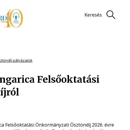
Keresés
ztöndíj pályázatok
ngarica Felsőoktatási
jról
a Felsőoktatási Önkormányzati Ösztöndíj 2026. évre