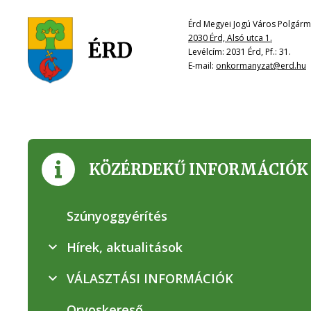
Érd Megyei Jogú Város Polgárme
2030 Érd, Alsó utca 1.
Levélcím: 2031 Érd, Pf.: 31.
E-mail:
onkormanyzat@erd.hu
KÖZÉRDEKŰ INFORMÁCIÓK
Szúnyoggyérítés
Hírek, aktualitások
VÁLASZTÁSI INFORMÁCIÓK
Orvoskereső