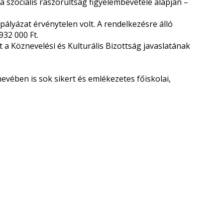
 a szociális rászorultság figyelembevétele alapján –
 pályázat érvénytelen volt. A rendelkezésre álló
932 000 Ft.
 a Köznevelési és Kulturális Bizottság javaslatának
vében is sok sikert és emlékezetes főiskolai,