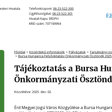
steri Hivatala
Telefonközpont:
06-23-522-300
Ügyfélszolgálat:
06-23-522-301
Hivatali Kapu: ERDPH
KRID szám: 707189964
Főoldal
Közérdekű információk
Pályázatok
Tanulmányi ös
Bursa Hungarica Felsőoktatási Önkormányzati Ösztöndíj 2025
Tájékoztatás a Bursa Hu
Önkormányzati Ösztöndí
Közzétéve:
2025. dec. 02.
Érd Megyei Jogú Város Közgyűlése a Bursa Hungaric