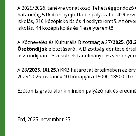
A 2025/2026. tanévre vonatkozó Tehetséggondozó Ö
határidőig 516 diák nyújtotta be pályázatát. 429 érv
iskolás, 216 középiskolás és 4 esélyteremtő. Az érv
iskolás, 44 középiskolás és 1 esélyteremtő.
A Köznevelés és Kulturális Bizottság a 27
/2025. (XI.2
Ösztöndíjak
elosztásáról. A Bizottság döntése ért
ösztöndíjban részesülnek tanulmányi- és versenyer
A 28
/2025. (XI.25.)
KKB határozat értelmében az ér
2025/2026-ös tanév 10 hónapjára 15000-18500 Ft/hó
Ezúton is gratulálunk minden pályázónak és eredmé
Érd, 2025. november 27.