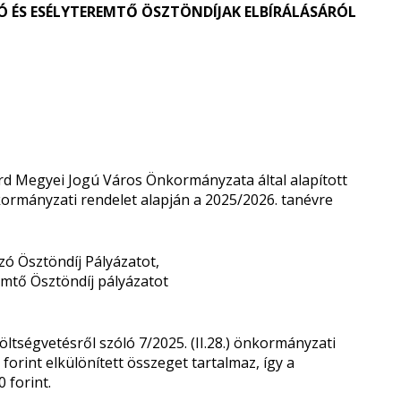
 ÉS ESÉLYTEREMTŐ ÖSZTÖNDÍJAK ELBÍRÁLÁSÁRÓL
Érd Megyei Jogú Város Önkormányzata által alapított
nkormányzati rendelet alapján a 2025/2026. tanévre
zó Ösztöndíj Pályázatot,
remtő Ösztöndíj pályázatot
tségvetésről szóló 7/2025. (II.28.) önkormányzati
orint elkülönített összeget tartalmaz, így a
 forint.