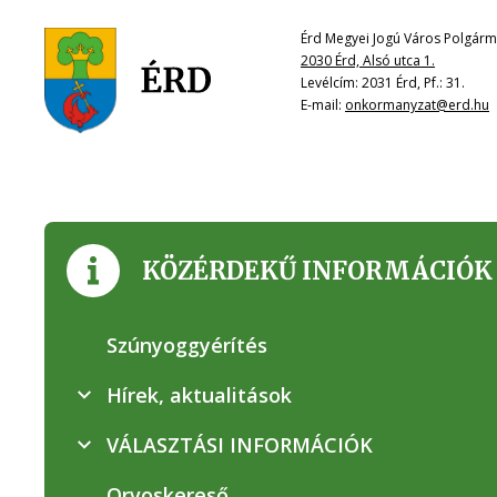
Érd Megyei Jogú Város Polgárme
2030 Érd, Alsó utca 1.
Levélcím: 2031 Érd, Pf.: 31.
E-mail:
onkormanyzat@erd.hu
KÖZÉRDEKŰ INFORMÁCIÓK
Szúnyoggyérítés
Hírek, aktualitások
VÁLASZTÁSI INFORMÁCIÓK
Orvoskereső