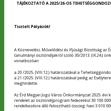
TÁJÉKOZTATÓ A 2025/26-OS TEHETSÉGGONDOZÓ
Tisztelt Pályázók!
A Köznevelési, Művelődési és Ifjúsági Bizottság az 
tanulmányi ösztöndíjakról szóló 30/2013. (IX.24.) ö
vonatkozóan
a 20 /2025. (VIII.12.) határozatával a Tehetséggondo
a 21 /2025. (VIII.12.) határozatával pedig az Esélyte
meghirdette.
Az Érd Megyei Jogú Város Önkormányzat 2025. évi köl
rendelet az ösztöndíjprogram fedezetéül 30 100 000 f
rendelkezésre álló felosztható összeg: havi 3 010 000