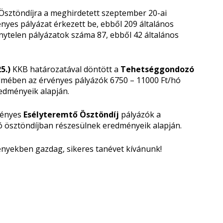
sztöndíjra a meghirdetett szeptember 20-ai
ényes pályázat érkezett be, ebből 209 általános
énytelen pályázatok száma 87, ebből 42 általános
5.)
KKB határozatával döntött a
Tehetséggondozó
elmében az érvényes pályázók 6750 – 11000 Ft/hó
edményeik alapján.
vényes
Esélyteremtő Ösztöndíj
pályázók a
 ösztöndíjban részesülnek eredményeik alapján.
nyekben gazdag, sikeres tanévet kívánunk!