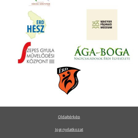
Oldaltérkép
Jogi nyilatkozat