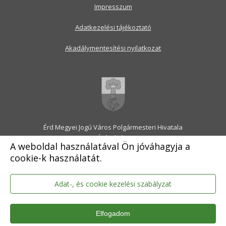
Impresszum
Adatkezelési tájékoztató
Akadálymentesítési nyilatkozat
Érd Megyei Jogú Város Polgármesteri Hivatala
2030 Érd, Alsó utca 1.
A weboldal használatával Ön jóváhagyja a
Levélcím: 2031 Érd, Pf.: 31
cookie-k használatát.
E-mail:
onkormanyzat@erd.hu
Telefonközpont:
06-23-522-300
Ügyfélszolgálat:
06-23-522-301
Adat-, és cookie kezelési szabályzat
Hivatali Kapu: ERDPH
KRID szám: 707189964
Elfogadom