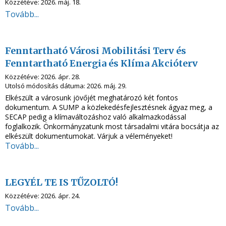
Közzétéve:
2026. máj. 18.
Tovább...
Fenntartható Városi Mobilitási Terv és
Fenntartható Energia és Klíma Akcióterv
Közzétéve:
2026. ápr. 28.
Utolsó módosítás dátuma:
2026. máj. 29.
Elkészült a városunk jövőjét meghatározó két fontos
dokumentum. A SUMP a közlekedésfejlesztésnek ágyaz meg, a
SECAP pedig
a klímaváltozáshoz való alkalmazkodással
foglalkozik. Önkormányzatunk most társadalmi vitára bocsátja az
elkészült dokumentumokat. Várjuk a véleményeket!
Tovább...
LEGYÉL TE IS TŰZOLTÓ!
Közzétéve:
2026. ápr. 24.
Tovább...