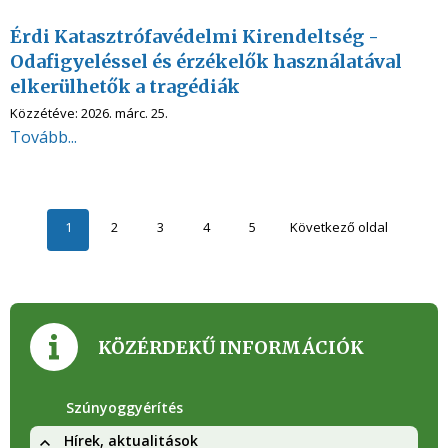
Érdi Katasztrófavédelmi Kirendeltség -
Odafigyeléssel és érzékelők használatával
elkerülhetők a tragédiák
Közzétéve:
2026. márc. 25.
Tovább...
1
2
3
4
5
Következő oldal
KÖZÉRDEKŰ INFORMÁCIÓK
Szúnyoggyérítés
Hírek, aktualitások