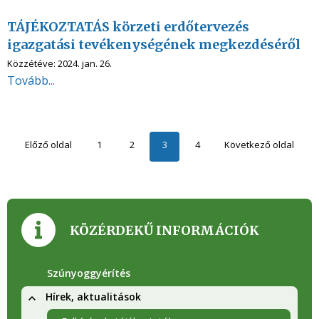
TÁJÉKOZTATÁS körzeti erdőtervezés
igazgatási tevékenységének megkezdéséről
Közzétéve:
2024. jan. 26.
Tovább...
Előző oldal
1
2
3
4
Következő oldal
KÖZÉRDEKŰ INFORMÁCIÓK
Szúnyoggyérítés
Hírek, aktualitások