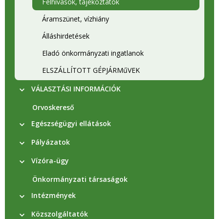
Felhívások, tájékoztatók
Áramszünet, vízhiány
Álláshirdetések
Eladó önkormányzati ingatlanok
ELSZÁLLÍTOTT GÉPJÁRMűVEK
VÁLASZTÁSI INFORMÁCIÓK
Orvoskereső
Egészségügyi ellátások
Pályázatok
Vízóra-ügy
Önkormányzati társaságok
Intézmények
Közszolgáltatók