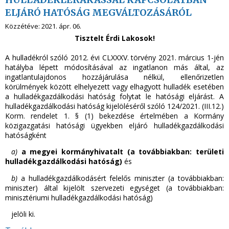
ELJÁRÓ HATÓSÁG MEGVÁLTOZÁSÁRÓL
Közzétéve:
2021. ápr. 06.
Tisztelt Érdi Lakosok!
A hulladékról szóló 2012. évi CLXXXV. törvény 2021. március 1-jén
hatályba lépett módosításával az
ingatlanon más által, az
ingatlantulajdonos hozzájárulása nélkül, ellenőrizetlen
körülmények között elhelyezett vagy elhagyott hulladék esetében
a hulladékgazdálkodási hatóság folytat le hatósági eljárást. A
hulladékgazdálkodási hatóság kijelöléséről szóló 124/2021. (III.12.)
Korm. rendelet 1. § (1) bekezdése értelmében a Kormány
közigazgatási hatósági ügyekben eljáró hulladékgazdálkodási
hatóságként
a)
a megyei kormányhivatalt (a továbbiakban: területi
hulladékgazdálkodási hatóság)
és
b)
a hulladékgazdálkodásért felelős miniszter (a továbbiakban:
miniszter) által kijelölt szervezeti egységet (a továbbiakban:
minisztériumi hulladékgazdálkodási hatóság)
jelöli ki.