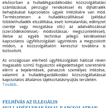
elsősorban a hulladékgazdálkodási közszolgáltatási
számlázással, pénzügyi rendezéssel és díjhátralék
behajtásával kapcsolatos ügyek intézésére van mód.
Természetesen a hulladékszállítással (például
többlethulladék elszállítása, eseti lomtalanítás, edényzet
cseréje vagy mozgatása stb.) az adatváltozással
(szerződéskötéssel,- módosítással,- megszüntetéssel),
illetve az egyéb technikai jellegű kérdésekkel
kapcsolatos ügyfélszolgálati ügyintézés a megszokott
módon, a közszolgáltatón keresztül továbbra is
biztosított.
Az országosan elérhető ügyfélszolgálati hálózat révén
magasabb szintű fogyasztói elégedettséget szeretnénk
elérni a bejelentések, panaszok személyes intézése,
valamint a hulladékgazdálkodási közszolgáltatással
kapcsolatos általános tájékoztatásnyújtás területén.
Tovább...
FELHÍVÁS AZ ILLEGÁLIS
HULLADÉKLERAKÁSSAL KAPCSOLATBAN