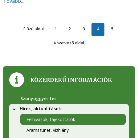
Tovább...
Előző oldal
1
2
3
4
5
Következő oldal
KÖZÉRDEKŰ INFORMÁCIÓK
Szúnyoggyérítés
Hírek, aktualitások
Felhívások, tájékoztatók
Áramszünet, vízhiány