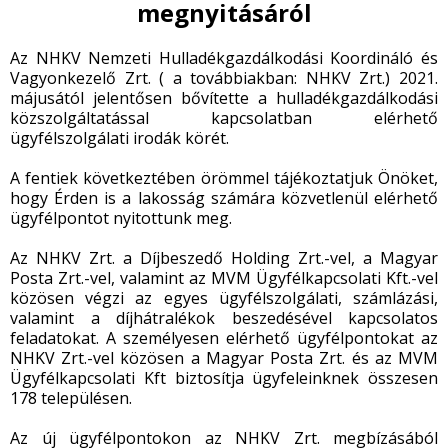
megnyitásáról
Az NHKV Nemzeti Hulladékgazdálkodási Koordináló és
Vagyonkezelő Zrt. ( a továbbiakban: NHKV Zrt.) 2021.
májusától jelentősen bővítette a hulladékgazdálkodási
közszolgáltatással kapcsolatban elérhető
ügyfélszolgálati irodák körét.
A fentiek következtében örömmel tájékoztatjuk Önöket,
hogy Érden is a lakosság számára közvetlenül elérhető
ügyfélpontot nyitottunk meg.
Az NHKV Zrt. a Díjbeszedő Holding Zrt.-vel, a Magyar
Posta Zrt.-vel, valamint az MVM Ügyfélkapcsolati Kft.-vel
közösen végzi az egyes ügyfélszolgálati, számlázási,
valamint a díjhátralékok beszedésével kapcsolatos
feladatokat. A személyesen elérhető ügyfélpontokat az
NHKV Zrt.-vel közösen a Magyar Posta Zrt. és az MVM
Ügyfélkapcsolati Kft biztosítja ügyfeleinknek összesen
178 településen.
Az új ügyfélpontokon az NHKV Zrt. megbízásából