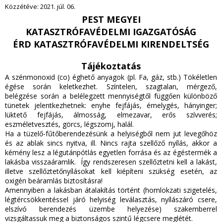
Közzétéve:
2021. júl. 06.
PEST MEGYEI
KATASZTRÓFAVÉDELMI IGAZGATÓSÁG
ÉRD KATASZTRÓFAVÉDELMI KIRENDELTSÉG
Tájékoztatás
A szénmonoxid (co) éghető anyagok (pl. Fa, gáz, stb.) Tökéletlen
égése során keletkezhet. Színtelen, szagtalan, mérgező,
belégzése során a belélegzett mennyiségtől függően különböző
tünetek jelentkezhetnek: enyhe fejfájás, émelygés, hányinger;
lüktető fejfájás, álmosság, elmezavar, erős szívverés;
eszméletvesztés, görcs, légszomj, halál.
Ha a tüzelő-fűtőberendezésünk a helyiségből nem jut levegőhöz
és az ablak sincs nyitva, ill. Nincs rajta szellőző nyílás, akkor a
kémény lesz a légutánpótlás egyetlen forrása és az égéstermék a
lakásba visszaáramlik. Így rendszeresen szellőztetni kell a lakást,
illetve szellőztetőnyílásokat kell kiépíteni szükség esetén, az
oxigén beáramlás biztosításra!
Amennyiben a lakásban átalakítás történt (homlokzati szigetelés,
légtércsökkentéssel járó helyiség leválasztás, nyílászáró csere,
elszívó berendezés üzembe helyezése) szakemberrel
vizsgáltassuk meg a biztonságos szintű légcsere meglétét.