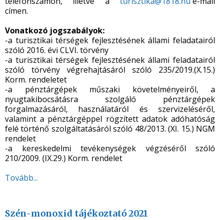
telefonszámon, illetve a
turisztika@1818.hu
e-mail
címen.
Vonatkozó jogszabályok:
-a turisztikai térségek fejlesztésének állami feladatairól
szóló 2016. évi CLVI. törvény
-a turisztikai térségek fejlesztésének állami feladatairól
szóló törvény végrehajtásáról szóló 235/2019.(X.15.)
Korm. rendeletet
-a pénztárgépek műszaki követelményeiről, a
nyugtakibocsátásra szolgáló pénztárgépek
forgalmazásáról, használatáról és szervizeléséről,
valamint a pénztárgéppel rögzített adatok adóhatóság
felé történő szolgáltatásáról szóló 48/2013. (XI. 15.) NGM
rendelet
-a kereskedelmi tevékenységek végzéséről szóló
210/2009. (IX.29.) Korm. rendelet
Tovább...
Szén-monoxid tájékoztató 2021