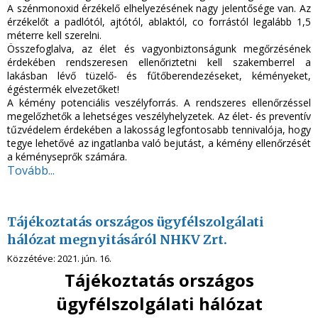
A szénmonoxid érzékelő elhelyezésének nagy jelentősége van. Az
érzékelőt a padlótól, ajtótól, ablaktól, co forrástól legalább 1,5
méterre kell szerelni.
Összefoglalva, az élet és vagyonbiztonságunk megőrzésének
érdekében rendszeresen ellenőriztetni kell szakemberrel a
lakásban lévő tüzelő- és fűtőberendezéseket, kéményeket,
égéstermék elvezetőket!
A kémény potenciális veszélyforrás. A rendszeres ellenőrzéssel
megelőzhetők a lehetséges veszélyhelyzetek. Az élet- és preventív
tűzvédelem érdekében a lakosság legfontosabb tennivalója, hogy
tegye lehetővé az ingatlanba való bejutást, a kémény ellenőrzését
a kéményseprők számára.
Tovább...
Tájékoztatás országos ügyfélszolgálati
hálózat megnyitásáról NHKV Zrt.
Közzétéve:
2021. jún. 16.
Tájékoztatás országos
ügyfélszolgálati hálózat