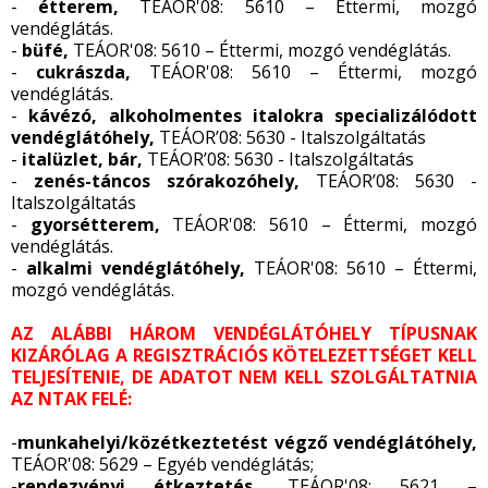
-
étterem,
TEÁOR'08: 5610 – Éttermi, mozgó
vendéglátás.
-
büfé,
TEÁOR'08: 5610 – Éttermi, mozgó vendéglátás.
-
cukrászda,
TEÁOR'08: 5610 – Éttermi, mozgó
vendéglátás.
-
kávézó, alkoholmentes italokra specializálódott
vendéglátóhely,
TEÁOR’08: 5630 - Italszolgáltatás
-
italüzlet, bár,
TEÁOR’08: 5630 - Italszolgáltatás
-
zenés-táncos szórakozóhely,
TEÁOR’08: 5630 -
Italszolgáltatás
-
gyorsétterem,
TEÁOR'08: 5610 – Éttermi, mozgó
vendéglátás.
-
alkalmi vendéglátóhely,
TEÁOR'08: 5610 – Éttermi,
mozgó vendéglátás.
AZ ALÁBBI HÁROM VENDÉGLÁTÓHELY TÍPUSNAK
KIZÁRÓLAG A REGISZTRÁCIÓS KÖTELEZETTSÉGET KELL
TELJESÍTENIE, DE ADATOT NEM KELL SZOLGÁLTATNIA
AZ NTAK FELÉ:
-
munkahelyi/közétkeztetést végző vendéglátóhely,
TEÁOR'08: 5629 – Egyéb vendéglátás;
-
rendezvényi étkeztetés,
TEÁOR'08: 5621 –