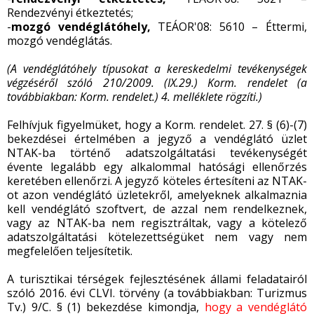
Rendezvényi étkeztetés;
-
mozgó vendéglátóhely,
TEÁOR'08: 5610 – Éttermi,
mozgó vendéglátás.
(A vendéglátóhely típusokat a kereskedelmi tevékenységek
végzéséről szóló 210/2009. (IX.29.) Korm. rendelet (a
továbbiakban: Korm. rendelet.) 4. melléklete rögzíti.)
Felhívjuk figyelmüket, hogy a Korm. rendelet. 27. § (6)-(7)
bekezdései értelmében a jegyző a vendéglátó üzlet
NTAK-ba történő adatszolgáltatási tevékenységét
évente legalább egy alkalommal hatósági ellenőrzés
keretében ellenőrzi. A jegyző köteles értesíteni az NTAK-
ot azon vendéglátó üzletekről, amelyeknek alkalmaznia
kell vendéglátó szoftvert, de azzal nem rendelkeznek,
vagy az NTAK-ba nem regisztráltak, vagy a kötelező
adatszolgáltatási kötelezettségüket nem vagy nem
megfelelően teljesítetik.
A turisztikai térségek fejlesztésének állami feladatairól
szóló 2016. évi CLVI. törvény (a továbbiakban: Turizmus
Tv.) 9/C. § (1) bekezdése kimondja,
hogy a vendéglátó