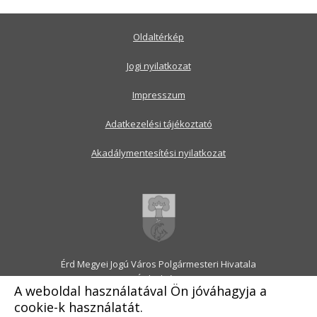
Oldaltérkép
Jogi nyilatkozat
Impresszum
Adatkezelési tájékoztató
Akadálymentesítési nyilatkozat
Érd Megyei Jogú Város Polgármesteri Hivatala
2030 Érd, Alsó utca 1.
A weboldal használatával Ön jóváhagyja a
Levélcím: 2031 Érd, Pf.: 31
cookie-k használatát.
E-mail:
onkormanyzat@erd.hu