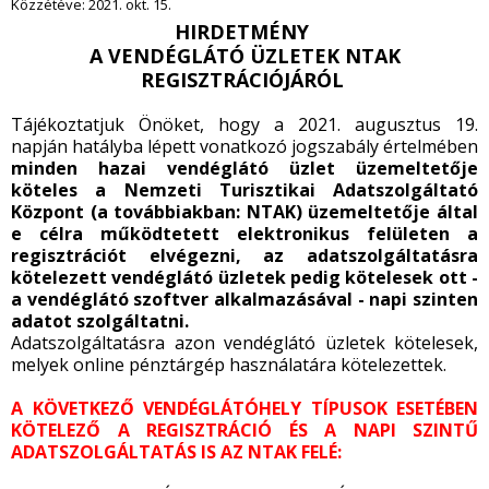
Közzétéve:
2021. okt. 15.
HIRDETMÉNY
A VENDÉGLÁTÓ ÜZLETEK NTAK
REGISZTRÁCIÓJÁRÓL
Tájékoztatjuk Önöket, hogy a 2021. augusztus 19.
napján hatályba lépett vonatkozó jogszabály értelmében
minden hazai vendéglátó üzlet üzemeltetője
köteles a Nemzeti Turisztikai Adatszolgáltató
Központ (a továbbiakban: NTAK) üzemeltetője által
e célra működtetett elektronikus felületen a
regisztrációt elvégezni, az adatszolgáltatásra
kötelezett vendéglátó üzletek pedig kötelesek ott -
a vendéglátó szoftver alkalmazásával - napi szinten
adatot szolgáltatni.
Adatszolgáltatásra azon vendéglátó üzletek kötelesek,
melyek online pénztárgép használatára kötelezettek.
A KÖVETKEZŐ VENDÉGLÁTÓHELY TÍPUSOK ESETÉBEN
KÖTELEZŐ A REGISZTRÁCIÓ ÉS A NAPI SZINTŰ
ADATSZOLGÁLTATÁS IS AZ NTAK FELÉ: