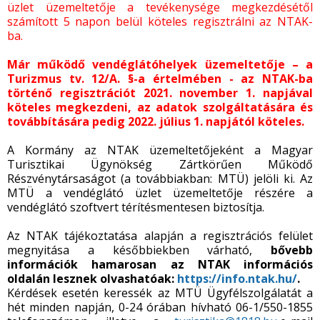
üzlet üzemeltetője a tevékenysége megkezdésétől
számított 5 napon belül köteles regisztrálni az NTAK-
ba.
Már működő vendéglátóhelyek üzemeltetője – a
Turizmus tv. 12/A. §-a értelmében - az NTAK-ba
történő regisztrációt 2021. november 1. napjával
köteles megkezdeni, az adatok szolgáltatására és
továbbítására pedig 2022. július 1. napjától köteles.
A Kormány az NTAK üzemeltetőjeként a Magyar
Turisztikai Ügynökség Zártkörűen Működő
Részvénytársaságot (a továbbiakban: MTÜ) jelöli ki. Az
MTÜ a vendéglátó üzlet üzemeltetője részére a
vendéglátó szoftvert térítésmentesen biztosítja.
Az NTAK tájékoztatása alapján a regisztrációs felület
megnyitása a későbbiekben várható,
bővebb
információk hamarosan az NTAK információs
oldalán lesznek olvashatóak:
https://info.ntak.hu/
.
Kérdések esetén keressék az MTÜ Ügyfélszolgálatát a
hét minden napján, 0-24 órában hívható 06-1/550-1855