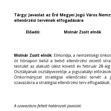
Tárgy: Javaslat az Érd Megyei Jogú Város Nemz
ellenőrzési tervének elfogadására
Előadó: Molnár Zsolt elnök
Molnár Zsolt elnök
: Elmondja, a nemzetiségi önko
öt hónapon belül a belső ellenőrzési vezető strat
testület az alakuló ülést követő év február 28-áig
Osztályának osztályvezetője a jogszabályi előírás
Önkormányzat stratégiai ellenőrzési tervét a j
szavazásra a stratégiai ellenőrzési terv elfogadását.
A szavazásra feltett határozati javaslat: