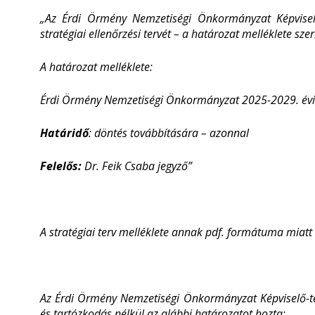
„Az Érdi Örmény Nemzetiségi Önkormányzat Képvisel
stratégiai ellenőrzési tervét – a határozat melléklete szer
A határozat melléklete:
Érdi Örmény Nemzetiségi Önkormányzat 2025-2029. évi s
Határidő
: döntés továbbítására – azonnal
Felelős:
Dr. Feik Csaba jegyző”
A stratégiai terv melléklete annak pdf. formátuma miatt
Az Érdi Örmény Nemzetiségi Önkormányzat Képviselő-tes
és tartózkodás nélkül az alábbi határozatot hozta: