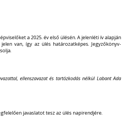
pviselőket a 2025. év első ülésén. A jelenléti ív alapján
 jelen van, így az ülés határozatképes. Jegyzőkönyv-
solja.
azattal, ellenszavazat és tartózkodás nélkül Labant Ada
elelően javaslatot tesz az ülés napirendjére.