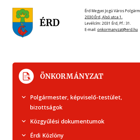
Érd Megyei Jogú Város Polgárme
2030 Érd, Alsó utca 1.
Levélcím: 2031 Érd, Pf.: 31.
E-mail:
onkormanyzat@erd.hu
ÖNKORMÁNYZAT
Polgármester, képviselő-testület,
bizottságok
Közgyűlési dokumentumok
Érdi Közlöny