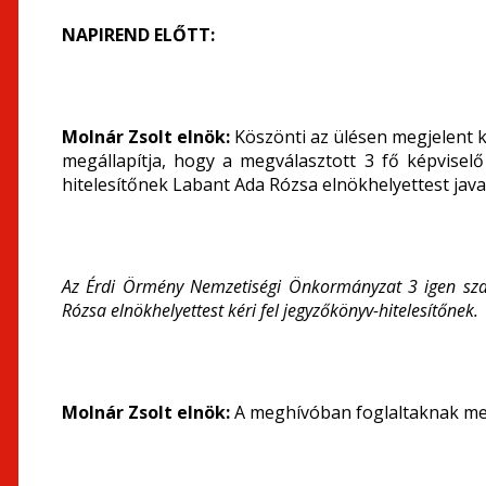
NAPIREND ELŐTT:
Molnár Zsolt elnök:
Köszönti az ülésen megjelent ké
megállapítja, hogy a megválasztott 3 fő képviselő
hitelesítőnek Labant Ada Rózsa elnökhelyettest java
Az Érdi Örmény Nemzetiségi Önkormányzat 3 igen szav
Rózsa elnökhelyettest kéri fel jegyzőkönyv-hitelesítőnek.
Molnár Zsolt elnök:
A meghívóban foglaltaknak megf