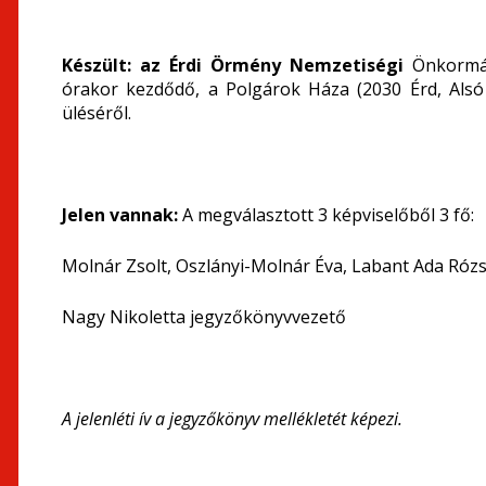
Készült: az Érdi Örmény Nemzetiségi
Önkormán
órakor kezdődő, a Polgárok Háza (2030 Érd, Alsó 
üléséről.
Jelen vannak:
A megválasztott 3 képviselőből 3 fő:
Molnár Zsolt, Oszlányi-Molnár Éva, Labant Ada Róz
Nagy Nikoletta jegyzőkönyvvezető
A jelenléti ív a jegyzőkönyv mellékletét képezi.