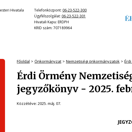
steri Hivatala
Telefonközpont:
06-23-522-300
Ügyfélszolgálat:
06-23-522-301
Hivatali Kapu: ERDPH
KRID szám: 707189964
Főoldal
Önkormányzat
Nemzetiségi önkormányzatok
Érd
Érdi Örmény Nemzetisé
jegyzőkönyv - 2025. feb
Közzétéve:
2025. máj. 07.
JEGY