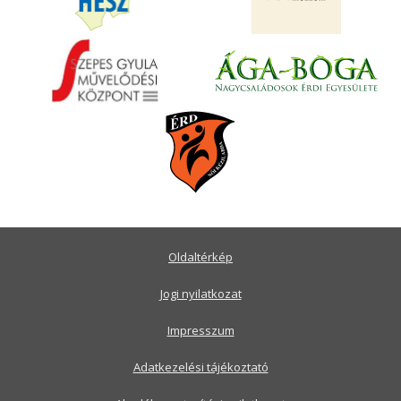
Oldaltérkép
Jogi nyilatkozat
Impresszum
Adatkezelési tájékoztató