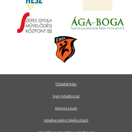
Oldaltérkép
Jogi nyilatkozat
Impresszum
Adatkezelési tájékoztató