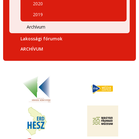
2020
2019
Archívum
Lakossági fórumok
ARCHÍVUM