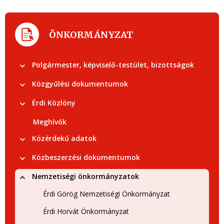
ÖNKORMÁNYZAT
Polgármester, képviselő-testület, bizottságok
Közgyűlési dokumentumok
Érdi Közlöny
Meghívók
Közérdekű adatok
Közbeszerzési dokumentumok
Nemzetiségi önkormányzatok
Érdi Görög Nemzetiségi Önkormányzat
Érdi Horvát Önkormányzat