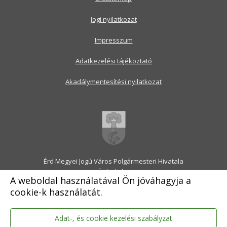
Jogi nyilatkozat
Impresszum
Adatkezelési tájékoztató
Akadálymentesítési nyilatkozat
Érd Megyei Jogú Város Polgármesteri Hivatala
2030 Érd, Alsó utca 1.
A weboldal használatával Ön jóváhagyja a
Levélcím: 2031 Érd, Pf.: 31
cookie-k használatát.
E-mail:
onkormanyzat@erd.hu
Telefonközpont:
06-23-522-300
Ügyfélszolgálat:
06-23-522-301
Adat-, és cookie kezelési szabályzat