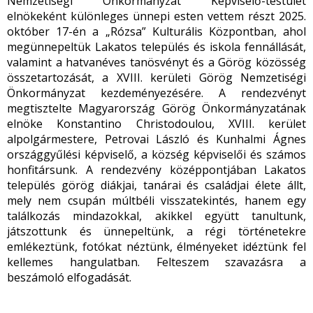
Nemzetiségi Önkormányzat Képviselő-testület
elnökeként különleges ünnepi esten vettem részt 2025.
október 17-én a „Rózsa” Kulturális Központban, ahol
megünnepeltük Lakatos település és iskola fennállását,
valamint a hatvanéves tanösvényt és a Görög közösség
összetartozását, a XVIII. kerületi
Görög Nemzetiségi
Önkormányzat kezdeményezésére.
A rendezvényt
megtisztelte Magyarország Görög Önkormányzatának
elnöke Konstantino Christodoulou, XVIII. kerület
alpolgármestere, Petrovai László és Kunhalmi Ágnes
országgyűlési képviselő, a község képviselői és számos
honfitársunk.
A rendezvény középpontjában Lakatos
település görög diákjai, tanárai és családjai élete állt,
mely nem csupán múltbéli visszatekintés, hanem egy
találkozás mindazokkal, akikkel együtt tanultunk,
játszottunk és ünnepeltünk, a régi történetekre
emlékeztünk, fotókat néztünk, élményeket idéztünk fel
kellemes hangulatban. Felteszem szavazásra a
beszámoló elfogadását.