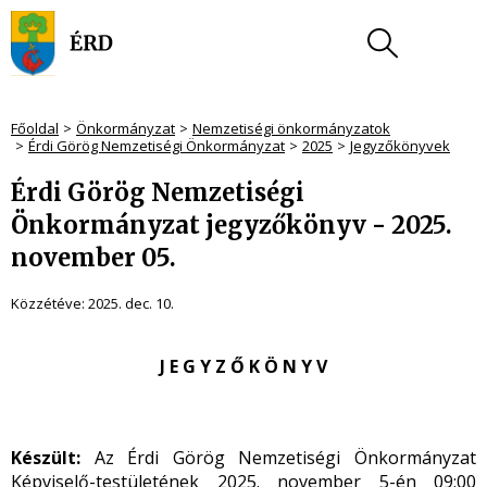
Főoldal
Önkormányzat
Nemzetiségi önkormányzatok
Érdi Görög Nemzetiségi Önkormányzat
2025
Jegyzőkönyvek
Érdi Görög Nemzetiségi
Önkormányzat jegyzőkönyv - 2025.
november 05.
Közzétéve:
2025. dec. 10.
J E G Y Z Ő K Ö N Y V
Készült:
Az Érdi Görög Nemzetiségi Önkormányzat
Képviselő-testületének 2025. november 5-én 09:00