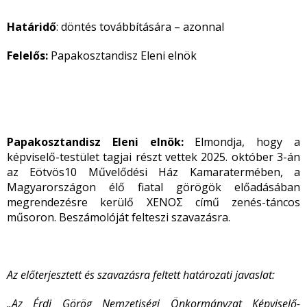
Határidő
: döntés továbbítására – azonnal
Felelős:
Papakosztandisz Eleni elnök
Papakosztandisz Eleni elnök:
Elmondja, hogy a
képviselő-testület tagjai részt vettek
2025. október 3-án
az Eötvös10 Művelődési Ház Kamaratermében, a
Magyarországon élő fiatal görögök előadásában
megrendezésre kerülő XENOΣ című zenés-táncos
műsoron. Beszámolóját felteszi szavazásra.
Az előterjesztett és szavazásra feltett határozati javaslat:
„Az Érdi Görög Nemzetiségi Önkormányzat Képviselő-