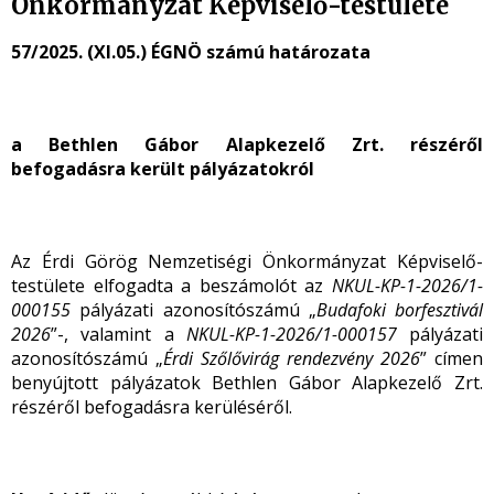
Önkormányzat Képviselő-testülete
57/2025. (XI.05.) ÉGNÖ számú határozata
a Bethlen Gábor Alapkezelő Zrt. részéről
befogadásra került pályázatokról
Az Érdi Görög Nemzetiségi Önkormányzat Képviselő-
testülete elfogadta a beszámolót az
NKUL-KP-1-2026/1-
000155
pályázati azonosítószámú „
Budafoki borfesztivál
2026
”-, valamint a
NKUL-KP-1-2026/1-000157
pályázati
azonosítószámú „
Érdi Szőlővirág rendezvény 2026
” címen
benyújtott pályázatok Bethlen Gábor Alapkezelő Zrt.
részéről befogadásra kerüléséről.