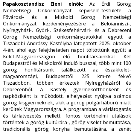
Papakosztandisz Eleni elnök:
Az Érdi Görög
Nemzetiségi Önkormányzat képviselő-testülete a
Fővárosi- és a Miskolci Görög Nemzetiségi
Önkormányzat kezdeményezésére a Beloianniszi-,
Nyíregyházi-, Győri-, Székesfehérvári- és a Debreceni
Görög Nemzetiségi önkormányzatokkal együtt a
Tiszadobi Andrássy Kastélyba látogatott 2025. október
4-én, ahol egy felejthetetlen napot töltöttünk együtt a
Kelet-Magyarországon élő honfitársainkkal. Két
Budapestről és Miskolcról induló busszal, több mint 100
görög honfitársunk találkozott az északkelet-
magyarországi, Budapesttől 225 km-re fekvő
Tiszadobon, többen érkeztek Nyíregyházáról és
Debrecenből. A Kastély gyermekotthonként és
napköziként is működött, elhelyezést nyújtva számos
görög kisgyermeknek, akik a görög polgárháború miatt
kerültek Magyarországra. A programban a várlátogatás
és tárlatvezetés mellett, fontos történelmi utalások
történtek a görög kultúrára-, görög viselet bemutatása,
tradicionális görög konyha bemutatására, a zenét