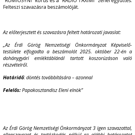
"ROMIOSYNI" kórus és a "RÁDIÓ TAXIMI" zenei együttes.
Felteszi szavazásra beszámolóját.
Az előterjesztett és szavazásra feltett határozati javaslat:
„Az Érdi Görög Nemzetiségi Önkormányzat Képviselő-
testülete elfogadta a beszámolót 2025. október 22-én a
dohánygyári emléktáblánál tartott koszorúzáson való
részvételről.
Határidő
: döntés továbbítására – azonnal
Felelős:
Papakosztandisz Eleni elnök”
Az Érdi Görög Nemzetiségi Önkormányzat 3 igen szavazattal,
ellenszavazat és tartózkodás nélkül az alábbi határozatot