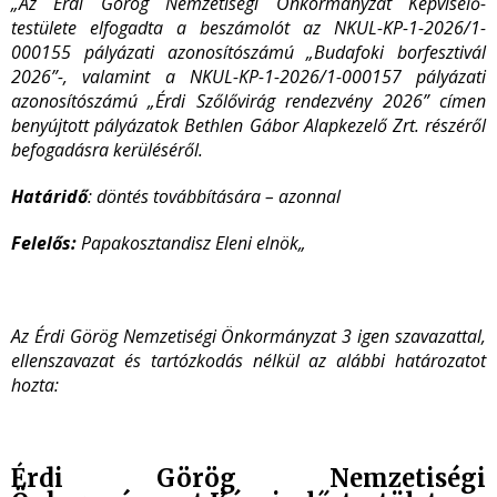
„Az Érdi Görög Nemzetiségi Önkormányzat Képviselő-
testülete elfogadta a beszámolót az NKUL-KP-1-2026/1-
000155 pályázati azonosítószámú „Budafoki borfesztivál
2026”-, valamint a NKUL-KP-1-2026/1-000157 pályázati
azonosítószámú „Érdi Szőlővirág rendezvény 2026” címen
benyújtott pályázatok Bethlen Gábor Alapkezelő Zrt. részéről
befogadásra kerüléséről.
Határidő
: döntés továbbítására – azonnal
Felelős:
Papakosztandisz Eleni elnök„
Az Érdi Görög Nemzetiségi Önkormányzat 3 igen szavazattal,
ellenszavazat és tartózkodás nélkül az alábbi határozatot
hozta:
Érdi Görög Nemzetiségi