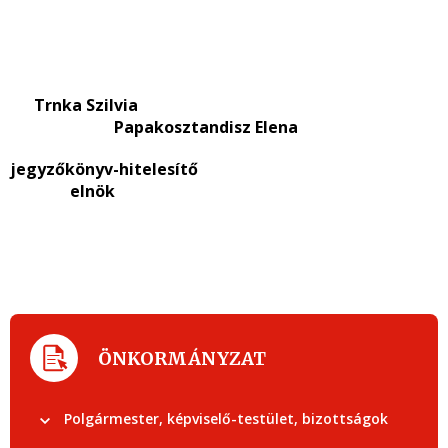
Trnka Szilvia
Papakosztandisz Elena
jegyzőkönyv-hitelesítő
elnök
ÖNKORMÁNYZAT
Polgármester, képviselő-testület, bizottságok