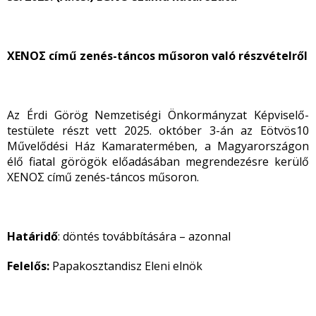
XENOΣ című zenés-táncos műsoron
való részvételről
Az Érdi Görög Nemzetiségi Önkormányzat Képviselő-
testülete részt vett
2025. október 3-án az Eötvös10
Művelődési Ház Kamaratermében, a Magyarországon
élő fiatal görögök előadásában megrendezésre kerülő
XENOΣ című zenés-táncos műsoron.
Határidő
: döntés továbbítására – azonnal
Felelős:
Papakosztandisz Eleni elnök