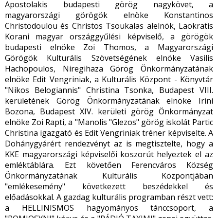
Apostolakis budapesti görög nagykövet, a
magyarországi görögök elnöke Konstantinos
Christodoulou és Christos Tsoukalas alelnök, Laokratis
Korani magyar országgyűlési képviselő, a görögök
budapesti elnöke Zoi Thomos, a Magyarországi
Görögök Kulturális Szövetségének elnöke Vasilis
Hachopoulos, Niregihaza Görög Önkormányzatának
elnöke Edit Vengriniak, a Kulturális Központ - Könyvtár
"Nikos Belogiannis" Christina Tsonka, Budapest VIII.
kerületének Görög Önkormányzatának elnöke Irini
Bozona, Budapest XIV. kerületi görög Önkormányzat
elnöke Zoi Rapti, a "Manolis "Glezos" görög iskolát Partic
Christina igazgató és Edit Vengriniak tréner képviselte. A
Dohánygyárért rendezvényt az is megtisztelte, hogy a
KKE magyarországi képviselői koszorút helyeztek el az
emléktáblára. Ezt követően Ferencváros Község
Önkormányzatának Kulturális Központjában
"emlékesemény" következett beszédekkel és
előadásokkal. A gazdag kulturális programban részt vett:
a HELLINISMOS hagyományos tánccsoport, a