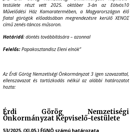
testülete részt vett
2025. október 3-án az Eötvös10
Művelődési Ház Kamaratermében, a Magyarországon élő
fiatal görögök előadásában megrendezésre kerülő XENOΣ
című zenés-táncos műsoron.
Határidő
: döntés továbbítására – azonnal
Felelős:
Papakosztandisz Eleni elnök”
Az Érdi Görög Nemzetiségi Önkormányzat 3 igen szavazattal,
ellenszavazat és tartózkodás nélkül az alábbi határozatot
hozta:
Érdi Görög Nemzetiségi
Önkormányzat Képviselő-testülete
53/2025. (XI.05.) ÉGNÖ számú határozata