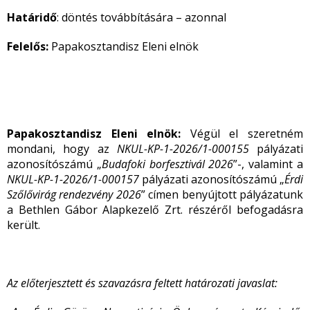
Határidő
: döntés továbbítására – azonnal
Felelős:
Papakosztandisz Eleni elnök
Papakosztandisz Eleni elnök:
Végül el szeretném
mondani, hogy az
NKUL-KP-1-2026/1-000155
pályázati
azonosítószámú „
Budafoki borfesztivál 2026
”-, valamint a
NKUL-KP-1-2026/1-000157
pályázati azonosítószámú „
Érdi
Szőlővirág rendezvény 2026
” címen benyújtott pályázatunk
a Bethlen Gábor Alapkezelő Zrt. részéről befogadásra
került.
Az előterjesztett és szavazásra feltett határozati javaslat: